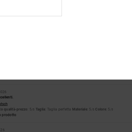
o prodotto
26
glish
o qualità-prezzo
: 5
Taglia
: Taglia perfetta
Materiale
: 5
Colore
: 5
/5
/5
/5
o prodotto
ié
23. gennaio 2026
ché è comodo
stellano
o qualità-prezzo
: 5
Taglia
: Taglia perfetta
Materiale
: 5
Colore
: 5
/5
/5
/5
o prodotto
2026
cellenti.
utsch
o qualità-prezzo
: 5
Taglia
: Taglia perfetta
Materiale
: 5
Colore
: 5
/5
/5
/5
o prodotto
026