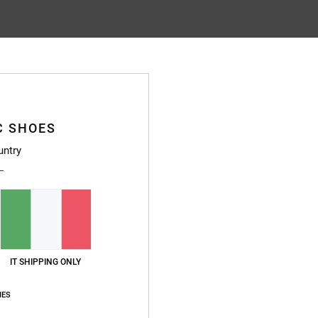
Punteggio medio
4.9
/5
C SHOES
basato su
14 recensioni verificate
dal settembre 2025
Il 86% dei nostri clienti consiglia questo prodotto
untry
pporto qualità-prezzo
Taglia
Material
4.8
4.8
Troppo piccolo
Troppo grande
IT SHIPPING ONLY
o 2026
glish
IES
o qualità-prezzo
: 4
Taglia
: Troppo grande
Materiale
: 4
Colore
: 5
/5
/5
/5