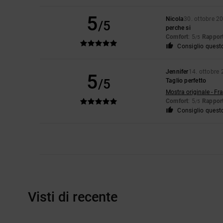
5
Nicola
30. ottobre 2
/5
perche si
Comfort
: 5
Rapport
/5
Consiglio quest
Jennifer
14. ottobre
5
/5
Taglio perfetto
Mostra originale - Fr
Comfort
: 5
Rapport
/5
Consiglio quest
Visti di recente