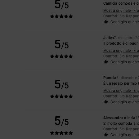
5
/5
Camicia comoda e di
Mostra originale - Fr
Comfort
: 5
Rapport
/5
Consiglio quest
Julien
7. dicembre 2
5
/5
Il prodotto è di buon
Mostra originale - Fr
Comfort
: 5
Rapport
/5
Consiglio quest
Pamela
6. dicembre
5
/5
È un regalo per mio 
Mostra originale - En
Comfort
: 5
Rapport
/5
Consiglio quest
5
Alessandra Alinda
1
/5
E' molto comoda an
Comfort
: 5
Rapport
/5
Consiglio quest