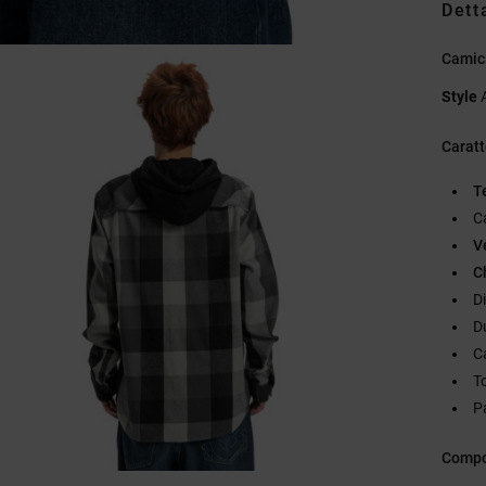
Dett
Camic
Style
Caratt
T
C
Ve
C
D
D
C
To
P
Compo