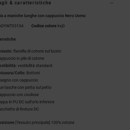
agli & caratteristiche
ia a maniche lunghe con cappuccio Nero Uomo
ADYWT03104
Codice colore
kvj0
eristiche
essuto:
flanella di cotone sul busto
appuccio in pile di cotone
stibilità:
vestibilità standard
hiusura/Collo:
Bottoni
isegno con cappuccio
ue tasche con patta sul petto
appuccio con coulisse
ppa in PU DC sull'orlo inferiore
acchetto di finiture DC
sizione
[Tessuto principale] 100% cotone