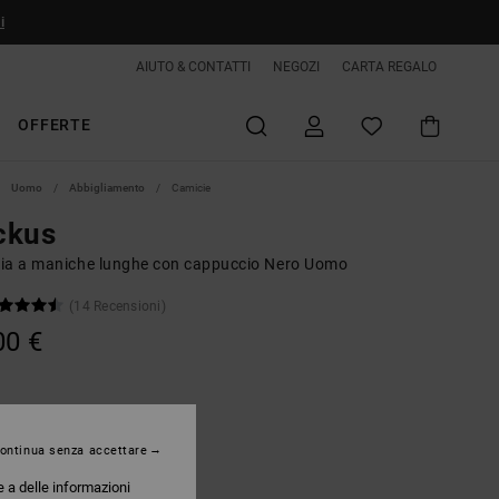
i
AIUTO & CONTATTI
NEGOZI
CARTA REGALO
OFFERTE
Uomo
Abbigliamento
Camicie
ckus
ia a maniche lunghe con cappuccio Nero Uomo
(14 Recensioni)
00 €
Black
ontinua senza accettare
e a delle informazioni