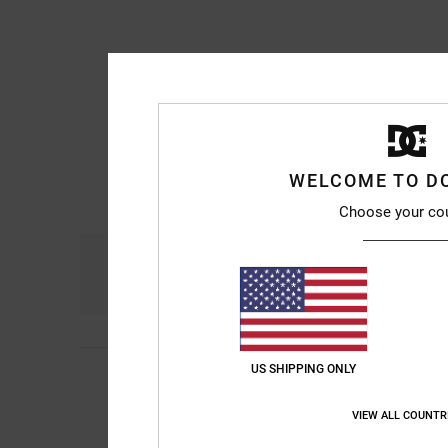
WELCOME TO D
Choose your co
Comfort
Ra
4.9
US SHIPPING ONLY
Jaderson
27. gennai
4
/5
Troppo grande
Mostra originale - En
VIEW ALL COUNTR
Comfort
: 5
Rapport
/5