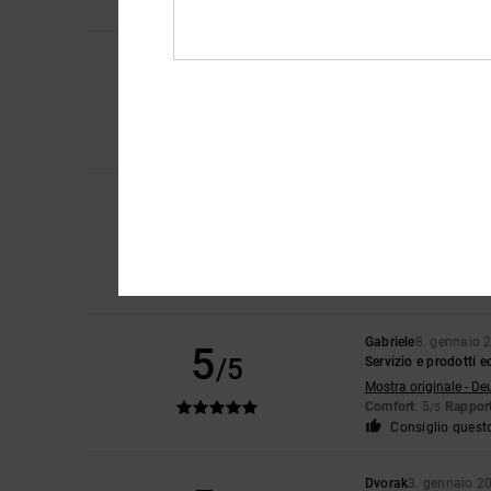
Consiglio quest
Nick
26. gennaio 20
5
/5
Bello.
Mostra originale - En
Comfort
: 5
Rapport
/5
Consiglio quest
Client anonyme vérif
5
/5
Mi piace molto per
Mostra originale - Ca
Comfort
: 5
Rapport
/5
Consiglio quest
Gabriele
8. gennaio 
5
/5
Servizio e prodotti ec
Mostra originale - De
Comfort
: 5
Rapport
/5
Consiglio quest
Dvorak
3. gennaio 2