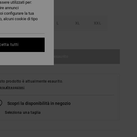
ssere utilizzati per:
nire annunci
oi configurare la tua
, alcuni cookie di tipo
S
M
L
XL
XXL
nsulta la guida alle taglie
etta tutti
Articolo esaurito
to prodotto è attualmente esaurito.
ra altre opzioni
Scopri la disponibilità in negozio
Seleziona una taglia