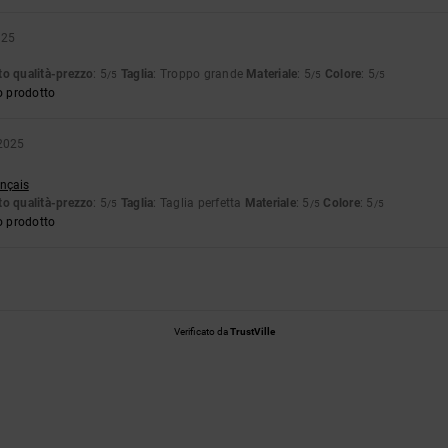
025
o qualità-prezzo
: 5
Taglia
: Troppo grande
Materiale
: 5
Colore
: 5
/5
/5
/5
o prodotto
 2025
ançais
o qualità-prezzo
: 5
Taglia
: Taglia perfetta
Materiale
: 5
Colore
: 5
/5
/5
/5
o prodotto
Verificato da
TrustVille