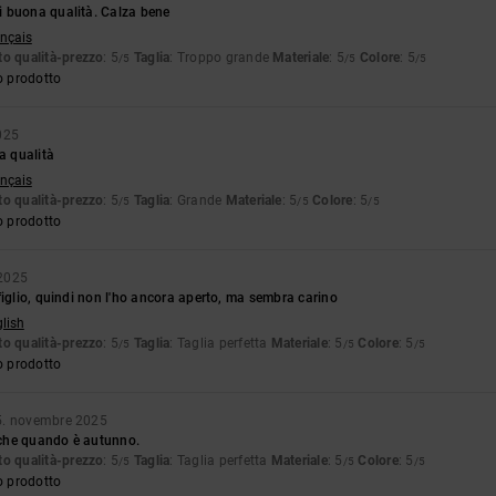
 buona qualità. Calza bene
ançais
o qualità-prezzo
: 5
Taglia
: Troppo grande
Materiale
: 5
Colore
: 5
/5
/5
/5
o prodotto
025
a qualità
ançais
o qualità-prezzo
: 5
Taglia
: Grande
Materiale
: 5
Colore
: 5
/5
/5
/5
o prodotto
 2025
figlio, quindi non l'ho ancora aperto, ma sembra carino
glish
o qualità-prezzo
: 5
Taglia
: Taglia perfetta
Materiale
: 5
Colore
: 5
/5
/5
/5
o prodotto
5. novembre 2025
che quando è autunno.
o qualità-prezzo
: 5
Taglia
: Taglia perfetta
Materiale
: 5
Colore
: 5
/5
/5
/5
o prodotto