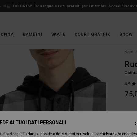
🤟🏻
DC CREW
Consegna e resi gratuiti per i membri
Accedi/ iscrivit
DONNA
BAMBINI
SKATE
COURT GRAFFIK
SNOW
Home
Ru
Camic
4.9
75,
Colori
EDE AI TUOI DATI PERSONALI
C
tri partner, utilizziamo i cookie o dei sistemi equivalenti per salvare e/o acceder