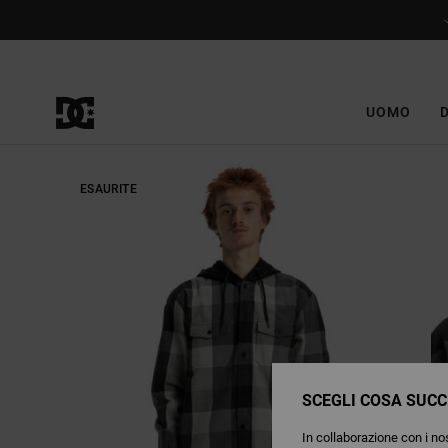
Salta
alle
informazioni
sul
prodotto
UOMO
ESAURITE
SCEGLI COSA SUCC
In collaborazione con i nos