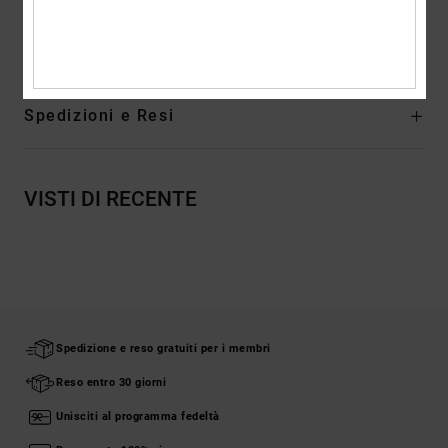
Composizione
[Tessuto principale] 75% cotone, 25% cotone
riciclato
Spedizioni e Resi
VISTI DI RECENTE
Spedizione e reso gratuiti per i membri
Reso entro 30 giorni
Unisciti al programma fedeltà