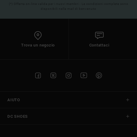
(*) Offerta on-line valida per i nuovi membri - Le condizioni complete sono
disponibili nella mail di benvenuto
Trova un negozio
Contattaci
AIUTO
DC SHOES