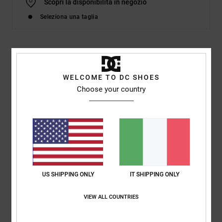
Scopri la disponibilità in negozio
Seleziona una taglia
Dettagli & caratteristiche
WELCOME TO DC SHOES
Maglietta in raglan Verde Uomo
Choose your country
Style
EDYKT03548
Codice colore
gtp0
Caratteristiche
Tessuto riciclato:
tessuto riciclato in cotone e cotone
riciclato
Tessuto:
Maglia singola [200 g/m2]
US SHIPPING ONLY
IT SHIPPING ONLY
Vestibilità:
Vestibilità relaxed casual e facile da portare
Collo:
girocollo
VIEW ALL COUNTRIES
Serigrafia sul petto anteriore