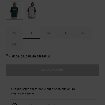
Borse e
risposte
zaini
alle
domande
più
Cinture e
frequenti e
portamonete
accedi al
nostro
XS
S
M
L
XL
modulo di
contatto.
XXL
Consulta
le FAQ
Consulta la guida alle taglie
Articolo esaurito
La taglia selezionata non è più disponibile online.
Compra altre opzioni