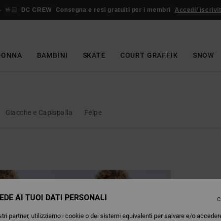
🤟🏻
DC CREW
Consegna e resi gratuiti per i membri
Accedi/ iscrivit
DONNA
BAMBINI
SKATE
COURT GRAFFIK
SNOW
Giacche e Capispalla
Felpe
EDE AI TUOI DATI PERSONALI
C
tri partner, utilizziamo i cookie o dei sistemi equivalenti per salvare e/o acceder