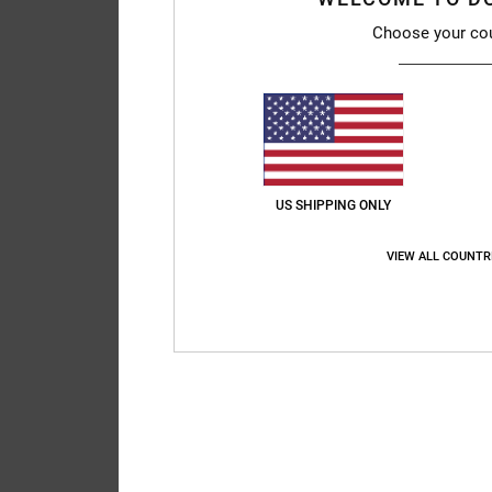
Choose your co
2
Basis Print 10K
Giacca da snow imbo
US SHIPPING ONLY
8-16
40%
VIEW ALL COUNTR
160,00 €
96,00 €
OFFERTE