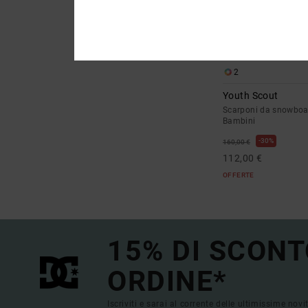
2
Youth Scout
Scarponi da snowbo
Bambini
30%
160,00 €
112,00 €
OFFERTE
15% DI SCONT
ORDINE*
Iscriviti e sarai al corrente delle ultimissime novi