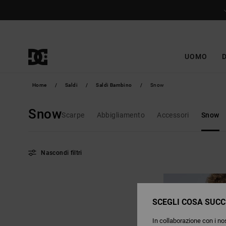
Salta
alla
selezione
di
griglie
dei
prodotti
UOMO
Home
Saldi
Saldi Bambino
Snow
Snow
Scarpe
Abbigliamento
Accessori
Snow
Nascondi filtri
Salta
Vai
ai
a
criteri
visualizza
del
in
filtro
ordine
SCEGLI COSA SUCC
di
ricerca
In collaborazione con i nos