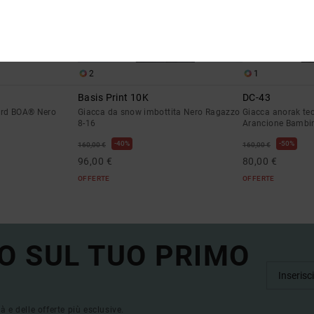
2
1
Basis Print 10K
DC-43
ard BOA® Nero
Giacca da snow imbottita Nero Ragazzo
Giacca anorak te
8-16
Arancione Bambi
40%
50%
160,00 €
160,00 €
96,00 €
80,00 €
OFFERTE
OFFERTE
O SUL TUO PRIMO
tà e delle offerte più esclusive.