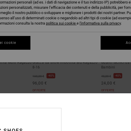
formazioni personali (ad es. i dati di navigazione e il tuo indirizzo IP) potrebbero e
azioni personalizzati, misurare l’efficacia dei contenuti e della pubblicità, per for
eglio il nostro pubblico o sviluppare e migliorare i prodotti dei nostri partner. Pu
senso all’uso di determinati cookie o negandolo ad altri tipi di cookie (ad esempio
nformazioni consulta la nostra
politica sui cookie
e
l'informativa sulla privacy
.
ei cookie
Acc
3
1
Defiant 10K
Franchise
tita Multi Ragazzo
Giacca da snow imbottita Blu Ragazzo
Guanti tecnici d
8-16
Bambini
40%
40%
160,00 €
40,00 €
96,00 €
24,00 €
OFFERTE
OFFERTE
C SHOES