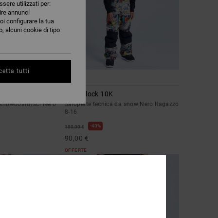
ssere utilizzati per:
nire annunci
oi configurare la tua
, alcuni cookie di tipo
etta tutti
3
Roadblock 10K
a snowboard/sci Nero
Salopette tecnica da snow Nero Ragazzo
8-16
40%
150,00 €
90,00 €
OFFERTE