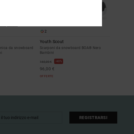
2
Youth Scout
cnica da snowboard
Scarponi da snowboard BOA® Nero
ni
Bambini
40%
160,00 €
96,00 €
OFFERTE
REGISTRARSI