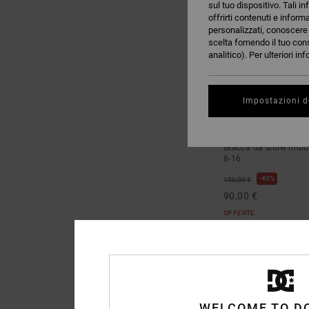
sul tuo dispositivo. Tali in
offrirti contenuti e inform
personalizzati, conoscere m
scelta fornendo il tuo con
analitico). Per ulteriori i
Impostazioni d
1
Basis 10K
Giacca da snow imbot
8-16
40%
150,00 €
90,00 €
OFFERTE
WELCOME TO D