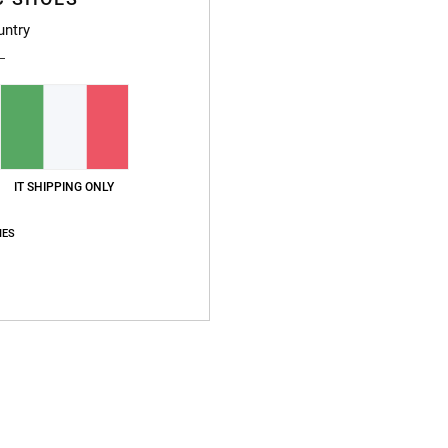
untry
1
1
Franchise 10K
DC-43 10K
ttita Nero Ragazzo
Guanti da neve tecnici Nero Ragazzo
Anorak da neve t
IT SHIPPING ONLY
16
40%
40,00 €
40%
IES
160,00 €
24,00 €
96,00 €
OFFERTE
OFFERTE