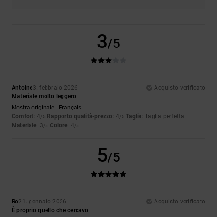
3
/5
Antoine
3. febbraio 2026
Acquisto verificato
Materiale molto leggero
Mostra originale - Français
Comfort
: 4
Rapporto qualità-prezzo
: 4
Taglia
: Taglia perfetta
/5
/5
Materiale
: 3
Colore
: 4
/5
/5
5
/5
Ro
21. gennaio 2026
Acquisto verificato
È proprio quello che cercavo