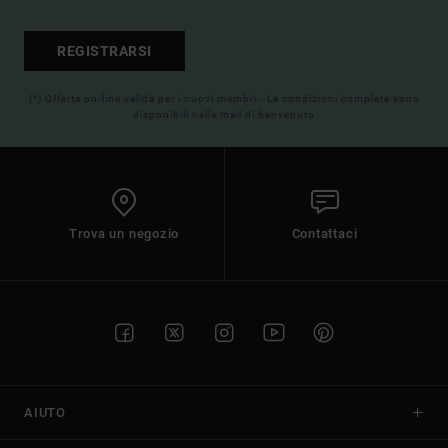
REGISTRARSI
(*) Offerta on-line valida per i nuovi membri - Le condizioni complete sono
disponibili nella mail di benvenuto
Trova un negozio
Contattaci
AIUTO