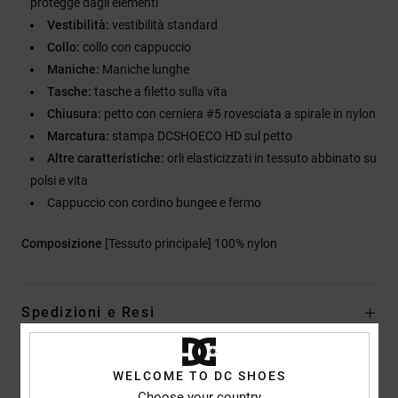
protegge dagli elementi
Vestibilità:
vestibilità standard
Collo:
collo con cappuccio
Maniche:
Maniche lunghe
Tasche:
tasche a filetto sulla vita
Chiusura:
petto con cerniera #5 rovesciata a spirale in nylon
Marcatura:
stampa DCSHOECO HD sul petto
Altre caratteristiche:
orli elasticizzati in tessuto abbinato su
polsi e vita
Cappuccio con cordino bungee e fermo
Composizione
[Tessuto principale] 100% nylon
Spedizioni e Resi
WELCOME TO DC SHOES
Recensioni dei clienti
Choose your country