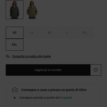
Borse e
risposte
zaini
alle
domande
più
Cinture e
frequenti e
portamonete
accedi al
nostro
XS
S
M
L
XL
modulo di
contatto.
XXL
Consulta
le FAQ
Consulta la guida alle taglie
Aggiungi al carrello
Consegna a casa o presso un punto di ritiro
Consegna prevista a partire da
10 agosto