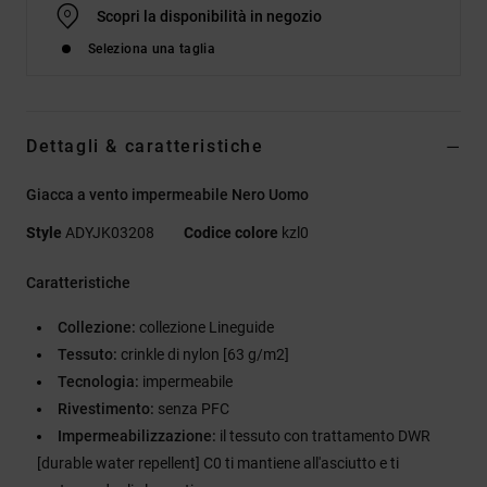
Scopri la disponibilità in negozio
Seleziona una taglia
Dettagli & caratteristiche
Giacca a vento impermeabile Nero Uomo
Style
ADYJK03208
Codice colore
kzl0
Caratteristiche
Collezione:
collezione Lineguide
Tessuto:
crinkle di nylon [63 g/m2]
Tecnologia:
impermeabile
Rivestimento:
senza PFC
Impermeabilizzazione:
il tessuto con trattamento DWR
[durable water repellent] C0 ti mantiene all'asciutto e ti