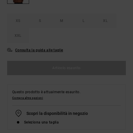
Borse e
risposte
zaini
alle
domande
più
XS
S
M
L
XL
Cinture e
frequenti e
portamonete
accedi al
XXL
nostro
modulo di
contatto.
Consulta la guida alle taglie
Consulta
le FAQ
Articolo esaurito
Questo prodotto è attualmente esaurito.
Compra altre opzioni
Scopri la disponibilità in negozio
Seleziona una taglia