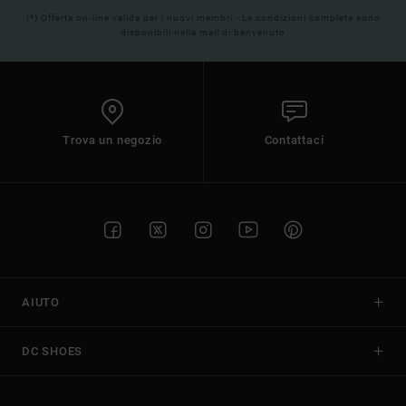
(*) Offerta on-line valida per i nuovi membri - Le condizioni complete sono
disponibili nella mail di benvenuto
Trova un negozio
Contattaci
AIUTO
DC SHOES