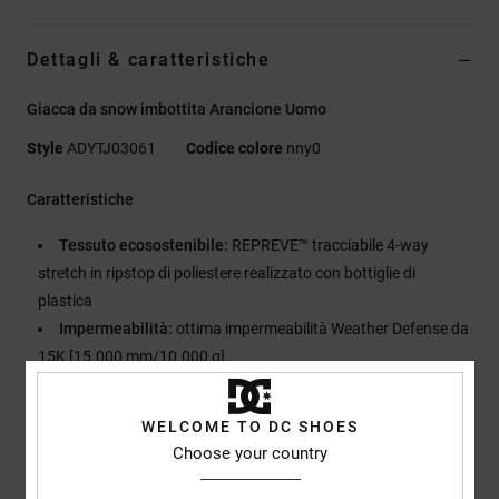
Dettagli & caratteristiche
Giacca da snow imbottita Arancione Uomo
Style
ADYTJ03061
Codice colore
nny0
Caratteristiche
Tessuto ecosostenibile:
REPREVE™ tracciabile 4-way
stretch in ripstop di poliestere realizzato con bottiglie di
plastica
Impermeabilità:
ottima impermeabilità Weather Defense da
15K [15.000 mm/10.000 g]
Il tessuto con trattamento DWR [durable water repellent] ti
mantiene all'asciutto e ti protegge dagli elementi
WELCOME TO DC SHOES
Isolamento:
imbottitura in profill
Choose your country
[Peso dell'imbottitura: 80 g/m2 corpo, 40 g/m2 maniche]
vestibilità:
vestibilità regular