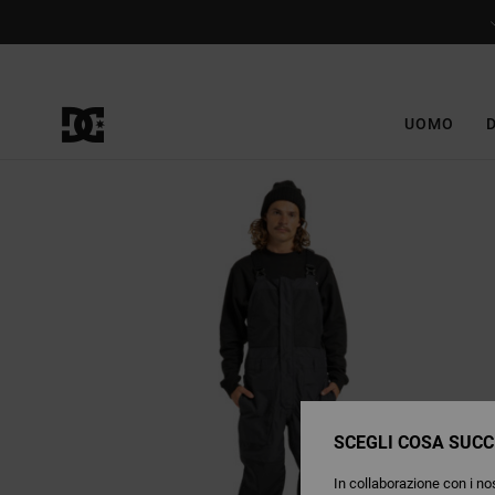
Salta
alle
informazioni
sul
prodotto
UOMO
SCEGLI COSA SUCC
In collaborazione con i nos