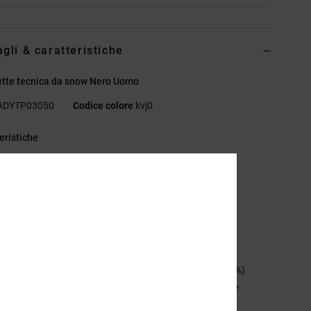
agli & caratteristiche
ette tecnica da snow Nero Uomo
ADYTP03050
Codice colore
kvj0
eristiche
essuto:
WEATHER DEFENSE 15 [15.000 mm
0.000g]
lack:
47% poliestere riciclato Oxford
etiver:
55% poliestere riciclato Slub
itter Chocolate:
46% Ripstop Poliestere Riciclato
alore e fodera:
Shell
dera in taffeta riciclato nel cavallo e nella pettorina (60%)
odera in rete aperta nelle gambe e tricot spazzolato sulle
cchia