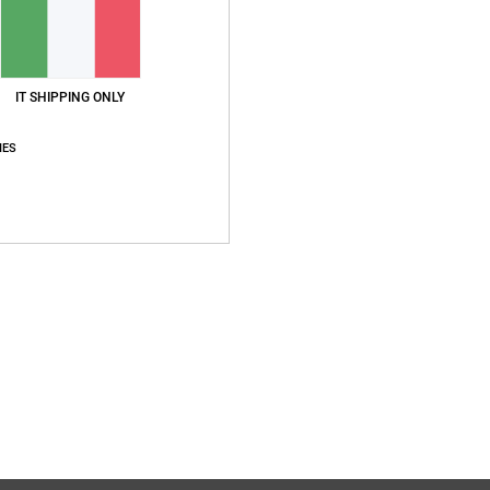
C
C
C
IT SHIPPING ONLY
P
Br
IES
S
R
G
G
P
T
T
S
Compo
polies