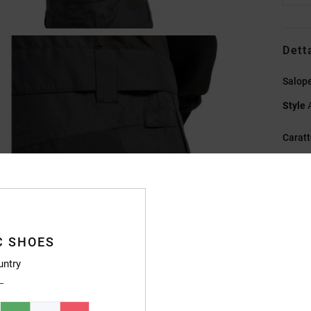
Dett
Salop
Style
Caratt
T
1
B
V
B
C SHOES
C
untry
Fo
F
gino