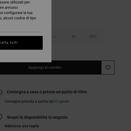
ssere utilizzati per:
nire annunci
oi configurare la tua
, alcuni cookie di tipo
S
M
L
XL
XXL
etta tutti
nsulta la guida alle taglie
Aggiungi al carrello
Consegna a casa o presso un punto di ritiro
Consegna prevista a partire da
10 agosto
Scopri la disponibilità in negozio
Seleziona una taglia