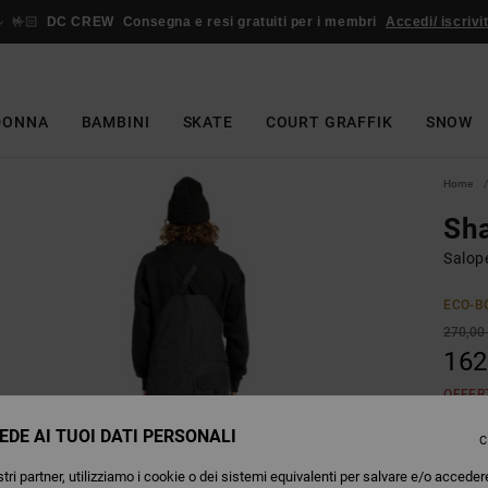
🤟🏻
DC CREW
Consegna e resi gratuiti per i membri
Accedi/ iscrivit
DONNA
BAMBINI
SKATE
COURT GRAFFIK
SNOW
Home
Sh
Salop
ECO-B
270,00
162
OFFER
EDE AI TUOI DATI PERSONALI
C
Colori
tri partner, utilizziamo i cookie o dei sistemi equivalenti per salvare e/o acceder