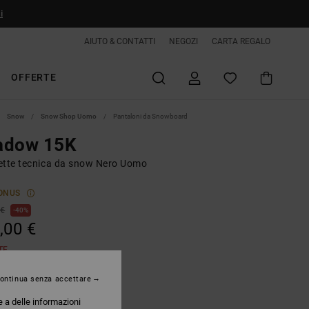
i
AIUTO & CONTATTI
NEGOZI
CARTA REGALO
OFFERTE
Snow
Snow Shop Uomo
Pantaloni da Snowboard
adow 15K
ette tecnica da snow Nero Uomo
ONUS
 €
40%
,00 €
TE
ontinua senza accettare
Black
e a delle informazioni