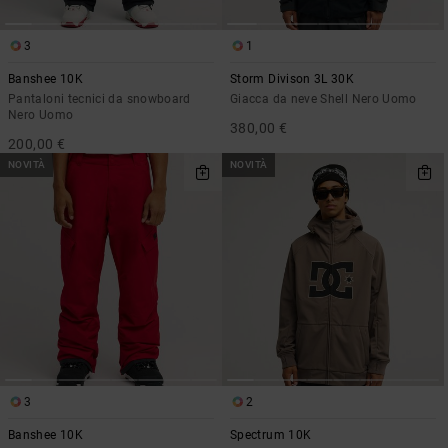
3
1
Banshee 10K
Storm Divison 3L 30K
Pantaloni tecnici da snowboard
Giacca da neve Shell Nero Uomo
Nero Uomo
380,00 €
200,00 €
NOVITÀ
NOVITÀ
3
2
Banshee 10K
Spectrum 10K