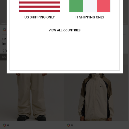
US SHIPPING ONLY
IT SHIPPING ONLY
1
4
VIEW ALL COUNTRIES
Snow Chief 10K Giacca da snow
Trackstar 10K Pantaloni tecnici da
imbottita Marrone
snowboard Marrone
200,00 €
160,00 €
NOVITÀ
NOVITÀ
4
4