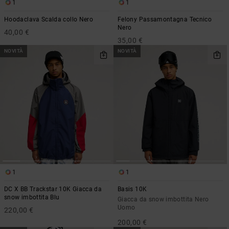
1
1
Borse e
risposte
zaini
alle
Hoodaclava Scalda collo Nero
Felony Passamontagna Tecnico
domande
Nero
40,00 €
più
35,00 €
Cinture e
frequenti e
NOVITÀ
NOVITÀ
portamonete
accedi al
nostro
modulo di
contatto.
Consulta
le FAQ
1
1
DC X BB Trackstar 10K Giacca da
Basis 10K
snow imbottita Blu
Giacca da snow imbottita Nero
Uomo
220,00 €
200,00 €