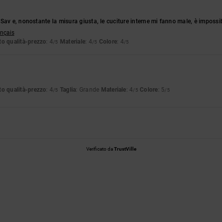
Sav e, nonostante la misura giusta, le cuciture interne mi fanno male, è imposs
ançais
o qualità-prezzo
: 4
Materiale
: 4
Colore
: 4
/5
/5
/5
6
o qualità-prezzo
: 4
Taglia
: Grande
Materiale
: 4
Colore
: 5
/5
/5
/5
Verificato da
TrustVille