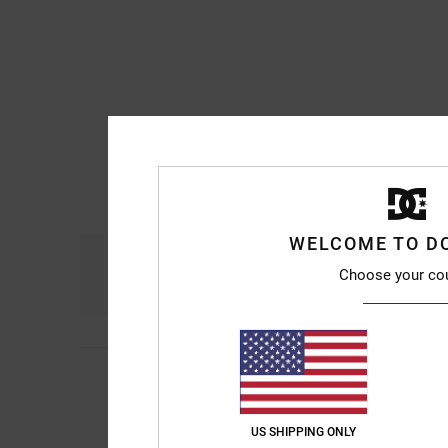
WELCOME TO D
Comfort
Ra
Choose your co
4.8
Michael
10. luglio 2
5
/5
Estremamente comodo 
Mostra originale - Fr
Comfort
: 5
Rapport
US SHIPPING ONLY
/5