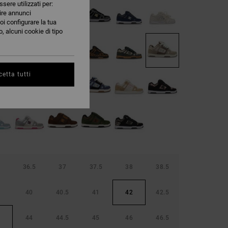
ssere utilizzati per:
nire annunci
oi configurare la tua
, alcuni cookie di tipo
etta tutti
36.5
37
37.5
38
38.5
40
40.5
41
42
42.5
44
44.5
45
46
46.5