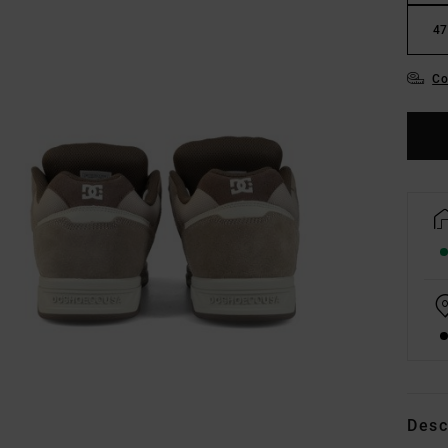
47
Co
Desc