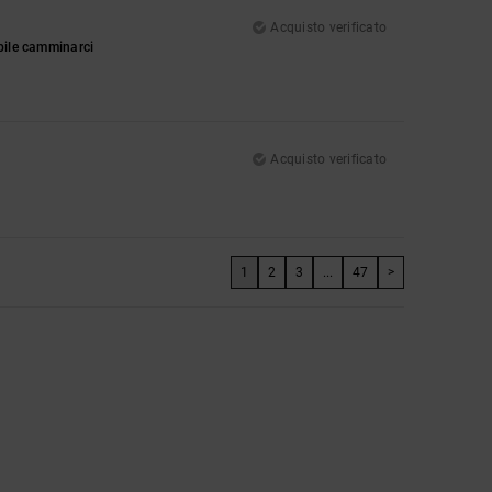
Acquisto verificato
ibile camminarci
Acquisto verificato
1
2
3
...
47
>