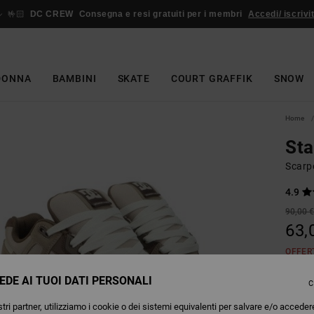
🤟🏻
DC CREW
Consegna e resi gratuiti per i membri
Accedi/ iscrivit
DONNA
BAMBINI
SKATE
COURT GRAFFIK
SNOW
Home
St
Scarpe
4.9
90,00 
63,
OFFER
EDE AI TUOI DATI PERSONALI
C
Colori
tri partner, utilizziamo i cookie o dei sistemi equivalenti per salvare e/o acceder