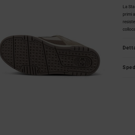
La Sta
primi 
resist
colloc
Dett
Sped