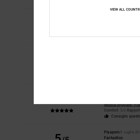
Consiglio quest
VIEW ALL COUNTR
5
Sharon
10. luglio 20
/5
Mio figlio li adora
Mostra originale - En
Comfort
: 5
Rapport
/5
Roxana
9. luglio 202
5
/5
Ottimo prezzo
Mostra originale - Ca
Comfort
: 4
Rapport
/5
Consiglio quest
Jorris
9. luglio 2026
5
/5
Valore su
Mostra originale - Fr
Comfort
: 5
Rapport
/5
Consiglio quest
Piyaporn
9. luglio 2
5
Fantastico