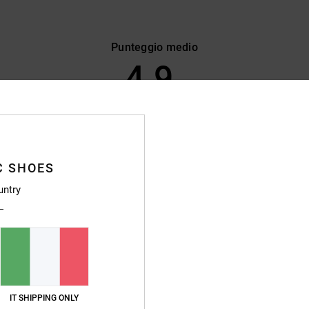
Punteggio medio
4.9
/5
basato su
470 recensioni verificate
dal settembre 2025
Il 89% dei nostri clienti consiglia questo prodotto
C SHOES
pporto qualità-prezzo
Taglia
Material
untry
4.7
4.8
Troppo piccolo
Troppo grande
026
e all'altezza delle mie aspettative
ançais
o qualità-prezzo
: 5
Taglia
: Taglia perfetta
Materiale
: 5
Colore
: 5
IT SHIPPING ONLY
/5
/5
/5