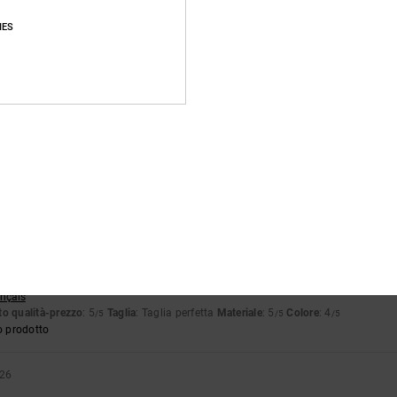
o prodotto
IES
26
glish
o qualità-prezzo
: 5
Taglia
: Taglia perfetta
Materiale
: 5
Colore
: 5
/5
/5
/5
6
stellano
o qualità-prezzo
: 5
Taglia
: Taglia perfetta
Materiale
: 4
Colore
: 5
/5
/5
/5
o prodotto
ançais
o qualità-prezzo
: 5
Taglia
: Taglia perfetta
Materiale
: 5
Colore
: 4
/5
/5
/5
o prodotto
026