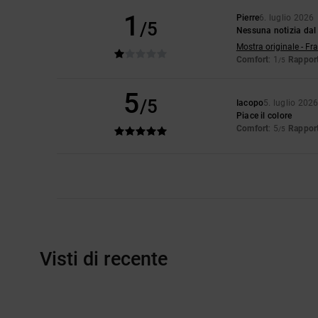
1
Pierre
6. luglio 2026
/5
Nessuna notizia dal 
Mostra originale - Fr
Comfort
: 1
Rapport
/5
5
/5
Iacopo
5. luglio 202
Piace il colore
Comfort
: 5
Rapport
/5
Visti di recente