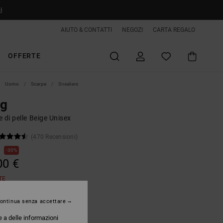
i
AIUTO & CONTATTI
NEGOZI
CARTA REGALO
OFFERTE
Uomo
Scarpe
Sneakers
ag
 di pelle Beige Unisex
(470 Recensioni)
€
30%
00 €
TE
ontinua senza accettare
Taupe/off White
e a delle informazioni