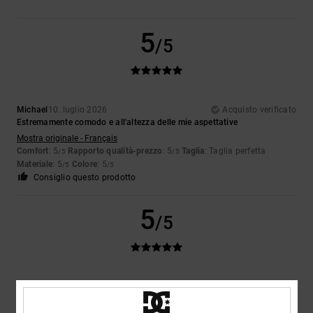
5
/5
Michael
10. luglio 2026
Acquisto verificato
Estremamente comodo e all'altezza delle mie aspettative
Mostra originale - Français
Comfort
: 5
Rapporto qualità-prezzo
: 5
Taglia
: Taglia perfetta
/5
/5
Materiale
: 5
Colore
: 5
/5
/5
Consiglio questo prodotto
5
/5
Sharon
10. luglio 2026
Acquisto verificato
Mio figlio li adora