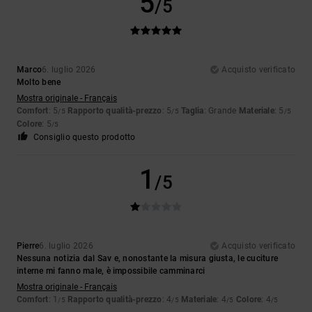
5
/5
Marco
6. luglio 2026
Acquisto verificato
Molto bene
Mostra originale - Français
Comfort
: 5
Rapporto qualità-prezzo
: 5
Taglia
: Grande
Materiale
: 5
/5
/5
/5
Colore
: 5
/5
Consiglio questo prodotto
1
/5
Pierre
6. luglio 2026
Acquisto verificato
Nessuna notizia dal Sav e, nonostante la misura giusta, le cuciture
interne mi fanno male, è impossibile camminarci
Mostra originale - Français
Comfort
: 1
Rapporto qualità-prezzo
: 4
Materiale
: 4
Colore
: 4
/5
/5
/5
/5