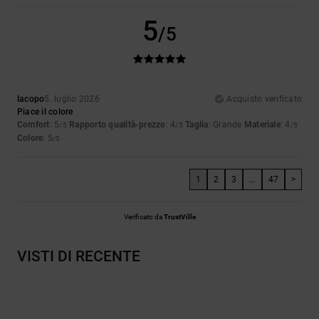
5
/5
Iacopo
5. luglio 2026
Acquisto verificato
Piace il colore
Comfort
: 5
Rapporto qualità-prezzo
: 4
Taglia
: Grande
Materiale
: 4
/5
/5
/5
Colore
: 5
/5
1
2
3
...
47
>
Verificato da
TrustVille
VISTI DI RECENTE