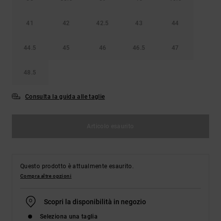
41
42
42.5
43
44
44.5
45
46
46.5
47
48.5
Consulta la guida alle taglie
Articolo esaurito
Questo prodotto è attualmente esaurito.
Compra altre opzioni
Scopri la disponibilità in negozio
Seleziona una taglia