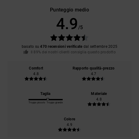
Punteggio medio
4.9
/5
basato su
470 recensioni verificate
dal settembre 2025
Il 89% dei nostri clienti consiglia questo prodotto
Comfort
Rapporto qualità-prezzo
4.8
4.7
Taglia
Materiale
4.8
Troppo piccolo
Troppo grande
Colore
4.9