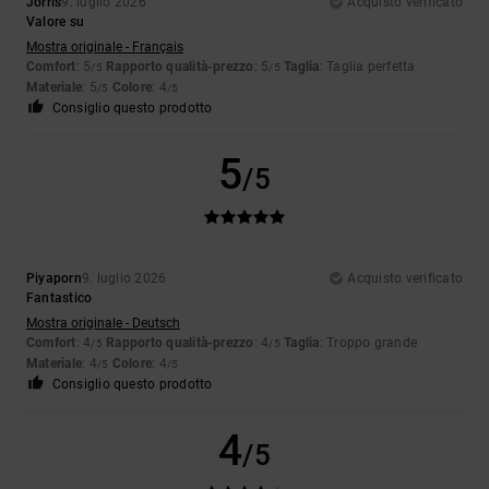
Jorris
9. luglio 2026
Acquisto verificato
Valore su
Mostra originale - Français
Comfort
: 5
Rapporto qualità-prezzo
: 5
Taglia
: Taglia perfetta
/5
/5
Materiale
: 5
Colore
: 4
/5
/5
Consiglio questo prodotto
5
/5
Piyaporn
9. luglio 2026
Acquisto verificato
Fantastico
Mostra originale - Deutsch
Comfort
: 4
Rapporto qualità-prezzo
: 4
Taglia
: Troppo grande
/5
/5
Materiale
: 4
Colore
: 4
/5
/5
Consiglio questo prodotto
4
/5