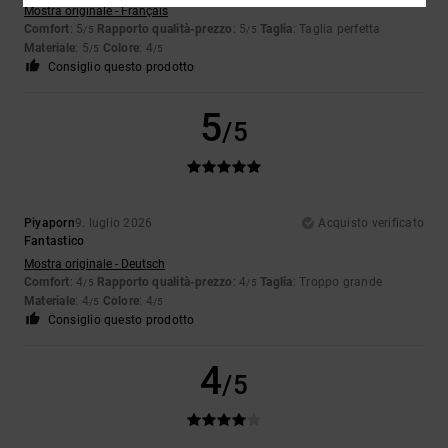
Mostra originale - Français
Comfort
: 5
Rapporto qualità-prezzo
: 5
Taglia
: Taglia perfetta
/5
/5
Materiale
: 5
Colore
: 4
/5
/5
Consiglio questo prodotto
5
/5
Piyaporn
9. luglio 2026
Acquisto verificato
Fantastico
Mostra originale - Deutsch
Comfort
: 4
Rapporto qualità-prezzo
: 4
Taglia
: Troppo grande
/5
/5
Materiale
: 4
Colore
: 4
/5
/5
Consiglio questo prodotto
4
/5