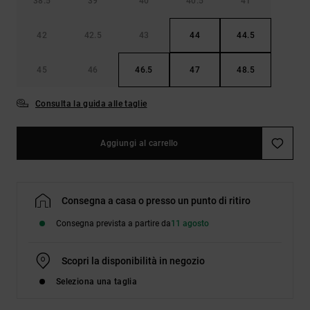
38.5
39
40
40.5
41
42
42.5
43
44
44.5
45
46
46.5
47
48.5
Consulta la guida alle taglie
Aggiungi al carrello
Consegna a casa o presso un punto di ritiro
Consegna prevista a partire da
11 agosto
Scopri la disponibilità in negozio
Seleziona una taglia