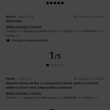
Marco
6. luglio 2026
Acquisto verificato
Molto bene
Mostra originale - Français
Comfort
: 5
Rapporto qualità-prezzo
: 5
Taglia
: Grande
Materiale
: 5
/5
/5
/5
Colore
: 5
/5
Consiglio questo prodotto
1
/5
Pierre
6. luglio 2026
Acquisto verificato
Nessuna notizia dal Sav e, nonostante la misura giusta, le cuciture
interne mi fanno male, è impossibile camminarci
Mostra originale - Français
Comfort
: 1
Rapporto qualità-prezzo
: 4
Materiale
: 4
Colore
: 4
/5
/5
/5
/5