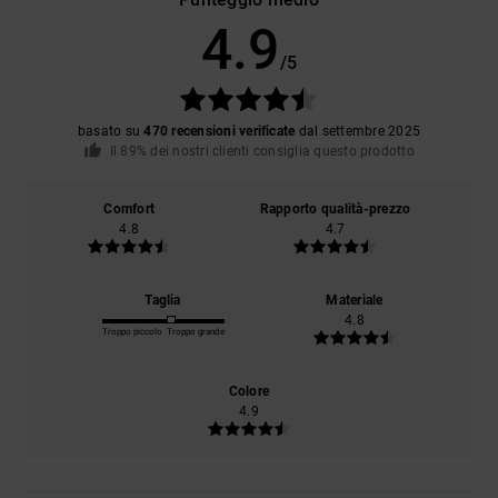
4.9
/5
basato su
470 recensioni verificate
dal settembre 2025
Il 89% dei nostri clienti consiglia questo prodotto
Comfort
Rapporto qualità-prezzo
4.8
4.7
Taglia
Materiale
4.8
Troppo piccolo
Troppo grande
Colore
4.9