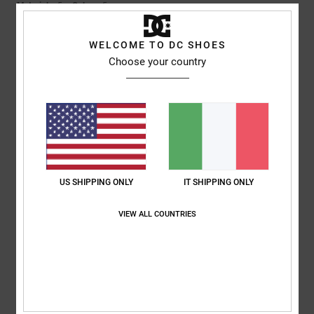
Materiale
: 5
Colore
: 5
/5
/5
5
WELCOME TO DC SHOES
/5
Choose your country
Roxana
9. luglio 2026
Acquisto verificato
Ottimo prezzo
Mostra originale - Castellano
Comfort
: 4
Rapporto qualità-prezzo
: 5
Taglia
: Taglia perfetta
/5
/5
Materiale
: 4
Colore
: 5
/5
/5
US SHIPPING ONLY
IT SHIPPING ONLY
Consiglio questo prodotto
VIEW ALL COUNTRIES
5
/5
Jorris
9. luglio 2026
Acquisto verificato
Valore su