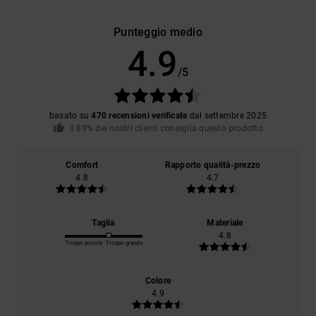
Punteggio medio
4.9
/5
basato su
470 recensioni verificate
dal settembre 2025
Il 89% dei nostri clienti consiglia questo prodotto
Comfort
Rapporto qualità-prezzo
4.8
4.7
Taglia
Materiale
4.8
Troppo piccolo
Troppo grande
Colore
4.9