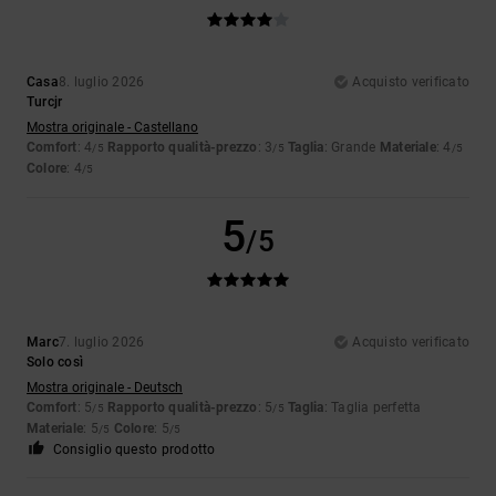
Casa
8. luglio 2026
Acquisto verificato
Turcjr
Mostra originale - Castellano
Comfort
: 4
Rapporto qualità-prezzo
: 3
Taglia
: Grande
Materiale
: 4
/5
/5
/5
Colore
: 4
/5
5
/5
Marc
7. luglio 2026
Acquisto verificato
Solo così
Mostra originale - Deutsch
Comfort
: 5
Rapporto qualità-prezzo
: 5
Taglia
: Taglia perfetta
/5
/5
Materiale
: 5
Colore
: 5
/5
/5
Consiglio questo prodotto