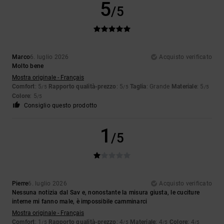
5
/5
Marco
6. luglio 2026
Acquisto verificato
Molto bene
Mostra originale - Français
Comfort
: 5
Rapporto qualità-prezzo
: 5
Taglia
: Grande
Materiale
: 5
/5
/5
/5
Colore
: 5
/5
Consiglio questo prodotto
1
/5
Pierre
6. luglio 2026
Acquisto verificato
Nessuna notizia dal Sav e, nonostante la misura giusta, le cuciture
interne mi fanno male, è impossibile camminarci
Mostra originale - Français
Comfort
: 1
Rapporto qualità-prezzo
: 4
Materiale
: 4
Colore
: 4
/5
/5
/5
/5