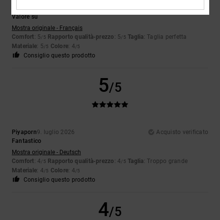
Jorris
9. luglio 2026
Acquisto verificato
Valore su
Mostra originale - Français
Comfort
: 5
Rapporto qualità-prezzo
: 5
Taglia
: Taglia perfetta
/5
/5
Materiale
: 5
Colore
: 4
/5
/5
Consiglio questo prodotto
5
/5
Piyaporn
9. luglio 2026
Acquisto verificato
Fantastico
Mostra originale - Deutsch
Comfort
: 4
Rapporto qualità-prezzo
: 4
Taglia
: Troppo grande
/5
/5
Materiale
: 4
Colore
: 4
/5
/5
Consiglio questo prodotto
4
/5