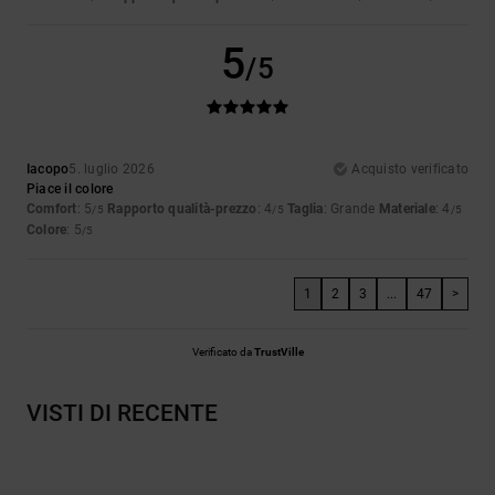
5
/5
Iacopo
5. luglio 2026
Acquisto verificato
Piace il colore
Comfort
: 5
Rapporto qualità-prezzo
: 4
Taglia
: Grande
Materiale
: 4
/5
/5
/5
Colore
: 5
/5
1
2
3
...
47
>
Verificato da
TrustVille
VISTI DI RECENTE