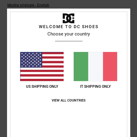
Mostra originale - English
Comfort
: 5
Rapporto qualità-prezzo
: 5
Taglia
: Taglia perfetta
/5
/5
Materiale
: 5
Colore
: 5
/5
/5
WELCOME TO DC SHOES
5
Choose your country
/5
Roxana
9. luglio 2026
Acquisto verificato
Ottimo prezzo
Mostra originale - Castellano
Comfort
: 4
Rapporto qualità-prezzo
: 5
Taglia
: Taglia perfetta
/5
/5
US SHIPPING ONLY
IT SHIPPING ONLY
Materiale
: 4
Colore
: 5
/5
/5
Consiglio questo prodotto
VIEW ALL COUNTRIES
5
/5