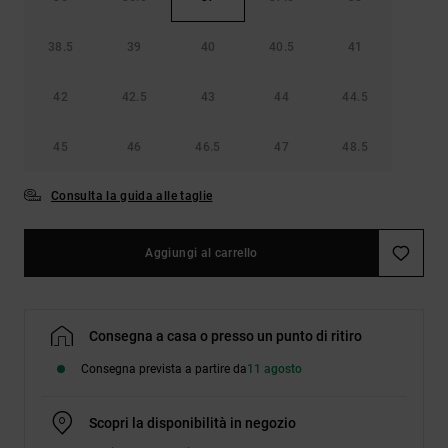
38.5
39
40
40.5
41
42
42.5
43
44
44.5
45
46
46.5
47
48.5
Consulta la guida alle taglie
Aggiungi al carrello
Consegna a casa o presso un punto di ritiro
Consegna prevista a partire da
11 agosto
Scopri la disponibilità in negozio