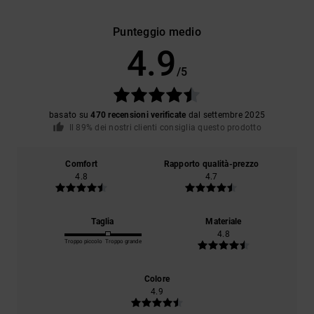
Punteggio medio
4.9
/5
basato su
470 recensioni verificate
dal settembre 2025
Il 89% dei nostri clienti consiglia questo prodotto
Comfort
Rapporto qualità-prezzo
4.8
4.7
Taglia
Materiale
4.8
Troppo piccolo
Troppo grande
Colore
4.9