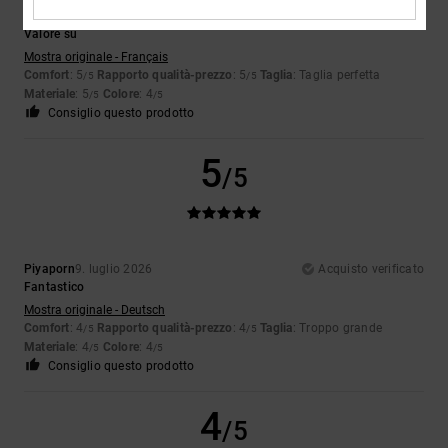
Jorris
9. luglio 2026
Acquisto verificato
Valore su
Mostra originale - Français
Comfort
: 5
Rapporto qualità-prezzo
: 5
Taglia
: Taglia perfetta
/5
/5
Materiale
: 5
Colore
: 4
/5
/5
Consiglio questo prodotto
5
/5
Piyaporn
9. luglio 2026
Acquisto verificato
Fantastico
Mostra originale - Deutsch
Comfort
: 4
Rapporto qualità-prezzo
: 4
Taglia
: Troppo grande
/5
/5
Materiale
: 4
Colore
: 4
/5
/5
Consiglio questo prodotto
4
/5