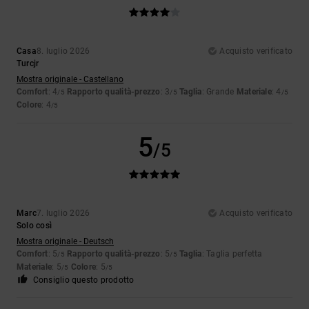
Casa
8. luglio 2026
Acquisto verificato
Turcjr
Mostra originale - Castellano
Comfort
: 4
Rapporto qualità-prezzo
: 3
Taglia
: Grande
Materiale
: 4
/5
/5
/5
Colore
: 4
/5
5
/5
Marc
7. luglio 2026
Acquisto verificato
Solo così
Mostra originale - Deutsch
Comfort
: 5
Rapporto qualità-prezzo
: 5
Taglia
: Taglia perfetta
/5
/5
Materiale
: 5
Colore
: 5
/5
/5
Consiglio questo prodotto