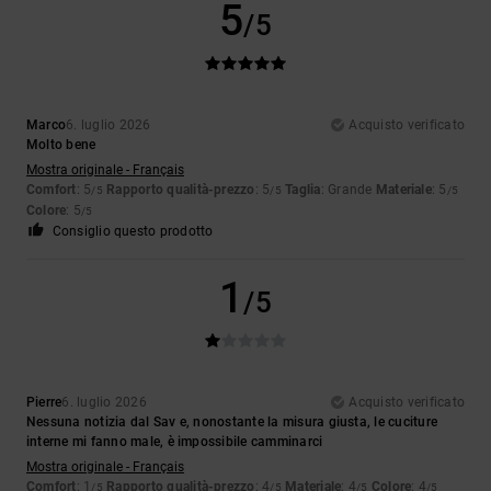
5
/5
Marco
6. luglio 2026
Acquisto verificato
Molto bene
Mostra originale - Français
Comfort
: 5
Rapporto qualità-prezzo
: 5
Taglia
: Grande
Materiale
: 5
/5
/5
/5
Colore
: 5
/5
Consiglio questo prodotto
1
/5
Pierre
6. luglio 2026
Acquisto verificato
Nessuna notizia dal Sav e, nonostante la misura giusta, le cuciture
interne mi fanno male, è impossibile camminarci
Mostra originale - Français
Comfort
: 1
Rapporto qualità-prezzo
: 4
Materiale
: 4
Colore
: 4
/5
/5
/5
/5