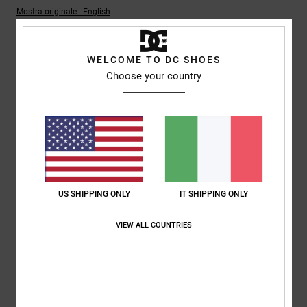
Mostra originale - English
Comfort
: 5
Rapporto qualità-prezzo
: 5
Taglia
: Taglia perfetta
/5
/5
Materiale
: 5
Colore
: 5
/5
/5
WELCOME TO DC SHOES
5
Choose your country
/5
Roxana
9. luglio 2026
Acquisto verificato
Ottimo prezzo
Mostra originale - Castellano
Comfort
: 4
Rapporto qualità-prezzo
: 5
Taglia
: Taglia perfetta
/5
/5
US SHIPPING ONLY
IT SHIPPING ONLY
Materiale
: 4
Colore
: 5
/5
/5
Consiglio questo prodotto
VIEW ALL COUNTRIES
5
/5