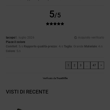
5
/5
Iacopo
5. luglio 2026
Acquisto verificato
Piace il colore
Comfort
: 5
Rapporto qualità-prezzo
: 4
Taglia
: Grande
Materiale
: 4
/5
/5
/5
Colore
: 5
/5
1
2
3
...
47
>
Verificato da
TrustVille
VISTI DI RECENTE