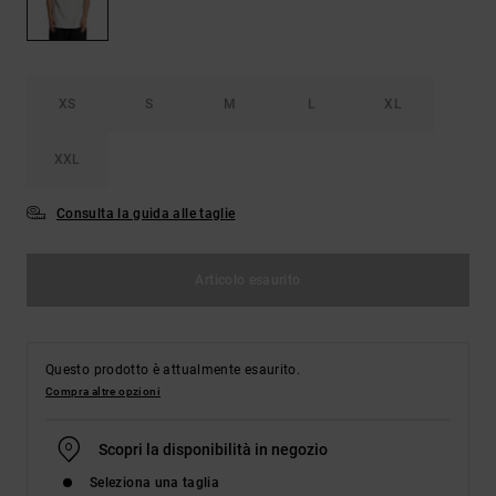
Borse e
risposte
zaini
alle
domande
più
Cinture e
frequenti e
XS
S
M
L
XL
portamonete
accedi al
nostro
modulo di
XXL
contatto.
Consulta la guida alle taglie
Consulta
le FAQ
Articolo esaurito
Questo prodotto è attualmente esaurito.
Compra altre opzioni
Scopri la disponibilità in negozio
Seleziona una taglia