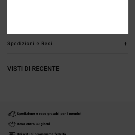
Composizione
[Tessuto principale] 75% cotone, 25% cotone
riciclato
Spedizioni e Resi
VISTI DI RECENTE
Spedizione e reso gratuiti per i membri
Reso entro 30 giorni
Unisciti al programma fedeltà