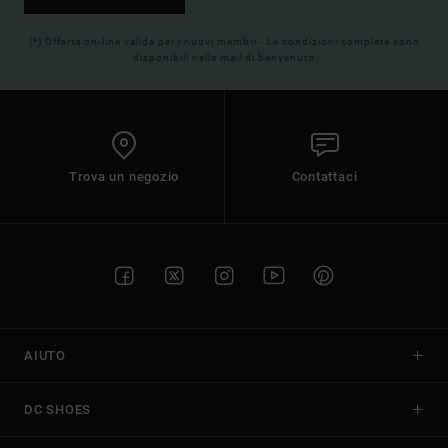
(*) Offerta on-line valida per i nuovi membri - Le condizioni complete sono
disponibili nella mail di benvenuto
Trova un negozio
Contattaci
AIUTO
DC SHOES