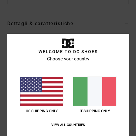
Dettagli & caratteristiche
Maglietta a maniche corte Bianco Uomo
Style
ADYZT05408
Codice colore
wbv0
WELCOME TO DC SHOES
Choose your country
Caratteristiche
Collezione:
collezione Lineguide AM
Tessuto:
jersey in misto di cotone (75%) e cotone riciclato
(25%) [200 g/m2]
Vestibilità:
vestibilità standard
Collo:
Girocollo
US SHIPPING ONLY
IT SHIPPING ONLY
Maniche:
maniche corte
Marcatura:
stampa sul petto
VIEW ALL COUNTRIES
Etichetta serigrafata centrale sul collo posteriore
Etichetta verticale sovrapposta sull'orlo