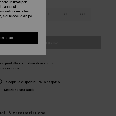
ssere utilizzati per:
nire annunci
oi configurare la tua
S
M
L
XL
XXL
, alcuni cookie di tipo
nsulta la guida alle taglie
etta tutti
Articolo esaurito
to prodotto è attualmente esaurito.
ra altre opzioni
Scopri la disponibilità in negozio
Seleziona una taglia
agli & caratteristiche