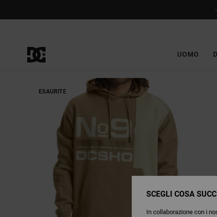
Salta
alle
informazioni
sul
prodotto
UOMO
ESAURITE
SCEGLI COSA SUCC
In collaborazione con i nos