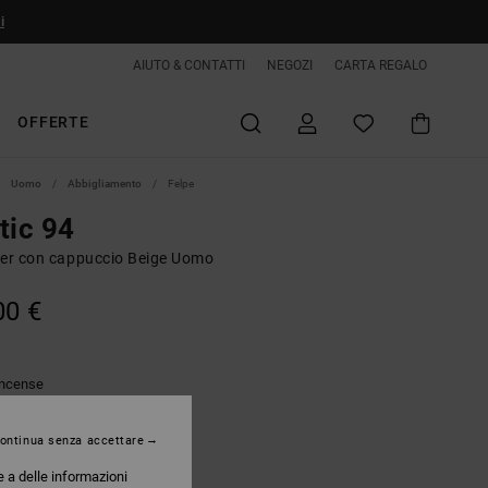
i
AIUTO & CONTATTI
NEGOZI
CARTA REGALO
OFFERTE
Uomo
Abbigliamento
Felpe
tic 94
ver con cappuccio Beige Uomo
00 €
Incense
ontinua senza accettare
e a delle informazioni