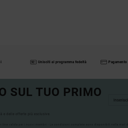
i
Unisciti al programma fedeltà
Pagamento 
O SUL TUO PRIMO
tà e delle offerte più esclusive.
on-line valida per i nuovi membri - Le condizioni complete sono disponibili nella mail