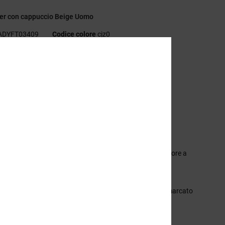
ver con cappuccio Beige Uomo
ADYFT03409
Codice colore
cjz0
eristiche
essuto:
tessuto pesante in misto di cotone e poliestere
g/m2]
stibilità:
Vestibilità squadrata
ollo:
collo con cappuccio
aniche:
Maniche lunghe
asche:
tasche a marsupio applicate
arcatura:
stampa sul petto con pannello in blocco di colore a
rasto
ltre caratteristiche:
nastro spigato sul collo
sole in metallo e coulisse rotonde con punte in metallo marcato
tichetta in tessuto sulla tasca