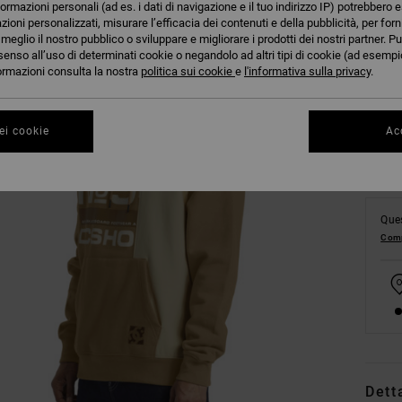
formazioni personali (ad es. i dati di navigazione e il tuo indirizzo IP) potrebbero e
azioni personalizzati, misurare l’efficacia dei contenuti e della pubblicità, per for
eglio il nostro pubblico o sviluppare e migliorare i prodotti dei nostri partner. Pu
XS
senso all’uso di determinati cookie o negandolo ad altri tipi di cookie (ad esempio
nformazioni consulta la nostra
politica sui cookie
e
l'informativa sulla privacy
.
Co
ei cookie
Acc
Ques
Comp
Dett