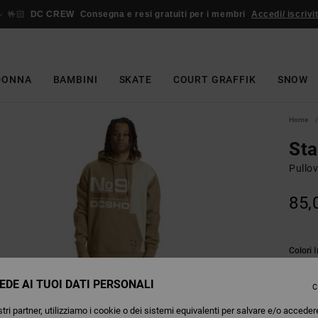
🤟🏻
DC CREW
Consegna e resi gratuiti per i membri
Accedi/ iscrivit
DONNA
BAMBINI
SKATE
COURT GRAFFIK
SNOW
Home
Sta
Pullo
85,
Colori
EDE AI TUOI DATI PERSONALI
C
tri partner, utilizziamo i cookie o dei sistemi equivalenti per salvare e/o acceder