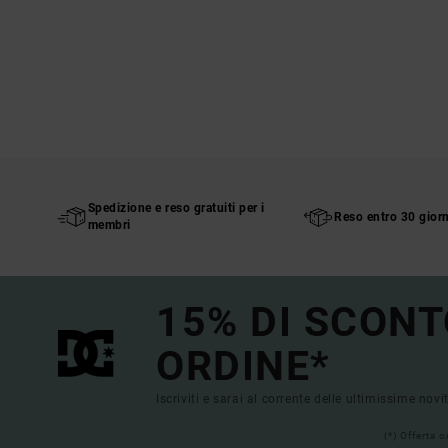
Spedizione e reso gratuiti per i
Reso entro 30 giorn
membri
15% DI SCONT
ORDINE*
Iscriviti e sarai al corrente delle ultimissime novi
(*) Offerta 