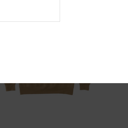
Compo
Sped