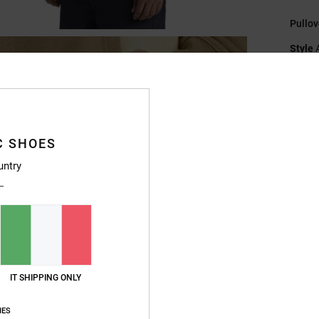
Pullo
Style
Caratt
T
[330
C SHOES
Ve
C
untry
M
T
M
cont
A
A
IT SHIPPING ONLY
E
IES