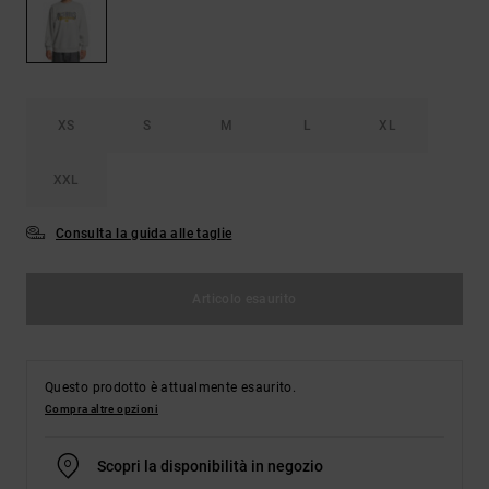
Borse e
risposte
zaini
alle
domande
più
Cinture e
frequenti e
portamonete
accedi al
XS
S
M
L
XL
nostro
modulo di
contatto.
XXL
Consulta
le FAQ
Consulta la guida alle taglie
Articolo esaurito
Questo prodotto è attualmente esaurito.
Compra altre opzioni
Scopri la disponibilità in negozio