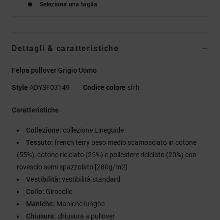
Seleziona una taglia
Dettagli & caratteristiche
Felpa pullover Grigio Uomo
Style
ADYSF03149
Codice colore
sfrh
Caratteristiche
Collezione:
collezione Lineguide
Tessuto:
french terry peso medio scamosciato in cotone
(55%), cotone riciclato (25%) e poliestere riciclato (20%) con
rovescio semi spazzolato [280g/m2]
Vestibilità:
vestibilità standard
Collo:
Girocollo
Maniche:
Maniche lunghe
Chiusura:
chiusura a pullover