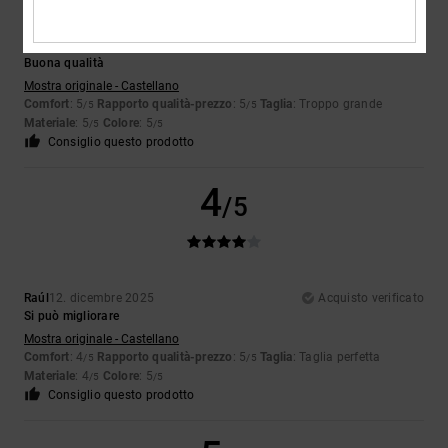
Carlos
17. dicembre 2025
Acquisto verificato
Buona qualità
Mostra originale - Castellano
Comfort
: 5
Rapporto qualità-prezzo
: 5
Taglia
: Troppo grande
/5
/5
Materiale
: 5
Colore
: 5
/5
/5
Consiglio questo prodotto
4
/5
Raúl
12. dicembre 2025
Acquisto verificato
Si può migliorare
Mostra originale - Castellano
Comfort
: 4
Rapporto qualità-prezzo
: 5
Taglia
: Taglia perfetta
/5
/5
Materiale
: 4
Colore
: 5
/5
/5
Consiglio questo prodotto