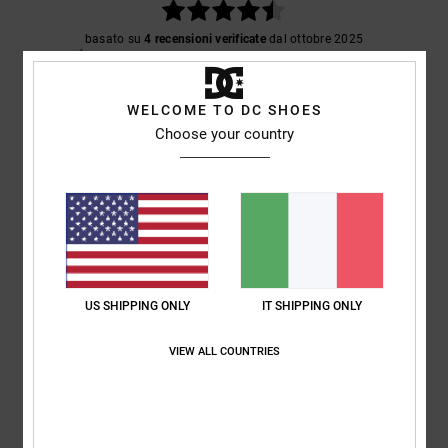
basato su
4 recensioni verificate
dal ottobre 2025
Il 100% dei nostri clienti consiglia questo prodotto
Comfort
Rapporto qualità-prezzo
WELCOME TO DC SHOES
4.3
5.0
Choose your country
Taglia
Materiale
4.8
Troppo piccolo
Troppo grande
Colore
5.0
US SHIPPING ONLY
IT SHIPPING ONLY
VIEW ALL COUNTRIES
5
/5