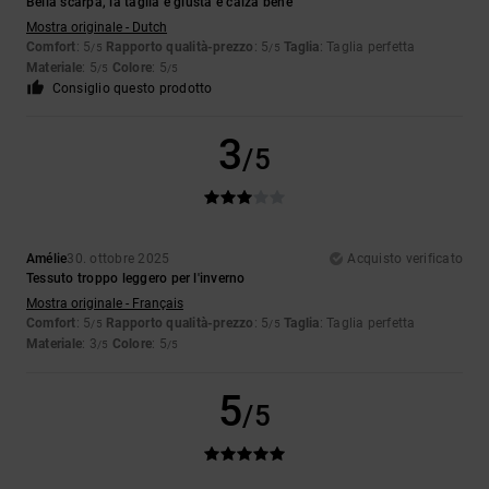
Bella scarpa, la taglia è giusta e calza bene
Mostra originale - Dutch
Comfort
: 5
Rapporto qualità-prezzo
: 5
Taglia
: Taglia perfetta
/5
/5
Materiale
: 5
Colore
: 5
/5
/5
Consiglio questo prodotto
3
/5
Amélie
30. ottobre 2025
Acquisto verificato
Tessuto troppo leggero per l'inverno
Mostra originale - Français
Comfort
: 5
Rapporto qualità-prezzo
: 5
Taglia
: Taglia perfetta
/5
/5
Materiale
: 3
Colore
: 5
/5
/5
5
/5