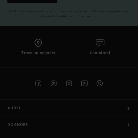
(*) Offerta on-line valida per i nuovi membri - Le condizioni complete sono
disponibili nella mail di benvenuto
Trova un negozio
Contattaci
AIUTO
DC SHOES