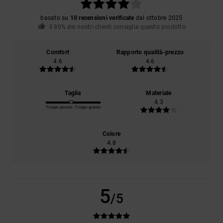
basato su
10 recensioni verificate
dal ottobre 2025
Il 80% dei nostri clienti consiglia questo prodotto
Comfort
Rapporto qualità-prezzo
4.6
4.6
Taglia
Materiale
4.3
Troppo piccolo
Troppo grande
Colore
4.8
5
/5