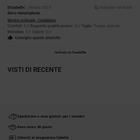
Elizabeth
3. ottobre 2025
Acquisto verificato
Sono meravigliose
Mostra originale - Castellano
Comfort
: 5
Rapporto qualità-prezzo
: 5
Taglia
: Troppo grande
/5
/5
Materiale
: 5
Colore
: 5
/5
/5
Consiglio questo prodotto
Verificato da
TrustVille
VISTI DI RECENTE
Spedizione e reso gratuiti per i membri
Reso entro 30 giorni
Unisciti al programma fedeltà