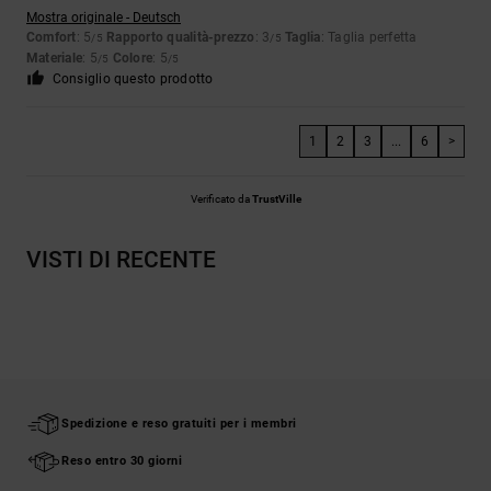
Mostra originale - Deutsch
Comfort
: 5
Rapporto qualità-prezzo
: 3
Taglia
: Taglia perfetta
/5
/5
Materiale
: 5
Colore
: 5
/5
/5
Consiglio questo prodotto
1
2
3
...
6
>
Verificato da
TrustVille
VISTI DI RECENTE
Spedizione e reso gratuiti per i membri
Reso entro 30 giorni