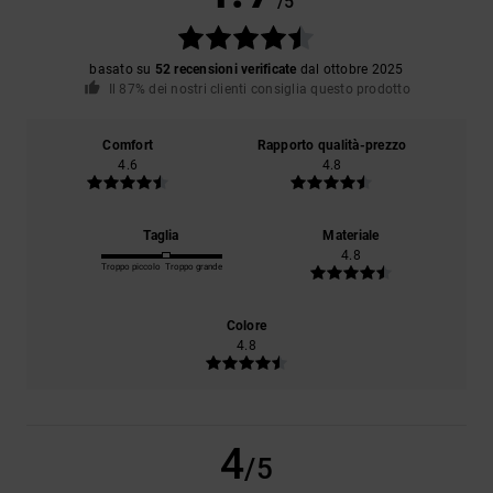
/5
basato su
52 recensioni verificate
dal ottobre 2025
Il 87% dei nostri clienti consiglia questo prodotto
Comfort
Rapporto qualità-prezzo
4.6
4.8
Taglia
Materiale
4.8
Troppo piccolo
Troppo grande
Colore
4.8
4
/5