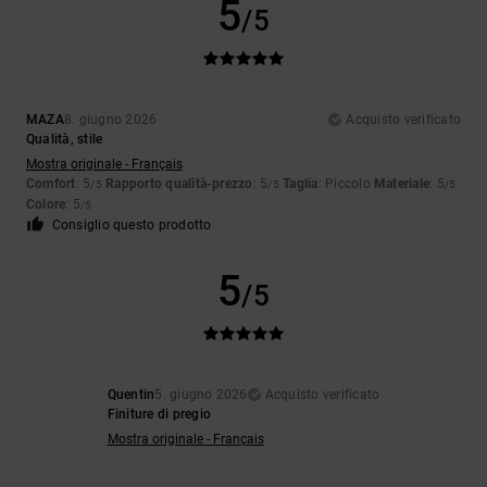
5
/5
MAZA
8. giugno 2026
Acquisto verificato
Qualità, stile
Mostra originale - Français
Comfort
: 5
Rapporto qualità-prezzo
: 5
Taglia
: Piccolo
Materiale
: 5
/5
/5
/5
Colore
: 5
/5
Consiglio questo prodotto
5
/5
Quentin
5. giugno 2026
Acquisto verificato
Finiture di pregio
Mostra originale - Français