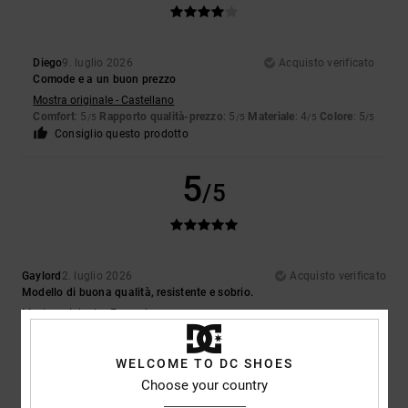
Diego
9. luglio 2026
Acquisto verificato
Comode e a un buon prezzo
Mostra originale - Castellano
Comfort
: 5
Rapporto qualità-prezzo
: 5
Materiale
: 4
Colore
: 5
/5
/5
/5
/5
Consiglio questo prodotto
5
/5
Gaylord
2. luglio 2026
Acquisto verificato
Modello di buona qualità, resistente e sobrio.
Mostra originale - Français
Comfort
: 5
Rapporto qualità-prezzo
: 5
Taglia
: Taglia perfetta
/5
/5
Materiale
: 5
Colore
: 5
/5
/5
WELCOME TO DC SHOES
Consiglio questo prodotto
Choose your country