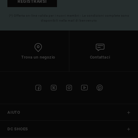
REGISTRARSI
(*) Offerta on-line valida per i nuovi membri - Le condizioni complete sono
disponibili nella mail di benvenuto
Trova un negozio
Contattaci
AIUTO
DC SHOES