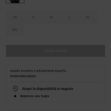
Borse e
risposte
zaini
alle
domande
più
XS
S
M
L
XL
Cinture e
frequenti e
portamonete
accedi al
XXL
nostro
modulo di
contatto.
Consulta
Articolo esaurito
le FAQ
Questo prodotto è attualmente esaurito.
Compra altre opzioni
Scopri la disponibilità in negozio
Seleziona una taglia