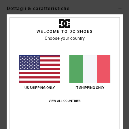
Dettagli & caratteristiche
Giacca a camicia a maniche lunghe Verde Uomo
Style
ADYJK03170
Codice colore
crb0
WELCOME TO DC SHOES
Choose your country
Caratteristiche
Tessuto:
tela di cotone [252 g/m2]
Vestibilità:
vestibilità standard
Leggero lavaggio agli enzimi
Chiusura:
cerniera centrale sul davanti
Due tasche davanti a filetto
US SHIPPING ONLY
IT SHIPPING ONLY
Due tasche sul petto con patta e chiusura automatica
nascosta
VIEW ALL COUNTRIES
Composizione
[Tessuto principale] 100% cotone