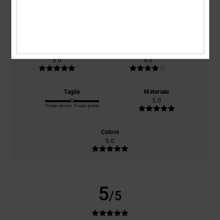
basato su
1 recensioni verificate
dal dicembre 2025
Il 100% dei nostri clienti consiglia questo prodotto
Comfort
Rapporto qualità-prezzo
5.0
4.0
Taglia
Materiale
5.0
Troppo piccolo
Troppo grande
Colore
5.0
5
/5