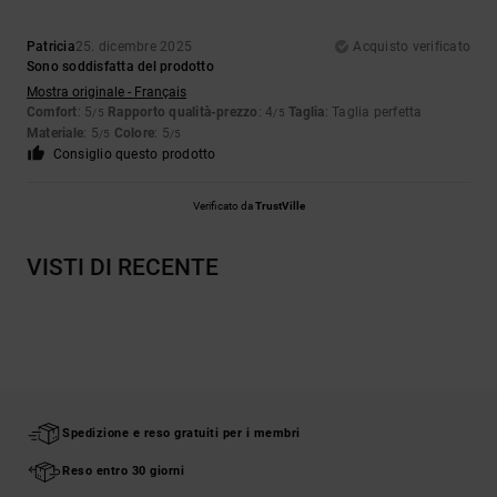
Patricia
25. dicembre 2025
Acquisto verificato
Sono soddisfatta del prodotto
Mostra originale - Français
Comfort
: 5
Rapporto qualità-prezzo
: 4
Taglia
: Taglia perfetta
/5
/5
Materiale
: 5
Colore
: 5
/5
/5
Consiglio questo prodotto
Verificato da
TrustVille
VISTI DI RECENTE
Spedizione e reso gratuiti per i membri
Reso entro 30 giorni