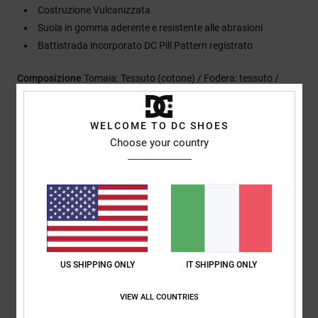
Costruzione Vulcanizzata
Suola in gomma aderente e resistente alle abrasioni
Battistrada incorporato DC Pill Pattern registrato
Composizione
Tomaia: Tessuto (cotone) / Fodera: tessuto /
Suola: Gomma
WELCOME TO DC SHOES
Choose your country
Spedizioni e Resi
Recensioni dei clienti
Punteggio medio
US SHIPPING ONLY
IT SHIPPING ONLY
5.0
VIEW ALL COUNTRIES
/5