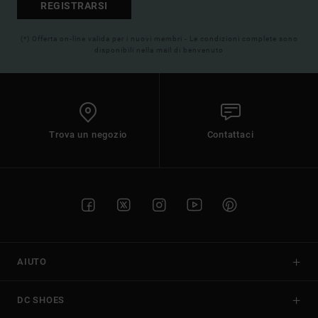
REGISTRARSI
(*) Offerta on-line valida per i nuovi membri - Le condizioni complete sono
disponibili nella mail di benvenuto
Trova un negozio
Contattaci
AIUTO
DC SHOES