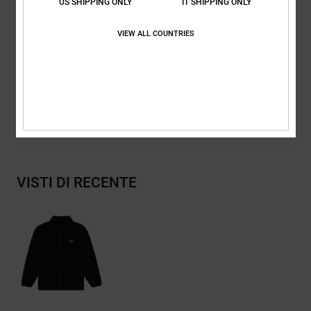
US SHIPPING ONLY
IT SHIPPING ONLY
Suola esterna:
Battistrada "Pill Pattern" con marchio DC
Costruzione Cupsole
VIEW ALL COUNTRIES
Composizione
[Tessuto principale] 55% poliestere riciclato, 45%
poliestere
Spedizioni e Resi
VISTI DI RECENTE