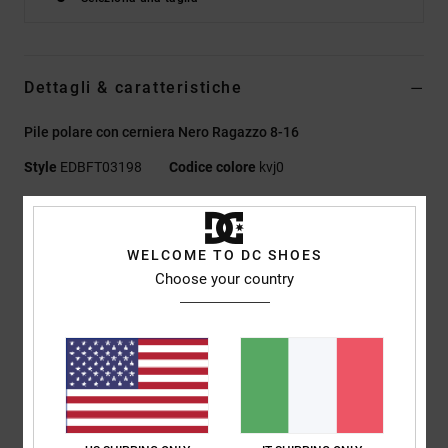
Dettagli & caratteristiche
Pile polare con cerniera Nero Ragazzo 8-16
Style
EDBFT03198
Codice colore
kvj0
Caratteristiche
Tessuto:
Tomaia in pelle, nabuk o camoscio [a seconda del
WELCOME TO DC SHOES
Choose your country
tema colore]
Logo in TPR iniettato
Asola in TPU stampato
Colletto in rete
Traforatura mediale traspirante
Linguetta e collo con imbottitura in schiuma per maggiore
comodità