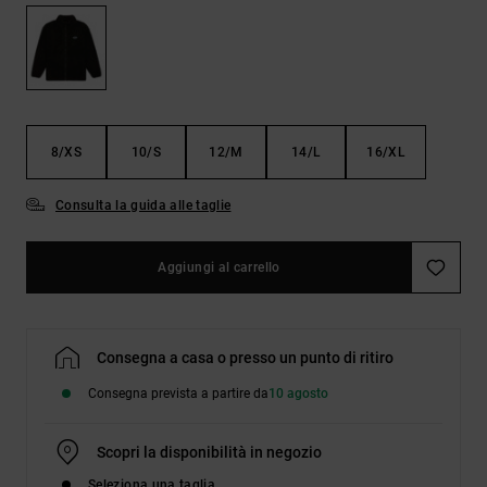
Borse e
risposte
zaini
alle
domande
più
Cinture e
frequenti e
portamonete
accedi al
nostro
8/XS
10/S
12/M
14/L
16/XL
modulo di
contatto.
Consulta la guida alle taglie
Consulta
le FAQ
Aggiungi al carrello
Consegna a casa o presso un punto di ritiro
Consegna prevista a partire da
10 agosto
Scopri la disponibilità in negozio
Seleziona una taglia