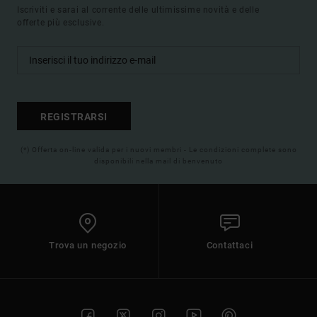
Iscriviti e sarai al corrente delle ultimissime novità e delle
offerte più esclusive.
REGISTRARSI
(*) Offerta on-line valida per i nuovi membri - Le condizioni complete sono
disponibili nella mail di benvenuto
Trova un negozio
Contattaci