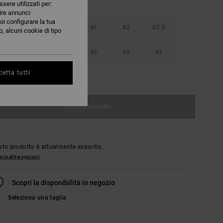
ssere utilizzati per:
nire annunci
oi configurare la tua
40
40.5
41
42
42.5
, alcuni cookie di tipo
44
44.5
45
46
47
etta tutti
nsulta la guida alle taglie
Articolo esaurito
to prodotto è attualmente esaurito.
ra altre opzioni
Scopri la disponibilità in negozio
Seleziona una taglia