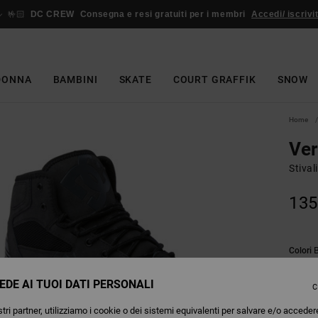
🤟🏻
DC CREW
Consegna e resi gratuiti per i membri
Accedi/ iscrivit
DONNA
BAMBINI
SKATE
COURT GRAFFIK
SNOW
Home
Ver
Stival
135
Colori
EDE AI TUOI DATI PERSONALI
C
tri partner, utilizziamo i cookie o dei sistemi equivalenti per salvare e/o acceder