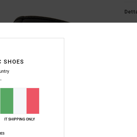
Dett
Stival
Style
Caratt
C SHOES
T
L
untry
F
L
T
I
A
P
IT SHIPPING ONLY
S
all'
IES