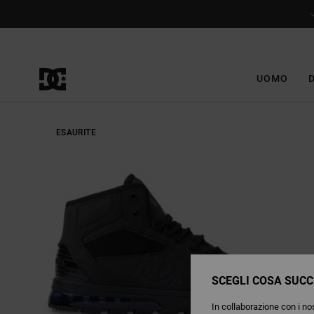
Salta
alle
informazioni
sul
prodotto
UOMO
ESAURITE
SCEGLI COSA SUCC
In collaborazione con i nos