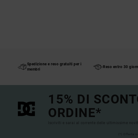
Spedizione e reso gratuiti per i
Reso entro 30 giorn
membri
15% DI SCONT
ORDINE*
Iscriviti e sarai al corrente delle ultimissime novi
(*) Offerta 