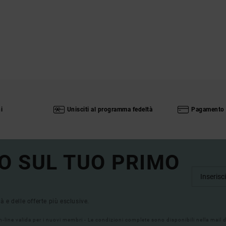
i
Unisciti al programma fedeltà
Pagamento 
O SUL TUO PRIMO
tà e delle offerte più esclusive.
on-line valida per i nuovi membri - Le condizioni complete sono disponibili nella mail