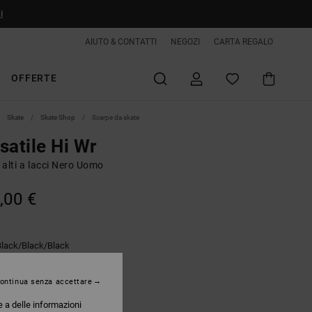
i
AIUTO & CONTATTI
NEGOZI
CARTA REGALO
OFFERTE
Skate
Skate Shop
Scarpe da skate
satile Hi Wr
i alti a lacci Nero Uomo
,00 €
Black/black/black
ontinua senza accettare
e a delle informazioni