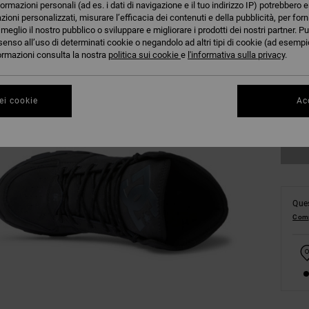
formazioni personali (ad es. i dati di navigazione e il tuo indirizzo IP) potrebbero e
azioni personalizzati, misurare l’efficacia dei contenuti e della pubblicità, per for
eglio il nostro pubblico o sviluppare e migliorare i prodotti dei nostri partner. Pu
39
senso all’uso di determinati cookie o negandolo ad altri tipi di cookie (ad esempio
nformazioni consulta la nostra
politica sui cookie
e
l'informativa sulla privacy
.
43
ei cookie
Acc
Co
Ques
Comp