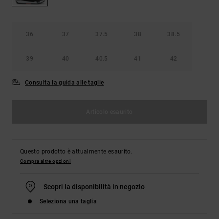
Borse e
risposte
zaini
alle
domande
più
36
37
37.5
38
38.5
Cinture e
frequenti e
portamonete
accedi al
39
40
40.5
41
42
nostro
modulo di
contatto.
Consulta la guida alle taglie
Consulta
le FAQ
Articolo esaurito
Questo prodotto è attualmente esaurito.
Compra altre opzioni
Scopri la disponibilità in negozio
Seleziona una taglia