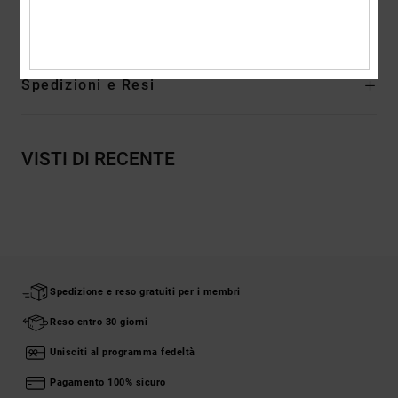
Composizione
83.85% sintetico, 16.15% Textile
Spedizioni e Resi
VISTI DI RECENTE
Spedizione e reso gratuiti per i membri
Reso entro 30 giorni
Unisciti al programma fedeltà
Pagamento 100% sicuro