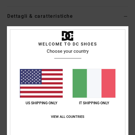
Dettagli & caratteristiche
Scarponi da snowboard BOA® Arancione Donna
Style
ADJO100036
Codice colore
kho
WELCOME TO DC SHOES
Choose your country
Caratteristiche
Suola Step On®
Dual BOA® Fit System con quadrante H4 Coiler Tongue e
imbracatura interna per caviglia controllata dal quadrante
BOA® remoto
Fodera Response II
US SHIPPING ONLY
IT SHIPPING ONLY
Isolamento PRIMALOFT
Sottopiede sagomato IMPACT-ALG
VIEW ALL COUNTRIES
Lacci Boa® Silver SS
Flessibilità: 5/10.