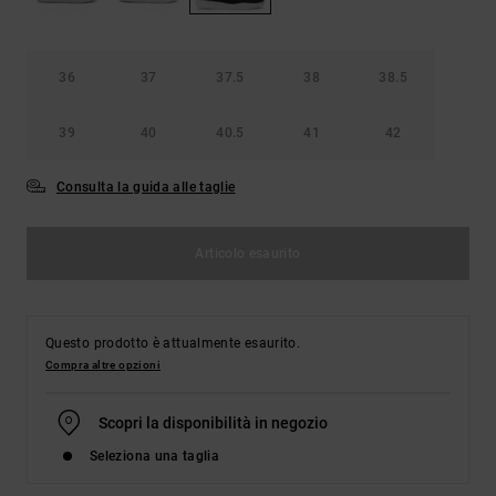
Borse e
risposte
zaini
alle
domande
più
36
37
37.5
38
38.5
Cinture e
frequenti e
portamonete
accedi al
39
40
40.5
41
42
nostro
modulo di
contatto.
Consulta la guida alle taglie
Consulta
le FAQ
Articolo esaurito
Questo prodotto è attualmente esaurito.
Compra altre opzioni
Scopri la disponibilità in negozio
Seleziona una taglia