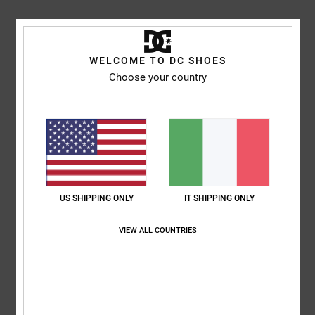
Descrizione
WELCOME TO DC SHOES
La nostra collezione di scarponi da snowboard è stata creata
Choose your country
pensando alle prestazioni. Dotata di sistema di chiusura BOA®
Fit System, scarpetta interna Response Liners I, II o III e plantare
Impact-ALG su tutta la gamma. Tutti gli scarponi sono progettati
per offrire comfort fin dal primo utilizzo, così puoi goderti la neve
da subito, senza dover sopportare i disagi dei primi giorni. Le
nostre scarpe offrono precisione tecnica per ogni disciplina, dai
modelli con dettagli essenziali di alta qualità fino alle versioni più
US SHIPPING ONLY
IT SHIPPING ONLY
avanzate con innovazioni specializzate.
VIEW ALL COUNTRIES
Dettagli & caratteristiche
Spedizioni e Resi