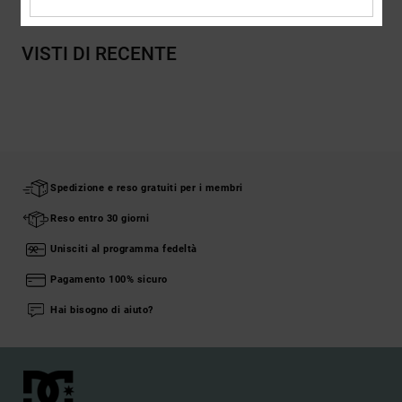
VISTI DI RECENTE
Spedizione e reso gratuiti per i membri
Reso entro 30 giorni
Unisciti al programma fedeltà
Pagamento 100% sicuro
Hai bisogno di aiuto?