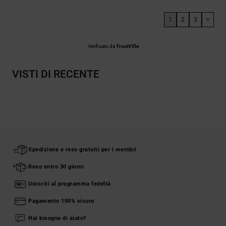
1
2
3
>
Verificato da
TrustVille
VISTI DI RECENTE
Spedizione e reso gratuiti per i membri
Reso entro 30 giorni
Unisciti al programma fedeltà
Pagamento 100% sicuro
Hai bisogno di aiuto?