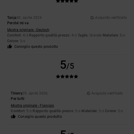
Tanja
30. aprile 2026
Acquisto verificato
Perché mi va
Mostra originale - Deutsch
Comfort
: 4
Rapporto qualità-prezzo
: 4
Taglia
: Grande
Materiale
: 5
/5
/5
/5
Colore
: 5
/5
Consiglio questo prodotto
5
/5
Thierry
29. aprile 2026
Acquisto verificato
Per tutti
Mostra originale - Français
Comfort
: 5
Rapporto qualità-prezzo
: 5
Materiale
: 5
Colore
: 5
/5
/5
/5
/5
Consiglio questo prodotto