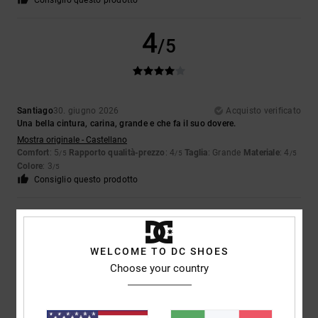
Consiglio questo prodotto
4
/5
Santiago
30. giugno 2026
Acquisto verificato
Una bella cintura, carina, grande e che fa il suo dovere.
Mostra originale - Castellano
Comfort
: 5
Rapporto qualità-prezzo
: 4
Taglia
: Grande
Materiale
: 4
/5
/5
/5
Colore
: 3
/5
Consiglio questo prodotto
5
/5
WELCOME TO DC SHOES
Choose your country
Hervé
1. giugno 2026
Acquisto verificato
Ottimo per la vestibilità