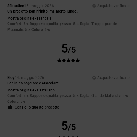
Sébastien
15. maggio 2026
Acquisto verificato
Un prodotto ben rifinito, ma molto lungo.
Mostra originale - Français
Comfort
: 5
Rapporto qualità-prezzo
: 5
Taglia
: Troppo grande
/5
/5
Materiale
: 5
Colore
: 5
/5
/5
5
/5
Eloy
14. maggio 2026
Acquisto verificato
Facile da regolare e allacciare!
Mostra originale - Castellano
Comfort
: 5
Rapporto qualità-prezzo
: 5
Taglia
: Grande
Materiale
: 5
/5
/5
/5
Colore
: 5
/5
Consiglio questo prodotto
5
/5