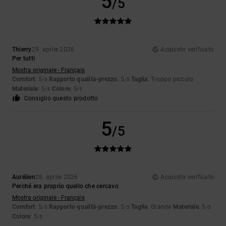
5
/5
Thierry
29. aprile 2026
Acquisto verificato
Per tutti
Mostra originale - Français
Comfort
: 5
Rapporto qualità-prezzo
: 5
Taglia
: Troppo piccolo
/5
/5
Materiale
: 5
Colore
: 5
/5
/5
Consiglio questo prodotto
5
/5
Aurélien
28. aprile 2026
Acquisto verificato
Perché era proprio quello che cercavo
Mostra originale - Français
Comfort
: 5
Rapporto qualità-prezzo
: 5
Taglia
: Grande
Materiale
: 5
/5
/5
/5
Colore
: 5
/5