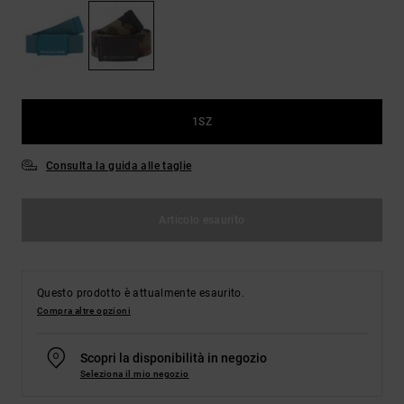
Borse e
risposte
zaini
alle
domande
più
Cinture e
frequenti e
portamonete
accedi al
nostro
1SZ
modulo di
contatto.
Consulta la guida alle taglie
Consulta
le FAQ
Articolo esaurito
Questo prodotto è attualmente esaurito.
Compra altre opzioni
Scopri la disponibilità in negozio
Seleziona il mio negozio