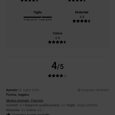
Taglia
Materiale
4.8
Troppo piccolo
Troppo grande
Colore
4.8
4
/5
Aymeric
10. luglio 2026
Acquisto verificato
Pratica, leggera
Mostra originale - Français
Comfort
: 4
Rapporto qualità-prezzo
: 4
Taglia
: Taglia perfetta
/5
/5
Materiale
: 4
Colore
: 4
/5
/5