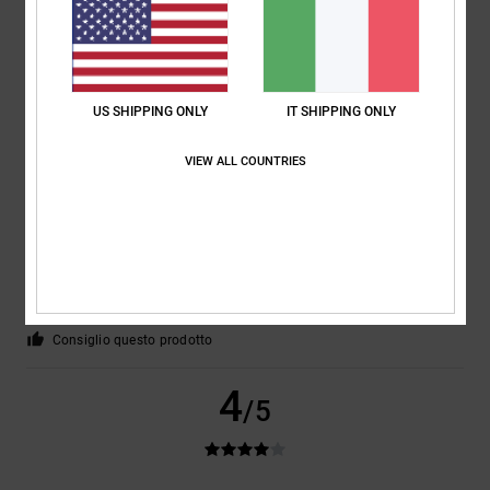
Mostra originale - Français
Comfort
: 5
Rapporto qualità-prezzo
: 5
Taglia
: Taglia perfetta
/5
/5
Materiale
: 5
Colore
: 5
/5
/5
Consiglio questo prodotto
US SHIPPING ONLY
IT SHIPPING ONLY
4
/5
VIEW ALL COUNTRIES
ATHERAC LOCATION
16. maggio 2026
Acquisto verificato
Un po' grande
Mostra originale - Français
Comfort
: 5
Rapporto qualità-prezzo
: 5
Taglia
: Troppo grande
/5
/5
Materiale
: 5
/5
Consiglio questo prodotto
4
/5