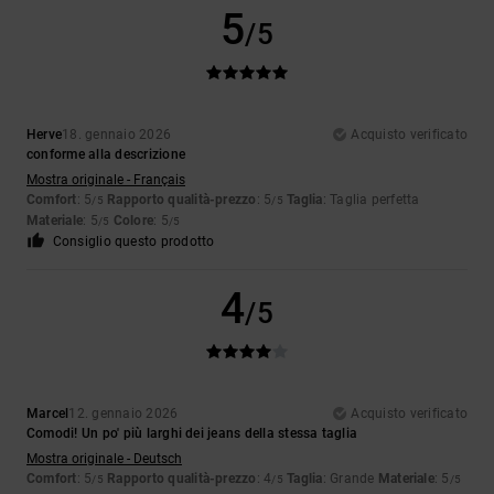
5
/5
Herve
18. gennaio 2026
Acquisto verificato
conforme alla descrizione
Mostra originale - Français
Comfort
: 5
Rapporto qualità-prezzo
: 5
Taglia
: Taglia perfetta
/5
/5
Materiale
: 5
Colore
: 5
/5
/5
Consiglio questo prodotto
4
/5
Marcel
12. gennaio 2026
Acquisto verificato
Comodi! Un po' più larghi dei jeans della stessa taglia
Mostra originale - Deutsch
Comfort
: 5
Rapporto qualità-prezzo
: 4
Taglia
: Grande
Materiale
: 5
/5
/5
/5