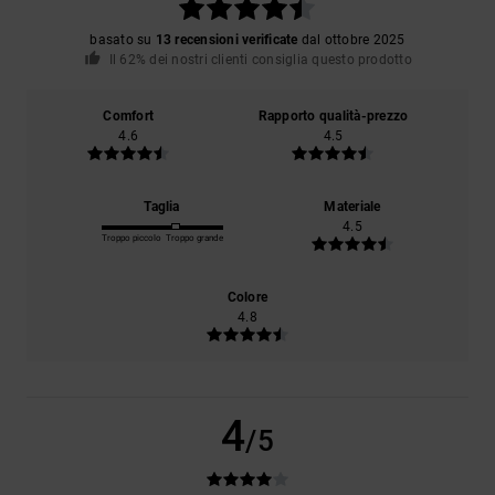
basato su
13 recensioni verificate
dal ottobre 2025
Il 62% dei nostri clienti consiglia questo prodotto
Comfort
Rapporto qualità-prezzo
4.6
4.5
Taglia
Materiale
4.5
Troppo piccolo
Troppo grande
Colore
4.8
4
/5