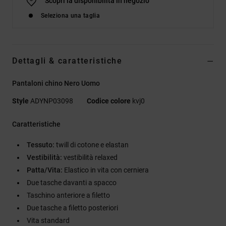
Scopri la disponibilità in negozio
Seleziona una taglia
Dettagli & caratteristiche
Pantaloni chino Nero Uomo
Style
ADYNP03098
Codice colore
kvj0
Caratteristiche
Tessuto:
twill di cotone e elastan
Vestibilità:
vestibilità relaxed
Patta/Vita:
Elastico in vita con cerniera
Due tasche davanti a spacco
Taschino anteriore a filetto
Due tasche a filetto posteriori
Vita standard