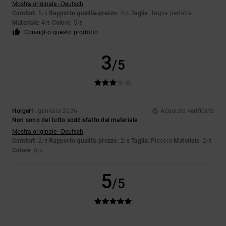
Mostra originale - Deutsch
Comfort
: 5
Rapporto qualità-prezzo
: 4
Taglia
: Taglia perfetta
/5
/5
Materiale
: 4
Colore
: 5
/5
/5
Consiglio questo prodotto
3
/5
Holger
1. gennaio 2026
Acquisto verificato
Non sono del tutto soddisfatto del materiale
Mostra originale - Deutsch
Comfort
: 2
Rapporto qualità-prezzo
: 2
Taglia
: Piccolo
Materiale
: 2
/5
/5
/5
Colore
: 5
/5
5
/5