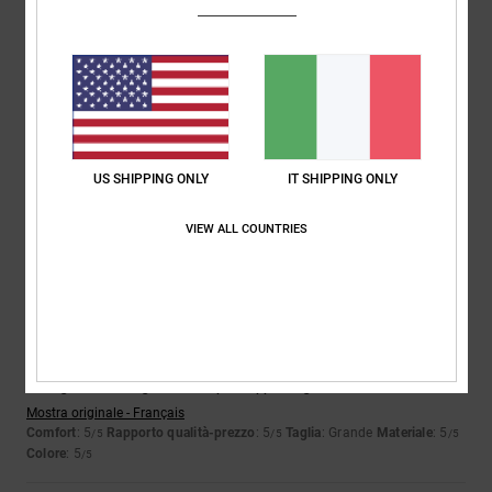
Nicolas
21. gennaio 2026
Acquisto verificato
Bel modello e prezzo conveniente in saldo
Mostra originale - Français
Comfort
: 5
Rapporto qualità-prezzo
: 5
Taglia
: Grande
Materiale
: 5
/5
/5
/5
Colore
: 5
/5
Consiglio questo prodotto
US SHIPPING ONLY
IT SHIPPING ONLY
4
VIEW ALL COUNTRIES
/5
Victor
20. gennaio 2026
Acquisto verificato
I pantaloni sono più larghi di quanto pensassi; il girovita va bene, ma
la lunghezza delle gambe è un po’ troppo lunga
Mostra originale - Français
Comfort
: 5
Rapporto qualità-prezzo
: 5
Taglia
: Grande
Materiale
: 5
/5
/5
/5
Colore
: 5
/5