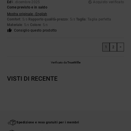
Ed
9. dicembre 2025
Acquisto verificato
Come previsto e in saldo
Mostra originale - English
Comfort
: 5
Rapporto qualità-prezzo
: 5
Taglia
: Taglia perfetta
/5
/5
Materiale
: 5
Colore
: 5
/5
/5
Consiglio questo prodotto
1
2
>
Verificato da
TrustVille
VISTI DI RECENTE
Spedizione e reso gratuiti per i membri