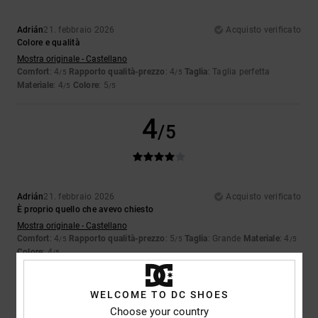
Adrián
21. febbraio 2026
Acquisto verificato
Colore e qualità
Mostra originale - Castellano
Comfort
: 4
Rapporto qualità-prezzo
: 4
Taglia
: Taglia perfetta
/5
/5
Materiale
: 4
Colore
: 5
/5
/5
4
/5
Adrián
21. febbraio 2026
Acquisto verificato
È proprio quello che avevo chiesto
Mostra originale - Castellano
Comfort
: 4
Rapporto qualità-prezzo
: 5
Taglia
: Grande
Materiale
: 4
/5
/5
/5
Colore
: 4
/5
5
/5
WELCOME TO DC SHOES
Choose your country