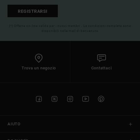
REGISTRARSI
(*) Offerta on-line valida per i nuovi membri - Le condizioni complete sono
disponibili nella mail di benvenuto
Trova un negozio
Contattaci
AIUTO