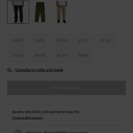
Borse e
risposte
zaini
alle
domande
più
Cinture e
frequenti e
portamonete
accedi al
nostro
28/32
29/32
30/32
31/32
32/32
modulo di
contatto.
33/34
34/34
36/34
38/34
Consulta
le FAQ
Consulta la guida alle taglie
Articolo esaurito
Questo prodotto è attualmente esaurito.
Compra altre opzioni