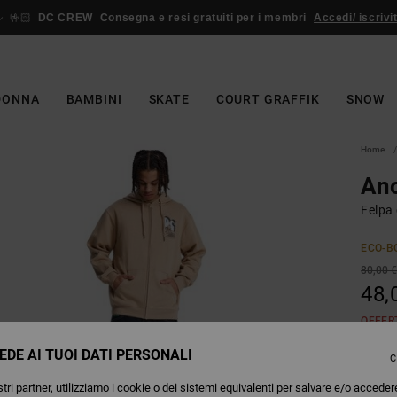
🤟🏻
DC CREW
Consegna e resi gratuiti per i membri
Accedi/ iscrivit
DONNA
BAMBINI
SKATE
COURT GRAFFIK
SNOW
Home
An
Felpa
ECO-B
80,00 
48,
OFFER
EDE AI TUOI DATI PERSONALI
C
Colori
tri partner, utilizziamo i cookie o dei sistemi equivalenti per salvare e/o acceder