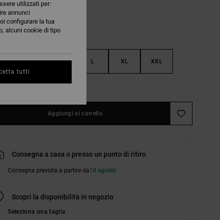
ssere utilizzati per:
nire annunci
oi configurare la tua
, alcuni cookie di tipo
S
M
L
XL
XXL
etta tutti
nsulta la guida alle taglie
Aggiungi al carrello
Consegna a casa o presso un punto di ritiro
Consegna prevista a partire da
10 agosto
Scopri la disponibilità in negozio
Seleziona una taglia