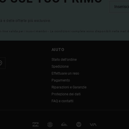
tà e delle offerte più esclusive.
on-line valida per i nuovi membri - Le condizioni complete sono disponibili nella mail
AIUTO
Stato dell'ordine
Spedizione
Effettuare un reso
Pagamento
Riparazioni e Garanzie
Protezione dei dati
FAQ e contatti