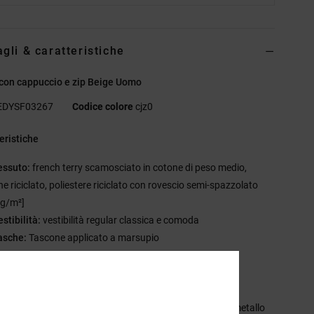
agli & caratteristiche
con cappuccio e zip Beige Uomo
EDYSF03267
Codice colore
cjz0
eristiche
essuto:
french terry scamosciato in cotone di peso medio,
e riciclato, poliestere riciclato con rovescio semi-spazzolato
 g/m²]
estibilità:
vestibilità regular classica e comoda
asche:
Tascone applicato a marsupio
tampe a scarico sul petto sinistro e sulla schiena
astratura spigata sul retro del collo
p a spirale in nylon aperta
cchielli metallici e coulisse piatte con punte marcate in metallo