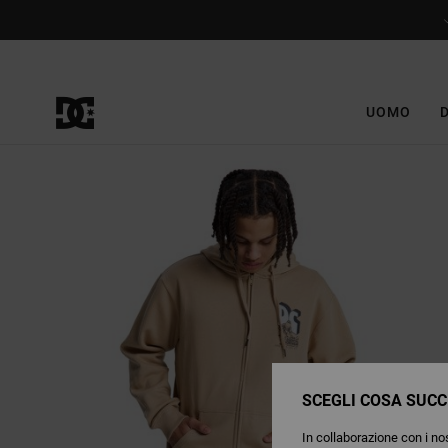
Salta
alle
informazioni
sul
prodotto
UOMO
SCEGLI COSA SUCC
In collaborazione con i nos