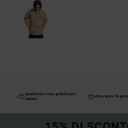
Spedizione e reso gratuiti per i
Reso entro 30 giorn
membri
15% DI SCONT