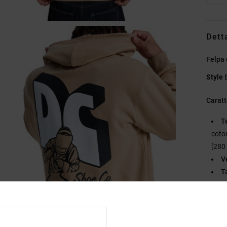
Dett
Felpa 
Style
Caratt
T
coton
[280
V
T
S
N
Zi
O