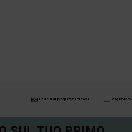
i
Unisciti al programma fedeltà
Pagamento 
O SUL TUO PRIMO