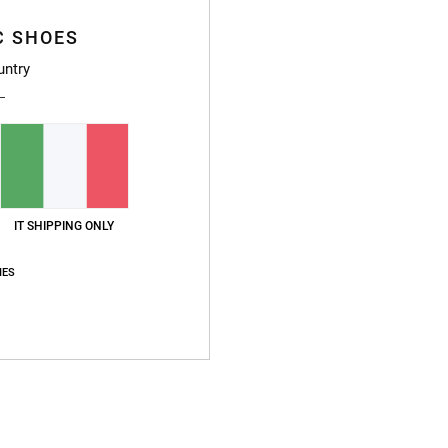
C SHOES
Compo
20% po
untry
Sped
IT SHIPPING ONLY
IES