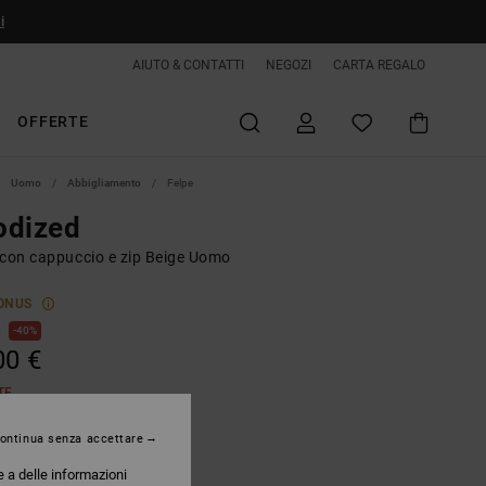
i
AIUTO & CONTATTI
NEGOZI
CARTA REGALO
OFFERTE
Uomo
Abbigliamento
Felpe
odized
 con cappuccio e zip Beige Uomo
ONUS
€
40%
00 €
TE
ontinua senza accettare
Incense
e a delle informazioni