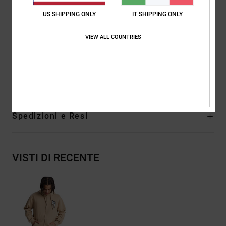
Nastratura spigata sul retro del collo
US SHIPPING ONLY
IT SHIPPING ONLY
Zip a spirale in nylon aperta
Occhielli metallici e coulisse piatte con punte marcate in
VIEW ALL COUNTRIES
metallo
Composizione
[Tessuto principale] 55% cotone, 25% cotone
riciclato, 20% poliestere riciclato
Spedizioni e Resi
VISTI DI RECENTE