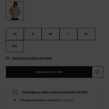
Borse e
risposte
zaini
alle
domande
più
Cinture e
frequenti e
portamonete
accedi al
nostro
XS
S
M
L
XL
modulo di
contatto.
XXL
Consulta
le FAQ
Consulta la guida alle taglie
Aggiungi al carrello
Consegna a casa o presso un punto di ritiro
Consegna prevista a partire da
12 agosto