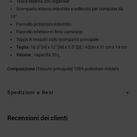
Tasca esterna con organiser
Scomparto interno imbottito e sollevato per computer da
15"
Pannello posteriore imbottito
Pannello inferiore in finto camoscio
Toppa in tessuto sullo scomparto principale
Taglia:
16.5" [H] x 12" [W] x 5.5" [D] / 42cm x 31 cm x 14 cm
Volume :
capacità 20 L
Composizione
[Tessuto principale] 100% poliestere riciclato
Spedizioni e Resi
Recensioni dei clienti