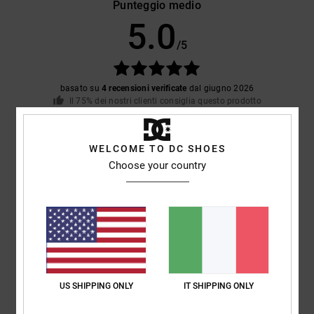
Punteggio medio
5.0
/5
basato su
4 recensioni verificate
dal giugno 2026
Il 75% dei nostri clienti consiglia questo prodotto
Comfort
Rapporto qualità-prezzo
WELCOME TO DC SHOES
5.0
5.0
Choose your country
Taglia
Materiale
5.0
Troppo piccolo
Troppo grande
Colore
5.0
US SHIPPING ONLY
IT SHIPPING ONLY