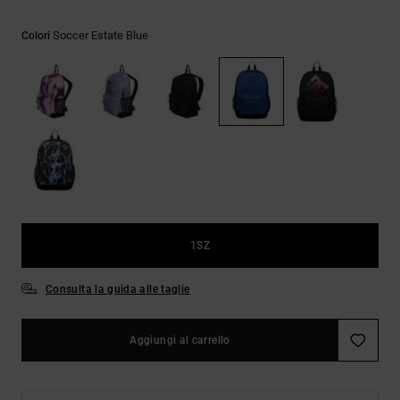
Borse e
risposte
zaini
alle
Soccer Estate Blue
Colori
domande
più
Cinture e
frequenti e
portamonete
accedi al
nostro
modulo di
contatto.
Consulta
le FAQ
1SZ
Consulta la guida alle taglie
Aggiungi al carrello