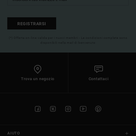
REGISTRARSI
(*) Offerta on-line valida per i nuovi membri - Le condizioni complete sono
disponibili nella mail di benvenuto
Trova un negozio
Contattaci
AIUTO