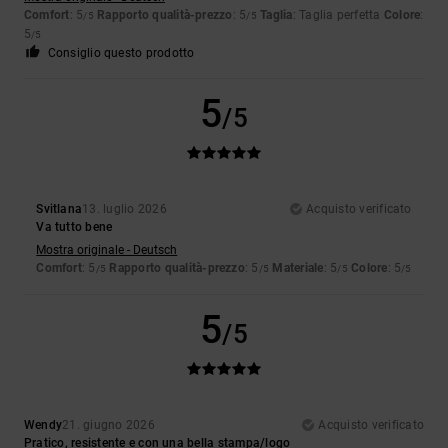
Comfort
: 5
Rapporto qualità-prezzo
: 5
Taglia
: Taglia perfetta
Colore
:
/5
/5
5
/5
Consiglio questo prodotto
5
/5
Svitlana
13. luglio 2026
Acquisto verificato
Va tutto bene
Mostra originale - Deutsch
Comfort
: 5
Rapporto qualità-prezzo
: 5
Materiale
: 5
Colore
: 5
/5
/5
/5
/5
5
/5
Wendy
21. giugno 2026
Acquisto verificato
Pratico, resistente e con una bella stampa/logo