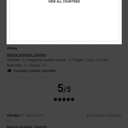
VIEW ALL COUNTRIES
5
/5
Lynne
1. agosto 2026
Acquisto verificato
Ne è valsa davvero la pena e, cosa ancora più importante, la qualità è
ottima
Mostra originale - English
Comfort
: 5
Rapporto qualità-prezzo
: 5
Taglia
: Taglia perfetta
/5
/5
Materiale
: 5
Colore
: 5
/5
/5
Consiglio questo prodotto
5
/5
Claudia
28. luglio 2026
Acquisto verificato
...
Mostra originale - Deutsch