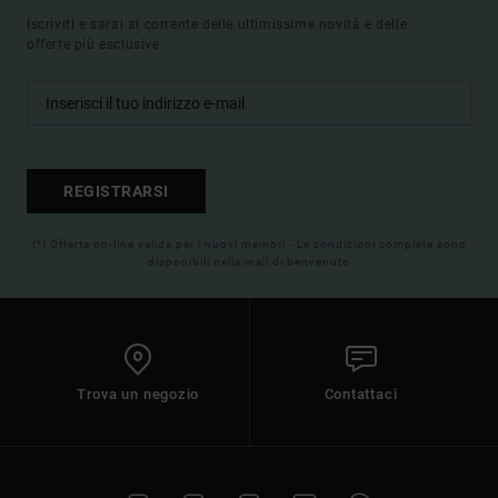
Iscriviti e sarai al corrente delle ultimissime novità e delle
offerte più esclusive.
REGISTRARSI
(*) Offerta on-line valida per i nuovi membri - Le condizioni complete sono
disponibili nella mail di benvenuto
Trova un negozio
Contattaci