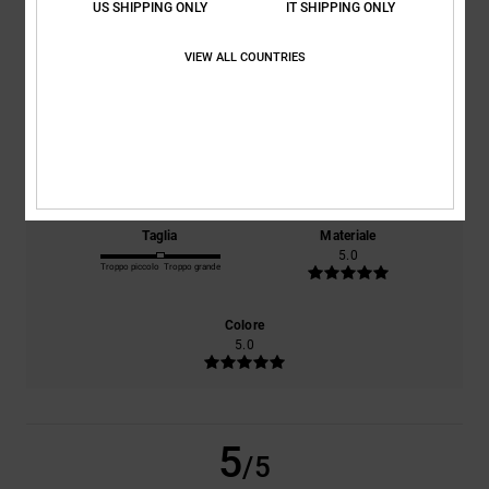
/5
US SHIPPING ONLY
IT SHIPPING ONLY
VIEW ALL COUNTRIES
basato su
1 recensioni verificate
dal giugno 2026
Il 100% dei nostri clienti consiglia questo prodotto
Comfort
Rapporto qualità-prezzo
5.0
5.0
Taglia
Materiale
5.0
Troppo piccolo
Troppo grande
Colore
5.0
5
/5