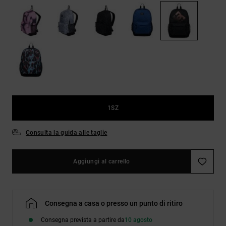
Borse e
risposte
zaini
alle
domande
più
Cinture e
frequenti e
portamonete
accedi al
nostro
modulo di
contatto.
Consulta
le FAQ
1SZ
Consulta la guida alle taglie
Aggiungi al carrello
Consegna a casa o presso un punto di ritiro
Consegna prevista a partire da
10 agosto