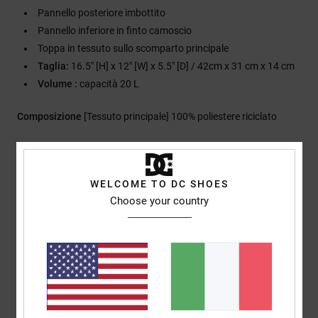
Pannello posteriore imbottito
Pannello inferiore in finto camoscio
Toppa in tessuto sullo scomparto principale
Taglia:
16.5" [H] x 12" [W] x 5.5" [D] / 42cm x 31 cm x 14 cm
Volume :
capacità 20 L
Composizione
[Tessuto principale] 100% poliestere riciclato
Spedizioni e Resi
WELCOME TO DC SHOES
Choose your country
Recensioni dei clienti
Punteggio medio
5.0