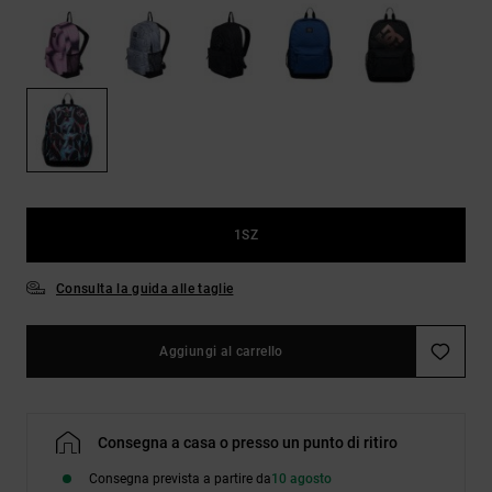
Borse e
risposte
zaini
alle
domande
più
Cinture e
frequenti e
portamonete
accedi al
nostro
modulo di
contatto.
Consulta
le FAQ
1SZ
Consulta la guida alle taglie
Aggiungi al carrello
Consegna a casa o presso un punto di ritiro
Consegna prevista a partire da
10 agosto