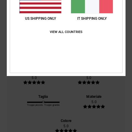
Punteggio medio
US SHIPPING ONLY
IT SHIPPING ONLY
5.0
VIEW ALL COUNTRIES
/5
basato su
1 recensioni verificate
dal giugno 2026
Il 100% dei nostri clienti consiglia questo prodotto
Comfort
Rapporto qualità-prezzo
5.0
5.0
Taglia
Materiale
5.0
Troppo piccolo
Troppo grande
Colore
5.0