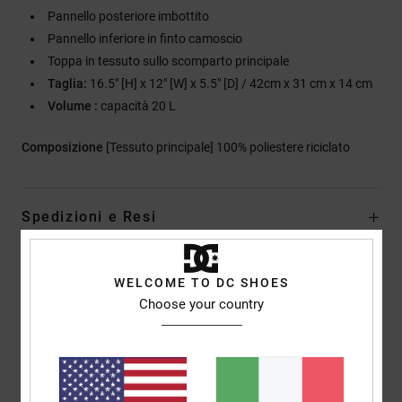
Pannello posteriore imbottito
Pannello inferiore in finto camoscio
Toppa in tessuto sullo scomparto principale
Taglia:
16.5" [H] x 12" [W] x 5.5" [D] / 42cm x 31 cm x 14 cm
Volume :
capacità 20 L
Composizione
[Tessuto principale] 100% poliestere riciclato
Spedizioni e Resi
WELCOME TO DC SHOES
Liquid Fuego Collezione
Choose your country
Recensioni dei clienti