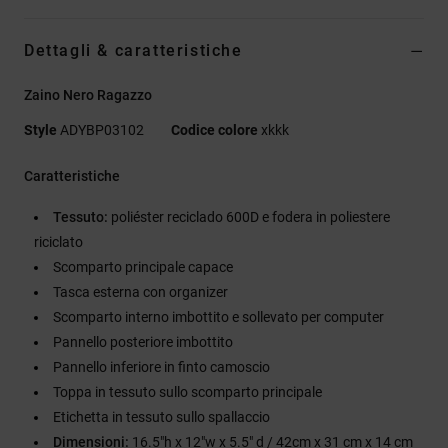
Dettagli & caratteristiche
Zaino Nero Ragazzo
Style
ADYBP03102
Codice colore
xkkk
Caratteristiche
Tessuto:
poliéster reciclado 600D e fodera in poliestere
riciclato
Scomparto principale capace
Tasca esterna con organizer
Scomparto interno imbottito e sollevato per computer
Pannello posteriore imbottito
Pannello inferiore in finto camoscio
Toppa in tessuto sullo scomparto principale
Etichetta in tessuto sullo spallaccio
Dimensioni:
16.5"h x 12"w x 5.5" d / 42cm x 31 cm x 14 cm