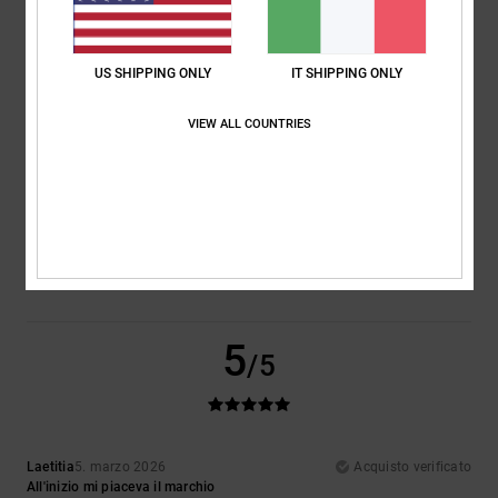
Comfort
Rapporto qualità-prezzo
5.0
5.0
US SHIPPING ONLY
IT SHIPPING ONLY
VIEW ALL COUNTRIES
Taglia
Materiale
5.0
Troppo piccolo
Troppo grande
Colore
5.0
5
/5
Laetitia
5. marzo 2026
Acquisto verificato
All'inizio mi piaceva il marchio