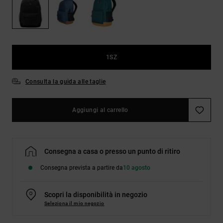
Borse e
risposte
zaini
alle
domande
più
Cinture e
frequenti e
portamonete
accedi al
1SZ
nostro
modulo di
contatto.
Consulta la guida alle taglie
Consulta
le FAQ
Aggiungi al carrello
Consegna a casa o presso un punto di ritiro
Consegna prevista a partire da
10 agosto
Scopri la disponibilità in negozio
Seleziona il mio negozio