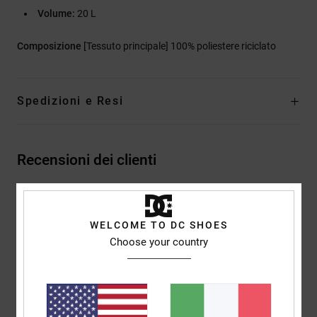
Volume:
20 L
Composizione
[Tessuto principale] 100% poliestere riciclato
Spedizioni e Resi
Recensioni dei clienti
Punteggio medio
WELCOME TO DC SHOES
5.0
Choose your country
/5
basato su
2 recensioni verificate
dal marzo 2026
Il 50% dei nostri clienti consiglia questo prodotto