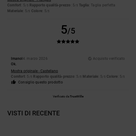
Comfort
: 5
Rapporto qualità-prezzo
: 5
Taglia
: Taglia perfetta
/5
/5
Materiale
: 5
Colore
: 5
/5
/5
5
/5
Imanol
4. marzo 2026
Acquisto verificato
Ok.
Mostra originale - Castellano
Comfort
: 5
Rapporto qualità-prezzo
: 5
Materiale
: 5
Colore
: 5
/5
/5
/5
/5
Consiglio questo prodotto
Verificato da
TrustVille
VISTI DI RECENTE