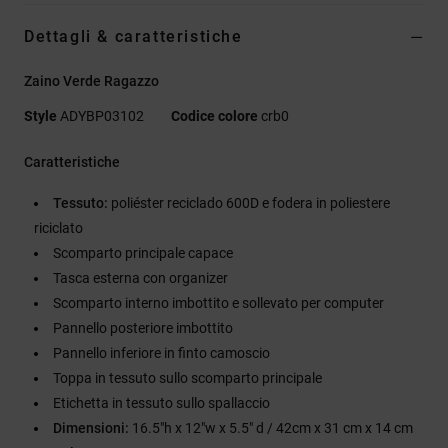
Dettagli & caratteristiche
Zaino Verde Ragazzo
Style
ADYBP03102
Codice colore
crb0
Caratteristiche
Tessuto:
poliéster reciclado 600D e fodera in poliestere
riciclato
Scomparto principale capace
Tasca esterna con organizer
Scomparto interno imbottito e sollevato per computer
Pannello posteriore imbottito
Pannello inferiore in finto camoscio
Toppa in tessuto sullo scomparto principale
Etichetta in tessuto sullo spallaccio
Dimensioni:
16.5"h x 12"w x 5.5" d / 42cm x 31 cm x 14 cm