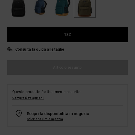
Borse e
risposte
zaini
alle
domande
più
Cinture e
frequenti e
portamonete
accedi al
1SZ
nostro
modulo di
contatto.
Consulta la guida alle taglie
Consulta
le FAQ
Articolo esaurito
Questo prodotto è attualmente esaurito.
Compra altre opzioni
Scopri la disponibilità in negozio
Seleziona il mio negozio