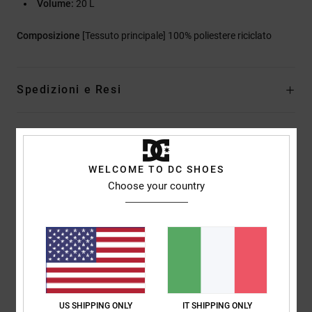
Volume:
20 L
Composizione
[Tessuto principale] 100% poliestere riciclato
Spedizioni e Resi
Recensioni dei clienti
WELCOME TO DC SHOES
Choose your country
Punteggio medio
5.0
/5
basato su
2 recensioni verificate
dal marzo 2026
Il 50% dei nostri clienti consiglia questo prodotto
US SHIPPING ONLY
IT SHIPPING ONLY