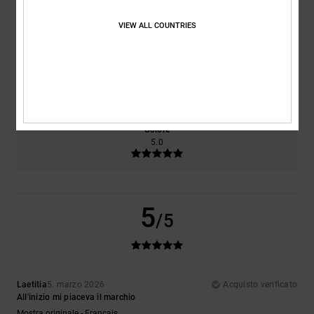
Comfort
Rapporto qualità-prezzo
VIEW ALL COUNTRIES
5.0
5.0
Taglia
Materiale
5.0
Troppo piccolo
Troppo grande
Colore
5.0
5
/5
Laetitia
5. marzo 2026
Acquisto verificato
All'inizio mi piaceva il marchio
Mostra originale - Français