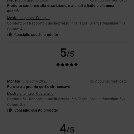
Frédéric
30. giugno 2026
Acquisto verificato
Prodotto conforme alla descrizione, materiali e finiture di buona
qualità.
Mostra originale - Français
Comfort
: 5
Rapporto qualità-prezzo
: 4
Taglia
: Grande
Materiale
: 4
/5
/5
/5
Colore
: 4
/5
Consiglio questo prodotto
5
/5
Montse
15. giugno 2026
Acquisto verificato
Perché era proprio quello che cercavo
Mostra originale - Castellano
Comfort
: 5
Rapporto qualità-prezzo
: 5
Taglia
: Grande
Materiale
: 5
/5
/5
/5
Colore
: 5
/5
Consiglio questo prodotto
4
/5