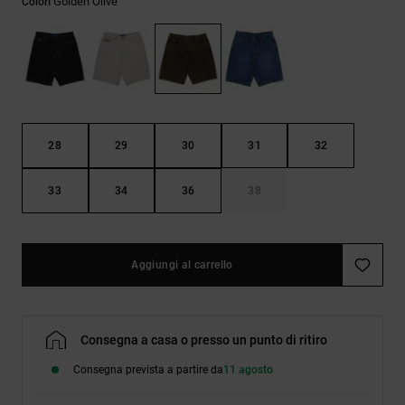
Golden Olive
Colori
Borse e
risposte
zaini
alle
domande
più
Cinture e
frequenti e
portamonete
accedi al
nostro
modulo di
contatto.
28
29
30
31
32
Consulta
33
34
36
38
le FAQ
Aggiungi al carrello
Consegna a casa o presso un punto di ritiro
Consegna prevista a partire da
11 agosto