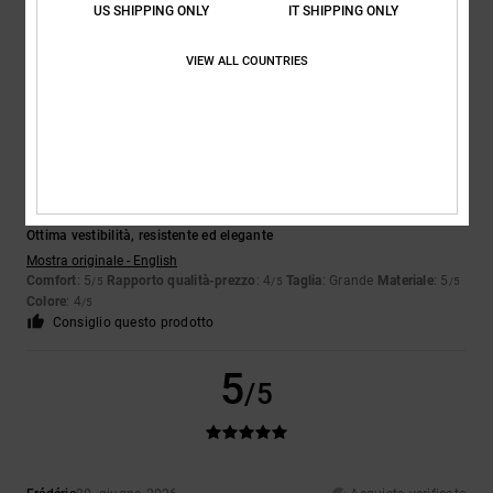
Comfort
: 5
Rapporto qualità-prezzo
: 5
Taglia
: Taglia perfetta
/5
/5
US SHIPPING ONLY
IT SHIPPING ONLY
Materiale
: 5
Colore
: 5
/5
/5
Consiglio questo prodotto
VIEW ALL COUNTRIES
5
/5
Colin
4. luglio 2026
Acquisto verificato
Ottima vestibilità, resistente ed elegante
Mostra originale - English
Comfort
: 5
Rapporto qualità-prezzo
: 4
Taglia
: Grande
Materiale
: 5
/5
/5
/5
Colore
: 4
/5
Consiglio questo prodotto
5
/5