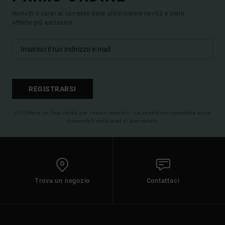
Iscriviti e sarai al corrente delle ultimissime novità e delle
offerte più esclusive.
REGISTRARSI
(*) Offerta on-line valida per i nuovi membri - Le condizioni complete sono
disponibili nella mail di benvenuto
Trova un negozio
Contattaci