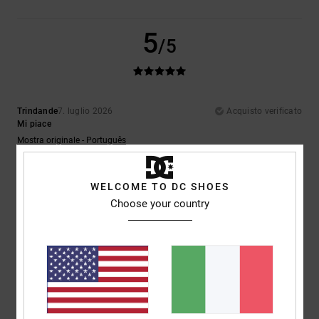
5
/5
Trindande
7. luglio 2026
Acquisto verificato
Mi piace
Mostra originale - Português
Comfort
: 5
Rapporto qualità-prezzo
: 3
Taglia
: Taglia perfetta
/5
/5
Materiale
: 5
Colore
: 5
/5
/5
WELCOME TO DC SHOES
5
Choose your country
/5
Arnaud
6. luglio 2026
Acquisto verificato
Qualità e taglio
Mostra originale - Français