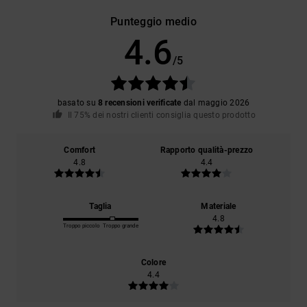
Punteggio medio
4.6
/5
basato su
8 recensioni verificate
dal maggio 2026
Il 75% dei nostri clienti consiglia questo prodotto
Comfort
Rapporto qualità-prezzo
4.8
4.4
Taglia
Materiale
4.8
Troppo piccolo
Troppo grande
Colore
4.4