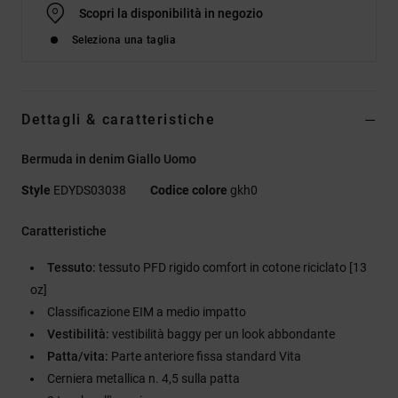
Scopri la disponibilità in negozio
Seleziona una taglia
Dettagli & caratteristiche
Bermuda in denim Giallo Uomo
Style
EDYDS03038
Codice colore
gkh0
Caratteristiche
Tessuto:
tessuto PFD rigido comfort in cotone riciclato [13
oz]
Classificazione EIM a medio impatto
Vestibilità:
vestibilità baggy per un look abbondante
Patta/vita:
Parte anteriore fissa standard Vita
Cerniera metallica n. 4,5 sulla patta