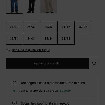
Borse e
risposte
zaini
alle
domande
più
Cinture e
frequenti e
portamonete
accedi al
28/32
29/32
30/32
31/32
32/32
nostro
modulo di
contatto.
33/34
34/34
36/34
38/34
Consulta
le FAQ
Consulta la guida alle taglie
Aggiungi al carrello
Consegna a casa o presso un punto di ritiro
Consegna prevista a partire da
12 agosto
Scopri la disponibilità in negozio