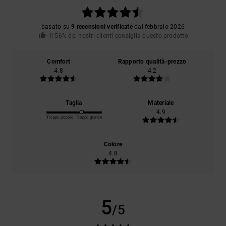
basato su
9 recensioni verificate
dal febbraio 2026
Il 56% dei nostri clienti consiglia questo prodotto
Comfort
Rapporto qualità-prezzo
4.8
4.2
Taglia
Materiale
4.9
Troppo piccolo
Troppo grande
Colore
4.8
5
/5