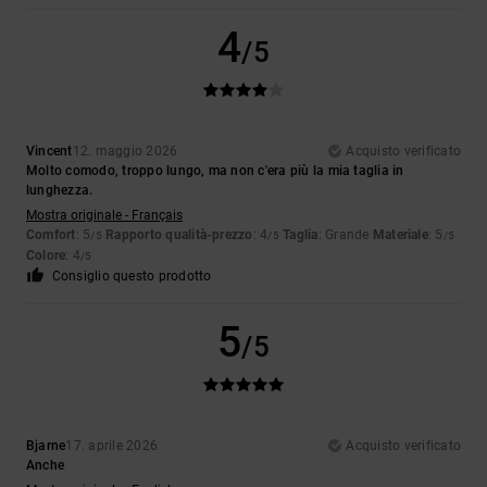
4
/5
Vincent
12. maggio 2026
Acquisto verificato
Molto comodo, troppo lungo, ma non c'era più la mia taglia in
lunghezza.
Mostra originale - Français
Comfort
: 5
Rapporto qualità-prezzo
: 4
Taglia
: Grande
Materiale
: 5
/5
/5
/5
Colore
: 4
/5
Consiglio questo prodotto
5
/5
Bjarne
17. aprile 2026
Acquisto verificato
Anche