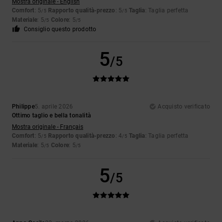
Mostra originale - English
Comfort
: 5
Rapporto qualità-prezzo
: 5
Taglia
: Taglia perfetta
/5
/5
Materiale
: 5
Colore
: 5
/5
/5
Consiglio questo prodotto
5
/5
Philippe
5. aprile 2026
Acquisto verificato
Ottimo taglio e bella tonalità
Mostra originale - Français
Comfort
: 5
Rapporto qualità-prezzo
: 4
Taglia
: Taglia perfetta
/5
/5
Materiale
: 5
Colore
: 5
/5
/5
5
/5