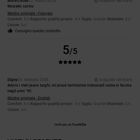
Anne-Cecile
23. marzo 2026
Acquisto verificato
Modello carino
Mostra originale - Français
Comfort
: 5
Rapporto qualità-prezzo
: 4
Taglia
: Grande
Materiale
: 5
/5
/5
/5
Colore
: 5
/5
Consiglio questo prodotto
5
/5
Digby
20. febbraio 2026
Acquisto verificato
Adoro i miei jeans larghi, mi piace tantissimo indossarli come si faceva
negli anni ’90.
Mostra originale - English
Comfort
: 5
Rapporto qualità-prezzo
: 5
Taglia
: Grande
Materiale
: 5
/5
/5
/5
Colore
: 5
/5
Verificato da
TrustVille