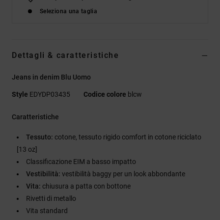
Seleziona una taglia
Dettagli & caratteristiche
Jeans in denim Blu Uomo
Style
EDYDP03435
Codice colore
blcw
Caratteristiche
Tessuto:
cotone, tessuto rigido comfort in cotone riciclato
[13 oz]
Classificazione EIM a basso impatto
Vestibilità:
vestibilità baggy per un look abbondante
Vita:
chiusura a patta con bottone
Rivetti di metallo
Vita standard