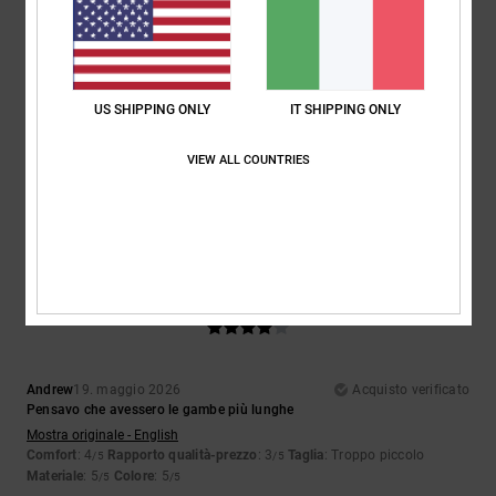
5
/5
US SHIPPING ONLY
IT SHIPPING ONLY
Marta
1. luglio 2026
Acquisto verificato
Ottimo rapporto qualità-prezzo
Mostra originale - Castellano
VIEW ALL COUNTRIES
Comfort
: 5
Rapporto qualità-prezzo
: 5
Taglia
: Troppo grande
/5
/5
Materiale
: 5
Colore
: 5
/5
/5
Consiglio questo prodotto
4
/5
Andrew
19. maggio 2026
Acquisto verificato
Pensavo che avessero le gambe più lunghe
Mostra originale - English
Comfort
: 4
Rapporto qualità-prezzo
: 3
Taglia
: Troppo piccolo
/5
/5
Materiale
: 5
Colore
: 5
/5
/5