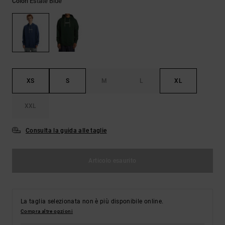
Estate Blue
Colori
Borse e
risposte
zaini
alle
domande
più
Cinture e
frequenti e
portamonete
accedi al
nostro
modulo di
contatto.
XS
S
M
L
XL
Consulta
XXL
le FAQ
Consulta la guida alle taglie
Articolo esaurito
La taglia selezionata non è più disponibile online.
Compra altre opzioni