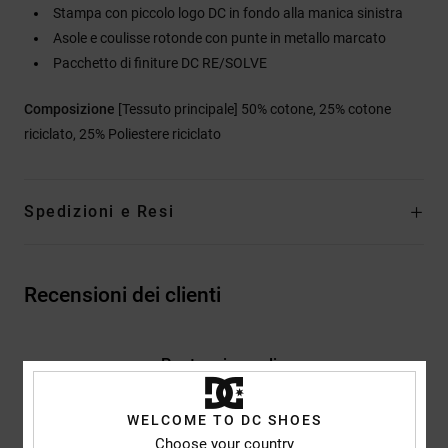
Stampa con piccolo logo DC in fondo alla manica sinistra
Asole e coulisse rotonde con punte in metallo marcato
Pacchetto di finiture DC RE/SOLVE
Composizione
[Tessuto principale] 50% cotone, 25% cotone
riciclato, 25% Poliestere riciclato
Spedizioni e Resi
Recensioni dei clienti
Punteggio medio
4.0
/5
WELCOME TO DC SHOES
Choose your country