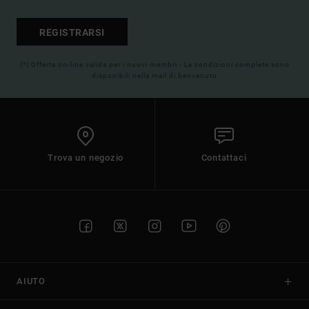
REGISTRARSI
(*) Offerta on-line valida per i nuovi membri - Le condizioni complete sono
disponibili nella mail di benvenuto
Trova un negozio
Contattaci
AIUTO