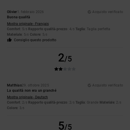
Olivier
1. febbraio 2026
Acquisto verificato
Buona qualità
Mostra originale - Français
Comfort
: 5
Rapporto qualità-prezzo
: 4
Taglia
: Taglia perfetta
/5
/5
Materiale
: 5
Colore
: 5
/5
/5
Consiglio questo prodotto
2
/5
Matthias
29. ottobre 2025
Acquisto verificato
La qualità non era un granché
Mostra originale - Deutsch
Comfort
: 2
Rapporto qualità-prezzo
: 2
Taglia
: Grande
Materiale
: 2
/5
/5
/5
Colore
: 3
/5
5
/5