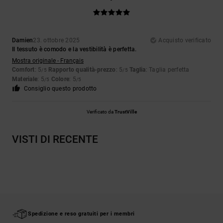
Damien
23. ottobre 2025
Acquisto verificato
Il tessuto è comodo e la vestibilità è perfetta.
Mostra originale - Français
Comfort
: 5
Rapporto qualità-prezzo
: 5
Taglia
: Taglia perfetta
/5
/5
Materiale
: 5
Colore
: 5
/5
/5
Consiglio questo prodotto
Verificato da
TrustVille
VISTI DI RECENTE
Spedizione e reso gratuiti per i membri