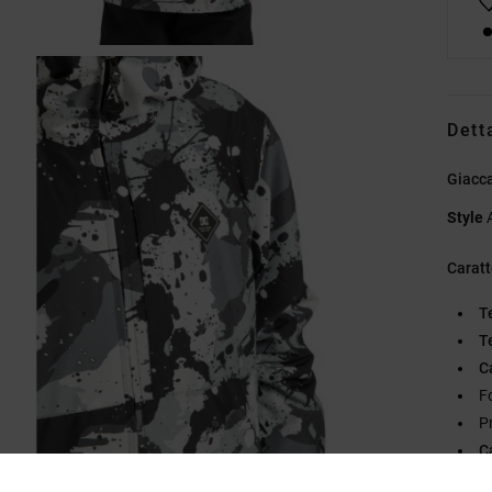
Dett
Giacca
Style
Caratt
T
T
C
F
Pr
C
C