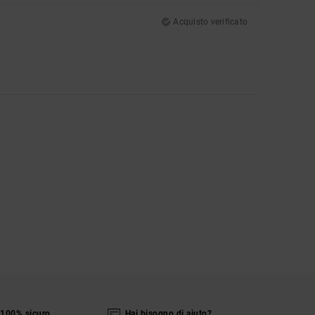
Acquisto verificato
100% sicuro
Hai bisogno di aiuto?