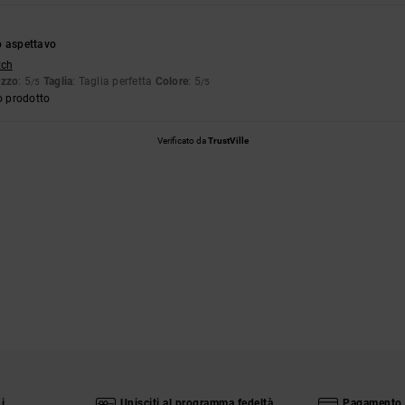
o aspettavo
tch
ezzo
: 5
Taglia
: Taglia perfetta
Colore
: 5
/5
/5
o prodotto
Verificato da
TrustVille
i
Unisciti al programma fedeltà
Pagamento 