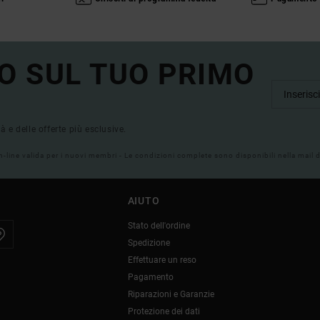
O SUL TUO PRIMO
tà e delle offerte più esclusive.
on-line valida per i nuovi membri - Le condizioni complete sono disponibili nella mail
AIUTO
Stato dell'ordine
Spedizione
Effettuare un reso
Pagamento
Riparazioni e Garanzie
Protezione dei dati