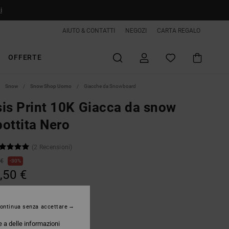
i
AIUTO & CONTATTI
NEGOZI
CARTA REGALO
OFFERTE
Snow
Snow Shop Uomo
Giacche da Snowboard
is Print 10K Giacca da snow
ottita Nero
(2 Recensioni)
 €
30%
,50 €
TE
ontinua senza accettare
Splat Camo
e a delle informazioni