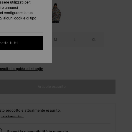
ssere utilizzati per:
nire annunci
oi configurare la tua
, alcuni cookie di tipo
S
XS
S
M
L
XL
etta tutti
L
nsulta la guida alle taglie
Articolo esaurito
to prodotto è attualmente esaurito.
ra altre opzioni
Scopri la disponibilità in negozio