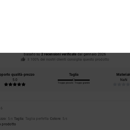
Punteggio medio
5.0
/5
basato su
2 recensioni verificate
dal gennaio 2026
Il 100% dei nostri clienti consiglia questo prodotto
pporto qualità-prezzo
Taglia
Material
5.0
NaN
Troppo piccolo
Troppo grande
26
ezzo
: 5
Taglia
: Taglia perfetta
Colore
: 5
/5
/5
o prodotto