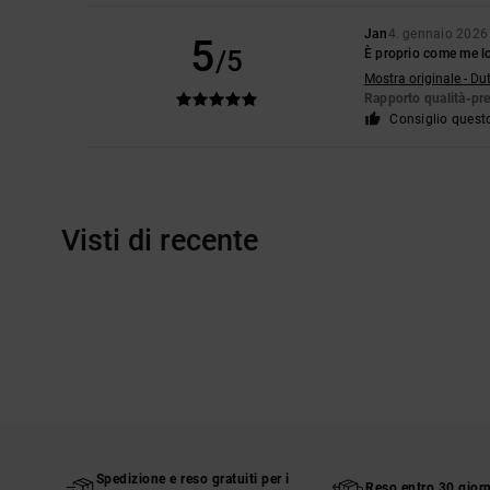
Jan
4. gennaio 2026
5
/5
È proprio come me l
Mostra originale - Du
Rapporto qualità-pr
Consiglio quest
Visti di recente
Spedizione e reso gratuiti per i
Reso entro 30 giorn