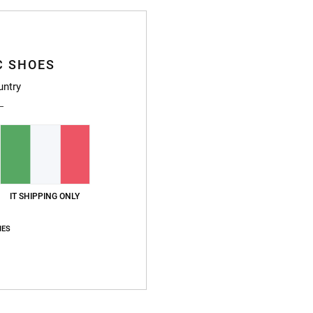
C
Gh
S
S
C SHOES
P
untry
T
T
T
C
Compo
IT SHIPPING ONLY
IES
Sped