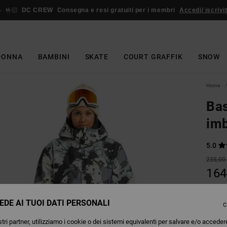
🤟🏻
DC CREW
Consegna e resi gratuiti per i membri
Accedi/ iscrivit
DONNA
BAMBINI
SKATE
COURT GRAFFIK
SNOW
Home
Bas
imb
5.0
235,00
164
OFFER
EDE AI TUOI DATI PERSONALI
C
Colori
tri partner, utilizziamo i cookie o dei sistemi equivalenti per salvare e/o acceder