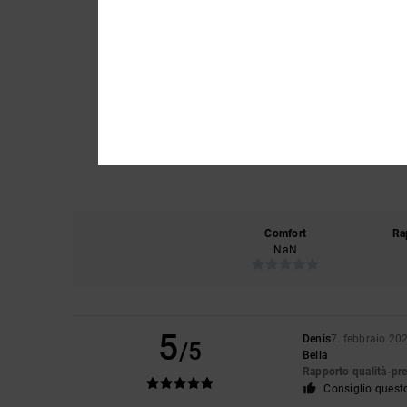
Comfort
Ra
NaN
5
Denis
7. febbraio 20
/5
Bella
Rapporto qualità-pr
Consiglio quest