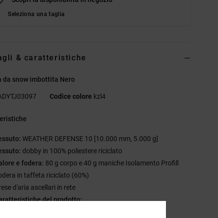
Seleziona una taglia
agli & caratteristiche
 da snow imbottita Nero
ADYTJ03097
Codice colore
kzl4
eristiche
essuto:
WEATHER DEFENSE 10 [10.000 mm, 5.000 g]
essuto:
dobby in 100% poliestere riciclato
alore e fodera:
80 g corpo e 40 g maniche Isolamento Profill
odera in taffeta riciclato (60%)
ese d'aria ascellari in rete
aratteristiche del prodotto:
0 DWR