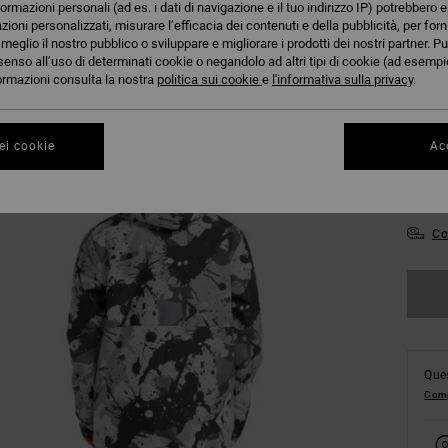
formazioni personali (ad es. i dati di navigazione e il tuo indirizzo IP) potrebbero e
azioni personalizzati, misurare l’efficacia dei contenuti e della pubblicità, per for
eglio il nostro pubblico o sviluppare e migliorare i prodotti dei nostri partner. Pu
senso all’uso di determinati cookie o negandolo ad altri tipi di cookie (ad esempio
nformazioni consulta la nostra
politica sui cookie
e
l'informativa sulla privacy
.
XX
ei cookie
Acc
XX
Co
Ques
Comp