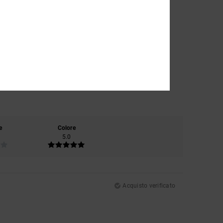
e
Colore
5.0
Acquisto verificato