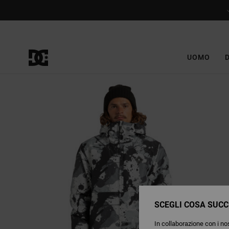
Salta
alle
informazioni
sul
prodotto
UOMO
SCEGLI COSA SUCC
In collaborazione con i nos