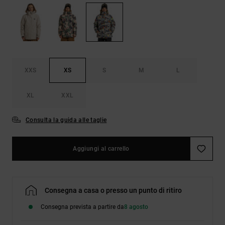
Borse e
risposte
zaini
alle
domande
più
Cinture e
frequenti e
portamonete
accedi al
nostro
XXS
XS
S
M
L
modulo di
contatto.
XL
XXL
Consulta
le FAQ
Consulta la guida alle taglie
Aggiungi al carrello
Consegna a casa o presso un punto di ritiro
Consegna prevista a partire da
8 agosto