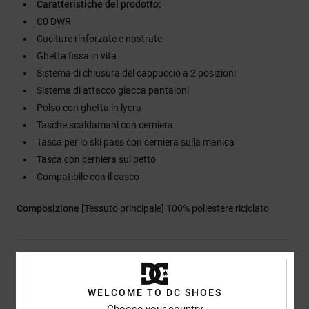
Caratteristiche del prodotto:
C0 DWR
Cuciture rinforzate e nastrate
Ghetta fissa in vita
Sistema di chiusura del cappuccio a 2 posizioni
Sistema di attacco giacca pantaloni
Polso con ghetta in lycra
Tasche scaldamani con cerniera
Tasca per lo ski pass con cerniera sulla manica
Tasca con cerniera sul petto
Compatibile con il casco
Composizione
[Tessuto principale] 100% poliestere riciclato
Spedizioni e Resi
WELCOME TO DC SHOES