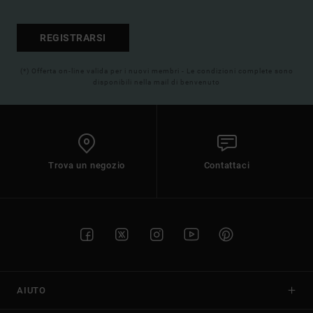
REGISTRARSI
(*) Offerta on-line valida per i nuovi membri - Le condizioni complete sono
disponibili nella mail di benvenuto
Trova un negozio
Contattaci
AIUTO