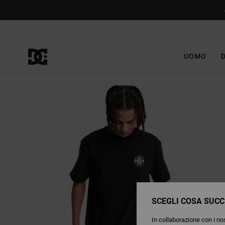
Salta
alle
informazioni
sul
prodotto
UOMO
SCEGLI COSA SUCC
In collaborazione con i nos