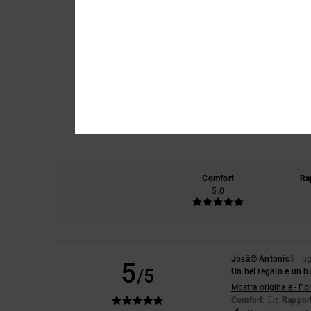
Comfort
Ra
5.0
Josã© Antonio
3. lu
5
/5
Un bel regalo e un 
Mostra originale - Po
Comfort
: 5
Rapport
/5