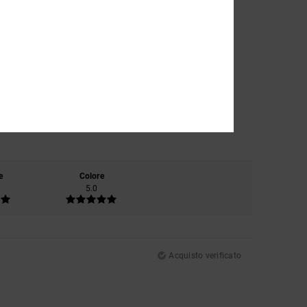
e
Colore
5.0
Acquisto verificato