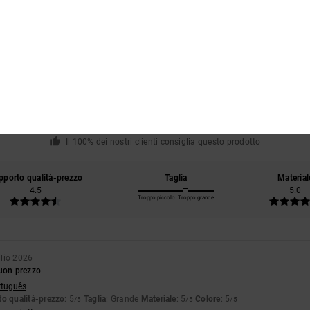
Punteggio medio
5.0
/5
basato su
2 recensioni verificate
dal giugno 2026
Il 100% dei nostri clienti consiglia questo prodotto
pporto qualità-prezzo
Taglia
Material
4.5
5.0
Troppo piccolo
Troppo grande
glio 2026
buon prezzo
rtuguês
o qualità-prezzo
: 5
Taglia
: Grande
Materiale
: 5
Colore
: 5
/5
/5
/5