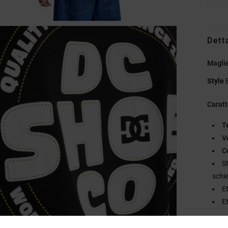
Dett
Magli
Style
Caratt
T
V
C
S
schi
E
E
Compo