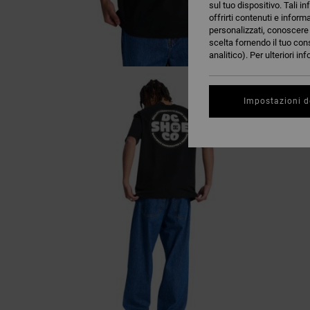
sul tuo dispositivo. Tali in
offrirti contenuti e inform
personalizzati, conoscere m
scelta fornendo il tuo con
analitico). Per ulteriori i
Impostazioni d