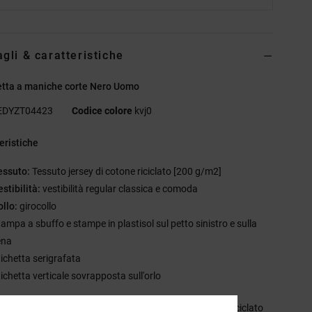
agli & caratteristiche
etta a maniche corte Nero Uomo
EDYZT04423
Codice colore
kvj0
eristiche
essuto:
Tessuto jersey di cotone riciclato [200 g/m2]
estibilità:
vestibilità regular classica e comoda
ollo:
girocollo
tampa a sbuffo e stampe in plastisol sul petto sinistro e sulla
ena
tichetta serigrafata
tichetta verticale sovrapposta sull'orlo
sizione
[Tessuto principale] 75% cotone, 25% cotone riciclato