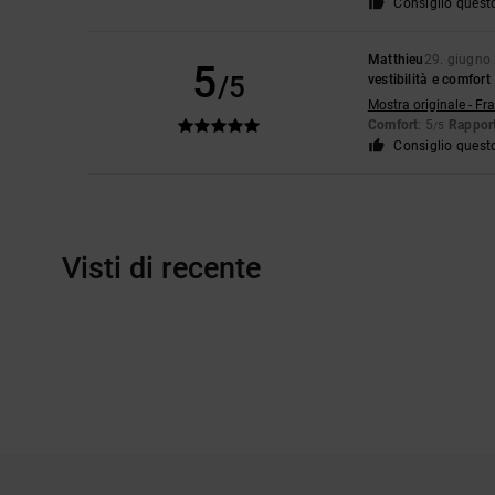
Consiglio quest
Matthieu
29. giugno
5
/5
vestibilità e comfort
Mostra originale - Fr
Comfort
: 5
Rapport
/5
Consiglio quest
Visti di recente