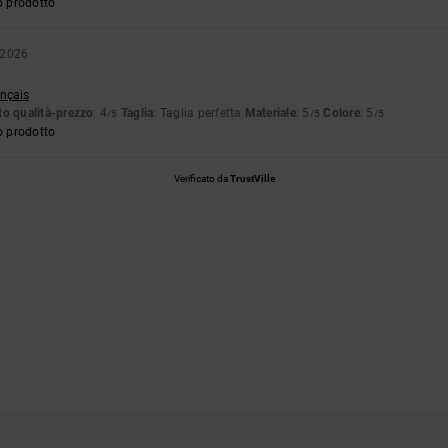
o prodotto
 2026
ançais
o qualità-prezzo
: 4
Taglia
: Taglia perfetta
Materiale
: 5
Colore
: 5
/5
/5
/5
o prodotto
Verificato da
TrustVille