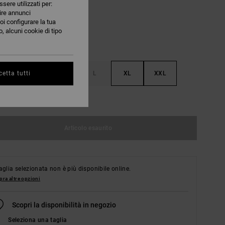
ssere utilizzati per:
nire annunci
oi configurare la tua
, alcuni cookie di tipo
S
M
L
XL
XXL
etta tutti
nsulta la guida alle taglie
Articolo esaurito
aglia selezionata non è più disponibile online.
ra altre opzioni
Scopri la disponibilità in negozio
Seleziona una taglia