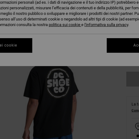
formazioni personali (ad es. i dati di navigazione e il tuo indirizzo IP) potrebbero e
azioni personalizzati, misurare l’efficacia dei contenuti e della pubblicità, per for
eglio il nostro pubblico o sviluppare e migliorare i prodotti dei nostri partner. Pu
senso all’uso di determinati cookie o negandolo ad altri tipi di cookie (ad esempio
nformazioni consulta la nostra
politica sui cookie
e
l'informativa sulla privacy
.
XS
ei cookie
Acc
Co
La t
Comp