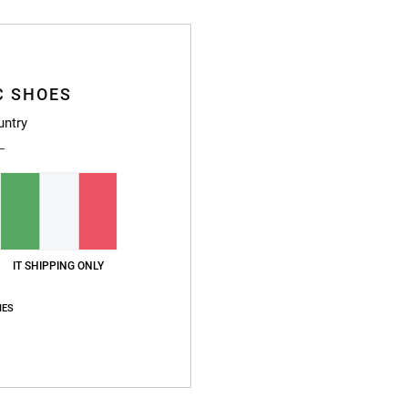
Sped
C SHOES
untry
IT SHIPPING ONLY
IES