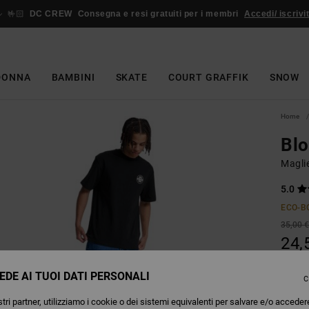
🤟🏻
DC CREW
Consegna e resi gratuiti per i membri
Accedi/ iscrivit
DONNA
BAMBINI
SKATE
COURT GRAFFIK
SNOW
Home
Bl
Magli
5.0
ECO-B
35,00 
24,
OFFER
EDE AI TUOI DATI PERSONALI
C
tri partner, utilizziamo i cookie o dei sistemi equivalenti per salvare e/o acceder
Colori