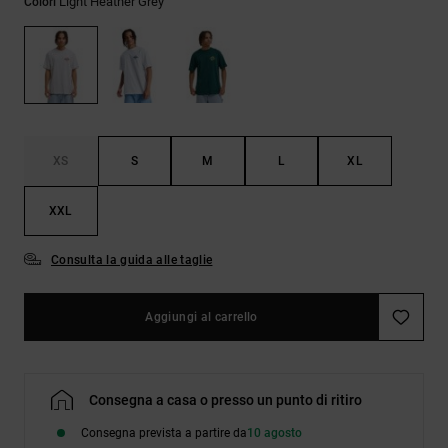
Light Heather Grey
Colori
Borse e
risposte
zaini
alle
domande
più
Cinture e
frequenti e
portamonete
accedi al
nostro
modulo di
contatto.
XS
S
M
L
XL
Consulta
XXL
le FAQ
Consulta la guida alle taglie
Aggiungi al carrello
Consegna a casa o presso un punto di ritiro
Consegna prevista a partire da
10 agosto