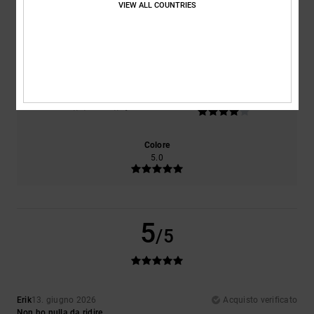
VIEW ALL COUNTRIES
Comfort
Rapporto qualità-prezzo
5.0
4.0
Taglia
Materiale
4.0
Troppo piccolo
Troppo grande
Colore
5.0
5
/5
Erik
13. giugno 2026
Acquisto verificato
Non ho nulla da ridire.