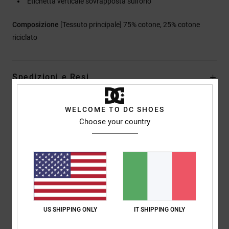
Etichetta verticale sovrapposta sull'orlo
Composizione
[Tessuto principale] 75% cotone, 25% cotone
riciclato
Spedizioni e Resi
WELCOME TO DC SHOES
Recensioni dei clienti
Choose your country
Punteggio medio
5.0
/5
US SHIPPING ONLY
IT SHIPPING ONLY
basato su
1 recensioni verificate
dal giugno 2026
Il 100% dei nostri clienti consiglia questo prodotto