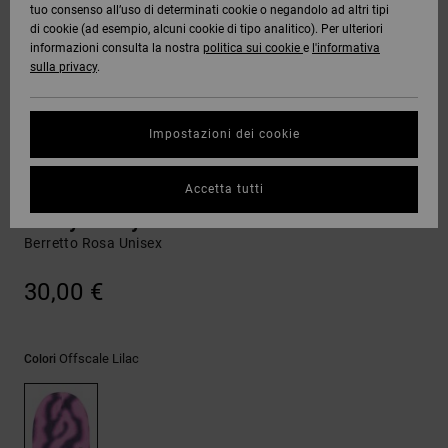
tuo consenso all’uso di determinati cookie o negandolo ad altri tipi
Quiksilver
Tutto
Capispalla
Jeans,
Capispalla
Felpe
Guarda
di cookie (ad esempio, alcuni cookie di tipo analitico). Per ulteriori
Freedom
Stivali da
Pantaloni
Berretti
Tutto
informazioni consulta la nostra
politica sui cookie
e
l'informativa
OFFERTE
Onyx
Snowboard
e Short
sulla privacy
.
Pantaloni
Felpe
Protezione
Accessori
dei dati
AIUTO &
AT-2
Unisex
Guarda
Impostazioni dei cookie
CONTATTI
Shorts
T-shirt
Tutto
Guarda
Guida alle
Liquid
Guarda
Tutto
taglie
Berretti
Accetta tutti
NEGOZI
Fuego
Boardshorts
Camicie e
Tutto
polo
Blurry Skully
Berretto Rosa Unisex
Avvia una
CARTA
Guarda
conversazione
REGALO
Tutto
Pantaloni,
per ottenere
30,00 €
jeans e
la risposta
short
più rapida
WISHLIST
alla tua
domanda.
Offscale Lilac
Colori
Berretti e
Avvia una
Cappelli
conversazione
Trova le