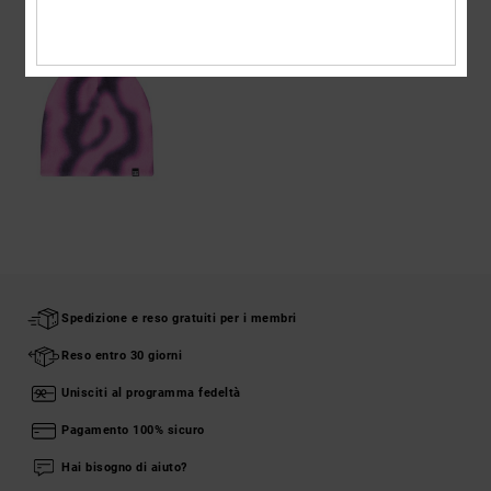
VISTI DI RECENTE
Spedizione e reso gratuiti per i membri
Reso entro 30 giorni
Unisciti al programma fedeltà
Pagamento 100% sicuro
Hai bisogno di aiuto?