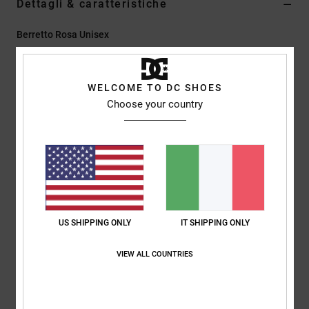
Dettagli & caratteristiche
Berretto Rosa Unisex
Style
EDYHA03215
Codice colore
pha6
WELCOME TO DC SHOES
Caratteristiche
Choose your country
Tessuto:
100% nylon stampato
Lunghezza corta
Etichetta DC tessuta sulla cucitura
Logo DC
Composizione
[Tessuto principale] 100% nylon
US SHIPPING ONLY
IT SHIPPING ONLY
Spedizioni e Resi
VIEW ALL COUNTRIES