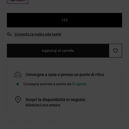
Borse e
risposte
zaini
alle
domande
più
1SZ
Cinture e
frequenti e
portamonete
accedi al
Consulta la guida alle taglie
nostro
modulo di
contatto.
Aggiungi al carrello
Consulta
le FAQ
Consegna a casa o presso un punto di ritiro
Consegna prevista a partire da
10 agosto
Scopri la disponibilità in negozio
Seleziona il mio negozio