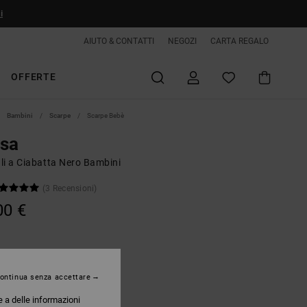
i
AIUTO & CONTATTI
NEGOZI
CARTA REGALO
OFFERTE
Bambini
Scarpe
Scarpe Bebè
lsa
li a Ciabatta Nero Bambini
(3 Recensioni)
00 €
Black/white
ontinua senza accettare
e a delle informazioni