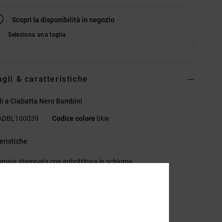
Scopri la disponibilità in negozio
Seleziona una taglia
agli & caratteristiche
i a Ciabatta Nero Bambini
ADBL100039
Codice colore
bkw
eristiche
omaia stampata con imbottitura in schiuma
VA per maggiore comodità e resistenza
sizione
Tomaia: sintetico, Fodera: Tessuto, Suola: EVA