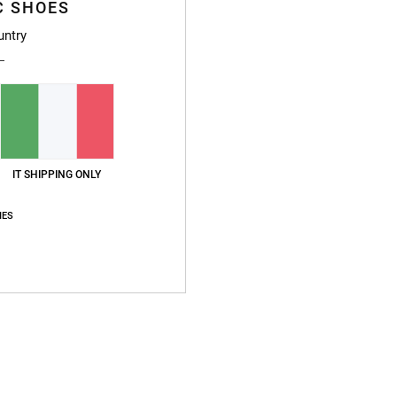
C SHOES
Sped
untry
Punteggio medio
IT SHIPPING ONLY
5.0
IES
/5
basato su
3 recensioni verificate
dal maggio 2026
Il 100% dei nostri clienti consiglia questo prodotto
pporto qualità-prezzo
Taglia
Material
5.0
5.0
Troppo piccolo
Troppo grande