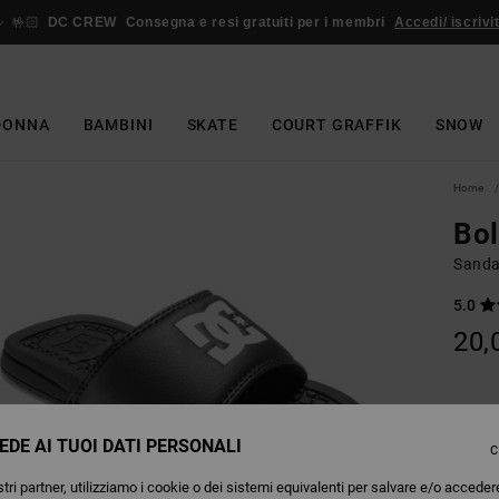
🤟🏻
DC CREW
Consegna e resi gratuiti per i membri
Accedi/ iscrivit
DONNA
BAMBINI
SKATE
COURT GRAFFIK
SNOW
Home
Bo
Sanda
5.0
20,
Colori
EDE AI TUOI DATI PERSONALI
C
tri partner, utilizziamo i cookie o dei sistemi equivalenti per salvare e/o acceder