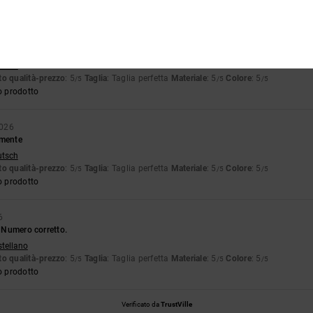
2026
utsch
o qualità-prezzo
: 5
Taglia
: Taglia perfetta
Materiale
: 5
Colore
: 5
/5
/5
/5
o prodotto
2026
amente
utsch
o qualità-prezzo
: 5
Taglia
: Taglia perfetta
Materiale
: 5
Colore
: 5
/5
/5
/5
o prodotto
6
. Numero corretto.
stellano
o qualità-prezzo
: 5
Taglia
: Taglia perfetta
Materiale
: 5
Colore
: 5
/5
/5
/5
o prodotto
Verificato da
TrustVille