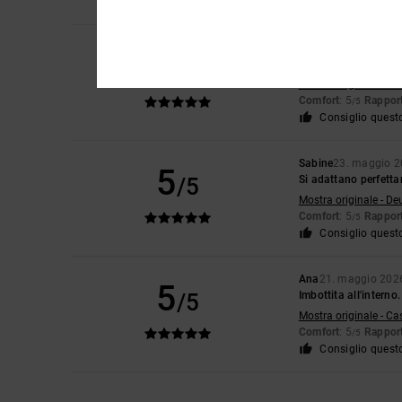
Sabine
23. maggio 
5
/5
Perfetto
Mostra originale - De
Comfort
: 5
Rapport
/5
Consiglio quest
Sabine
23. maggio 
5
/5
Si adattano perfett
Mostra originale - De
Comfort
: 5
Rapport
/5
Consiglio quest
Ana
21. maggio 202
5
/5
Imbottita all'interno
Mostra originale - Ca
Comfort
: 5
Rapport
/5
Consiglio quest