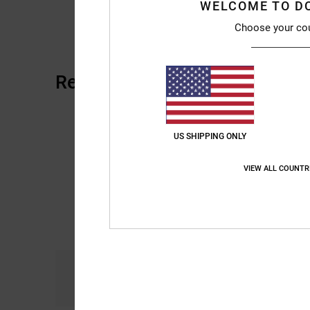
WELCOME TO D
Choose your co
Recensioni dei clienti
US SHIPPING ONLY
VIEW ALL COUNTR
Comfort
Ra
5.0