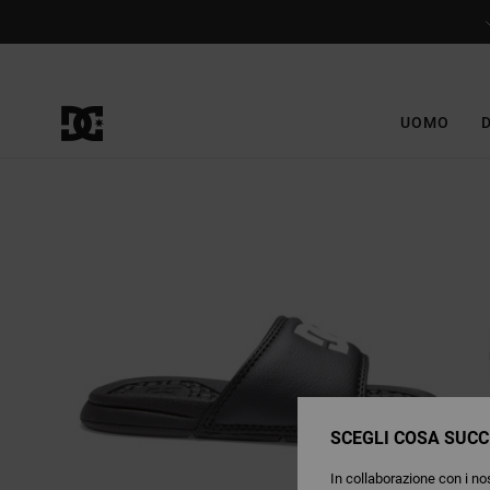
Salta
alle
informazioni
sul
prodotto
UOMO
SCEGLI COSA SUCC
In collaborazione con i nos