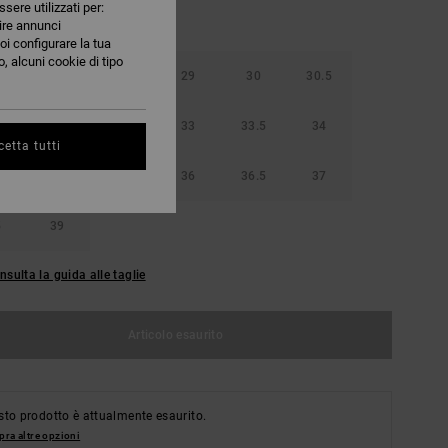
ssere utilizzati per:
nire annunci
oi configurare la tua
, alcuni cookie di tipo
5
28
28.5
29
30
30.5
32
32.5
33
33.5
34
etta tutti
5
35
4.5
36
36.5
37
5
39
nsulta la guida alle taglie
Articolo esaurito
to prodotto è attualmente esaurito.
ra altre opzioni