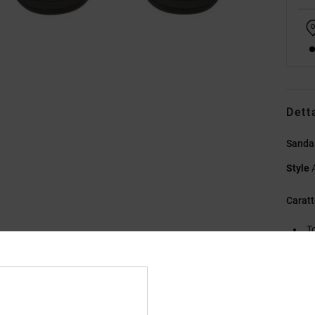
Dett
Sandal
Style
Caratt
T
E
Compo