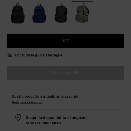
Borse e
risposte
zaini
alle
domande
più
Cinture e
frequenti e
portamonete
accedi al
nostro
1SZ
modulo di
contatto.
Consulta la guida alle taglie
Consulta
le FAQ
Articolo esaurito
Questo prodotto è attualmente esaurito.
Compra altre opzioni
Scopri la disponibilità in negozio
Seleziona il mio negozio