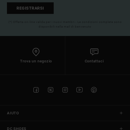
REGISTRARSI
(*) Offerta on-line valida per i nuovi membri - Le condizioni complete sono
disponibili nella mail di benvenuto
Trova un negozio
Contattaci
AIUTO
DC SHOES