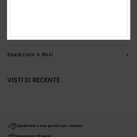
Spalline imbottite regolabili
Dimensioni:
49h x 31w x 17d cm / 19"h x 12" w x 7" d
Volume:
25 L
Composizione
[Tessuto principale] 100% poliestere riciclato
Spedizioni e Resi
VISTI DI RECENTE
Spedizione e reso gratuiti per i membri
Reso entro 30 giorni