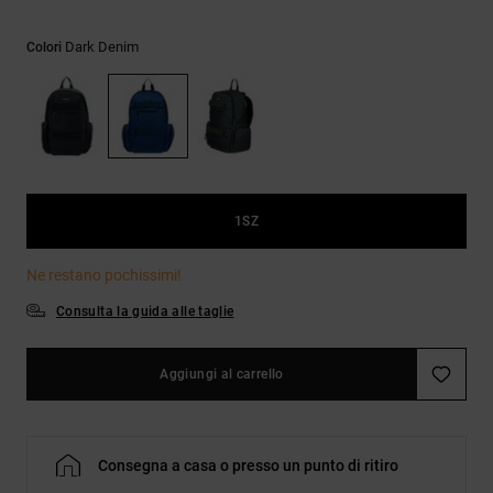
Borse e
risposte
zaini
alle
Dark Denim
Colori
domande
più
Cinture e
frequenti e
portamonete
accedi al
nostro
modulo di
contatto.
Consulta
1SZ
le FAQ
Ne restano pochissimi!
Consulta la guida alle taglie
Aggiungi al carrello
Consegna a casa o presso un punto di ritiro