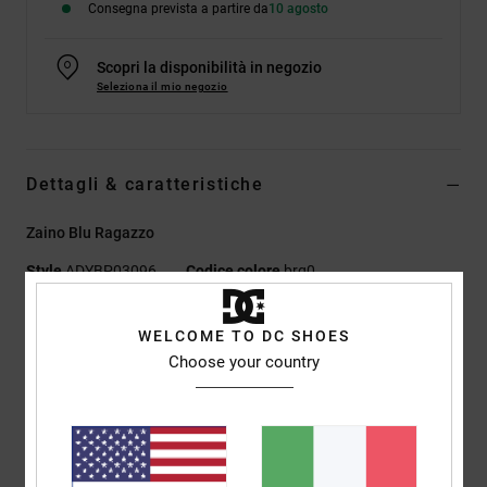
Consegna prevista a partire da
10 agosto
Scopri la disponibilità in negozio
Seleziona il mio negozio
Dettagli & caratteristiche
Zaino Blu Ragazzo
Style
ADYBP03096
Codice colore
brq0
Caratteristiche
WELCOME TO DC SHOES
Choose your country
Tessuto:
poliéster reciclado 600D e fodera in poliestere
riciclato
Zaino da skate con ampio scomparto
Due tasche laterali con cerniera
Tasca esterna