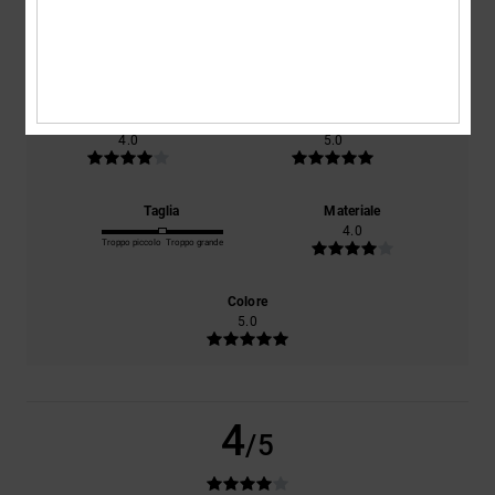
basato su
1 recensioni verificate
dal ottobre 2025
Il 100% dei nostri clienti consiglia questo prodotto
Comfort
Rapporto qualità-prezzo
4.0
5.0
Taglia
Materiale
4.0
Troppo piccolo
Troppo grande
Colore
5.0
4
/5