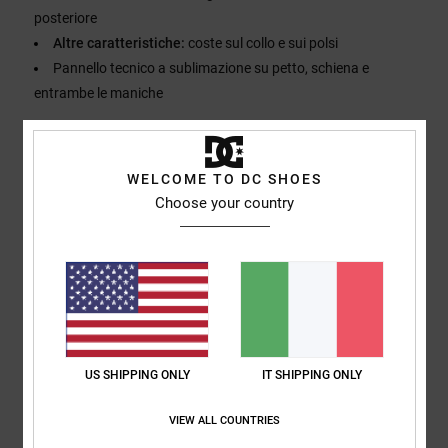
posteriore
Altre caratteristiche:
coste sul collo e sui polsi
Pannello tecnico a sublimazione su petto, schiena e
entrambe le maniche
Composizione
[Tessuto principale] 100% poliestere
WELCOME TO DC SHOES
Choose your country
Spedizioni e Resi
Recensioni dei clienti
Punteggio medio
US SHIPPING ONLY
IT SHIPPING ONLY
4.0
VIEW ALL COUNTRIES
/5