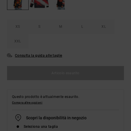
Borse e
risposte
zaini
alle
domande
più
Cinture e
frequenti e
XS
S
M
L
XL
portamonete
accedi al
nostro
XXL
modulo di
contatto.
Consulta la guida alle taglie
Consulta
le FAQ
Articolo esaurito
Questo prodotto è attualmente esaurito.
Compra altre opzioni
Scopri la disponibilità in negozio
Seleziona una taglia