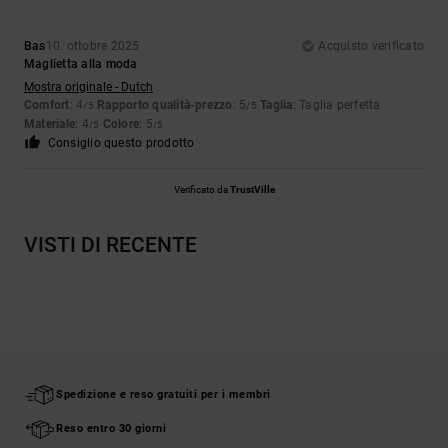
Bas
10. ottobre 2025
Acquisto verificato
Maglietta alla moda
Mostra originale - Dutch
Comfort
: 4
Rapporto qualità-prezzo
: 5
Taglia
: Taglia perfetta
/5
/5
Materiale
: 4
Colore
: 5
/5
/5
Consiglio questo prodotto
Verificato da
TrustVille
VISTI DI RECENTE
Spedizione e reso gratuiti per i membri
Reso entro 30 giorni