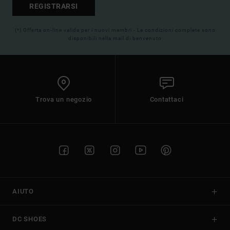
REGISTRARSI
(*) Offerta on-line valida per i nuovi membri - Le condizioni complete sono
disponibili nella mail di benvenuto
Trova un negozio
Contattaci
AIUTO
DC SHOES