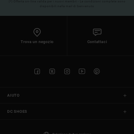
(*) Offerta on-line valida per i nuovi membri - Le condizioni complete sono
disponibili nella mail di benvenuto
Trova un negozio
Contattaci
AIUTO
DC SHOES