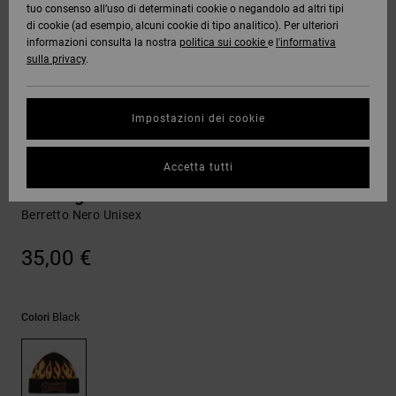
tuo consenso all’uso di determinati cookie o negandolo ad altri tipi
Quiksilver
Tutto
Capispalla
Jeans,
Capispalla
Felpe
Guarda
di cookie (ad esempio, alcuni cookie di tipo analitico). Per ulteriori
Freedom
Stivali da
Pantaloni
Berretti
Tutto
informazioni consulta la nostra
politica sui cookie
e
l'informativa
OFFERTE
Onyx
Snowboard
e Short
sulla privacy
.
Pantaloni
Felpe
Protezione
Accessori
dei dati
AIUTO &
AT-2
Unisex
Guarda
Impostazioni dei cookie
CONTATTI
Shorts
T-shirt
Tutto
Guarda
Guida alle
Liquid
Guarda
Tutto
taglie
Berretti
Accetta tutti
NEGOZI
Fuego
Boardshorts
Camicie e
Tutto
polo
Burning
Berretto Nero Unisex
Avvia una
CARTA
Guarda
conversazione
REGALO
Tutto
Pantaloni,
per ottenere
35,00 €
jeans e
la risposta
short
più rapida
WISHLIST
alla tua
domanda.
Black
Colori
Berretti e
Avvia una
Cappelli
conversazione
Trova le