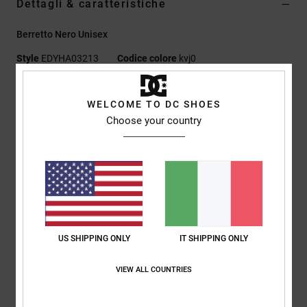
Dettagli & caratteristiche
Berretto Nero Unisex
Style
EDYHA03213
Codice colore
kvj0
Caratteristiche
WELCOME TO DC SHOES
Tessuto:
100% acrilico
Choose your country
Modello con risvolto
Maglia a coste piatte 1x1
Berretto con motivo jacquard
Ricamo con strass sul risvolto
Logo DC
Composizione
[Tessuto principale] 100% acrilico
US SHIPPING ONLY
IT SHIPPING ONLY
VIEW ALL COUNTRIES
Spedizioni e Resi