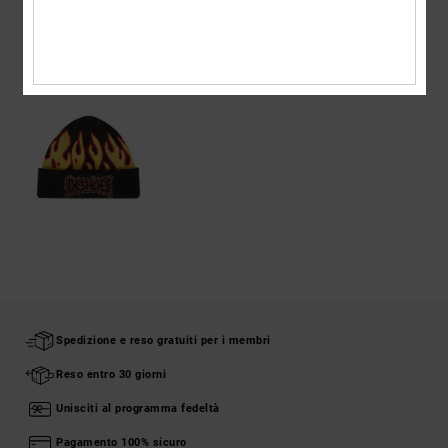
VISTI DI RECENTE
Spedizione e reso gratuiti per i membri
Reso entro 30 giorni
Unisciti al programma fedeltà
Pagamento 100% sicuro