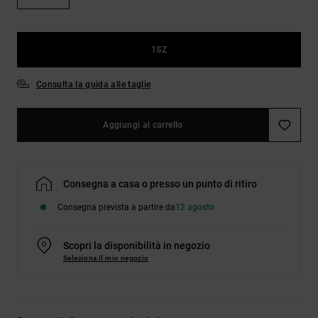
Borse e
risposte
zaini
alle
domande
più
1SZ
Cinture e
frequenti e
portamonete
accedi al
Consulta la guida alle taglie
nostro
modulo di
contatto.
Aggiungi al carrello
Consulta
le FAQ
Consegna a casa o presso un punto di ritiro
Consegna prevista a partire da
12 agosto
Scopri la disponibilità in negozio
Seleziona il mio negozio