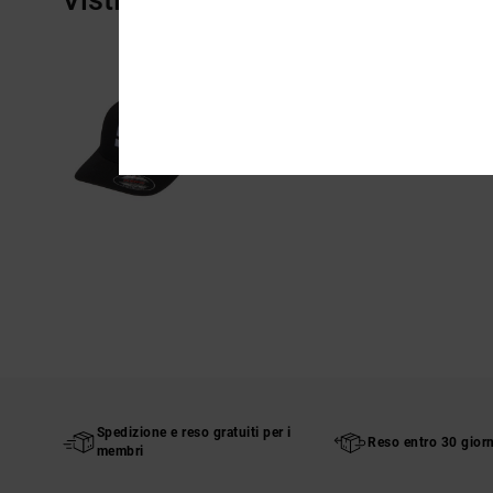
Spedizione e reso gratuiti per i
Reso entro 30 giorn
membri