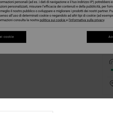
formazioni personali (ad es. i dati di navigazione e il tuo indirizzo IP) potrebbero e
azioni personalizzati, misurare l’efficacia dei contenuti e della pubblicità, per for
eglio il nostro pubblico o sviluppare e migliorare i prodotti dei nostri partner. Pu
senso all’uso di determinati cookie o negandolo ad altri tipi di cookie (ad esempio
nformazioni consulta la nostra
politica sui cookie
e
l'informativa sulla privacy
.
Co
ei cookie
Acc
Dett