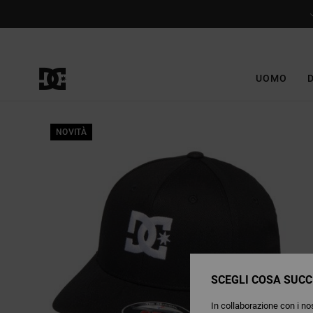
Salta
alle
informazioni
sul
prodotto
UOMO
NOVITÀ
SCEGLI COSA SUCC
In collaborazione con i nos