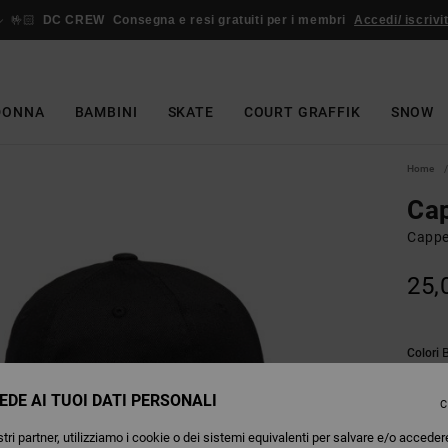
🤟🏻
DC CREW
Consegna e resi gratuiti per i membri
Accedi/ iscrivit
DONNA
BAMBINI
SKATE
COURT GRAFFIK
SNOW
Home
Cap
Cappe
25,
Colori
EDE AI TUOI DATI PERSONALI
C
tri partner, utilizziamo i cookie o dei sistemi equivalenti per salvare e/o acceder