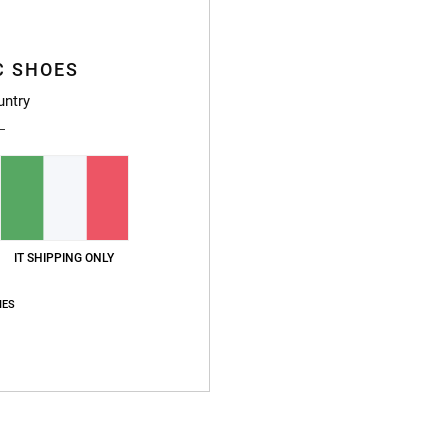
Cappel
C SHOES
Style
untry
Caratt
X-
T
L
P
IT SHIPPING ONLY
Compo
IES
Sped