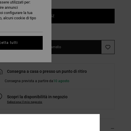
ssere utilizzati per:
nire annunci
oi configurare la tua
1SZ
, alcuni cookie di tipo
nsulta la guida alle taglie
etta tutti
Aggiungi al carrello
Consegna a casa o presso un punto di ritiro
Consegna prevista a partire da
10 agosto
Scopri la disponibilità in negozio
Seleziona il mio negozio
agli & caratteristiche