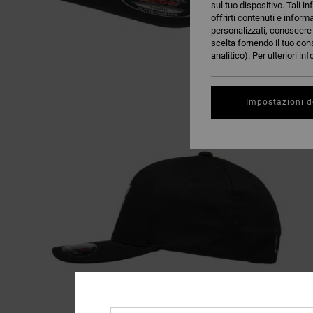
sul tuo dispositivo. Tali in
offrirti contenuti e inform
personalizzati, conoscere m
scelta fornendo il tuo con
analitico). Per ulteriori i
Impostazioni d