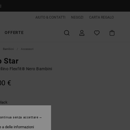
i
AIUTO & CONTATTI
NEGOZI
CARTA REGALO
OFFERTE
Bambini
Accessori
 Star
llino Flexfit® Nero Bambini
00 €
Black
ontinua senza accettare
e a delle informazioni