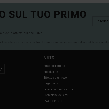
O SUL TUO PRIMO
tà e delle offerte più esclusive.
on-line valida per i nuovi membri - Le condizioni complete sono disponibili nella mail
AIUTO
Stato dell'ordine
Spedizione
Effettuare un reso
Pagamento
Riparazioni e Garanzie
Protezione dei dati
FAQ e contatti