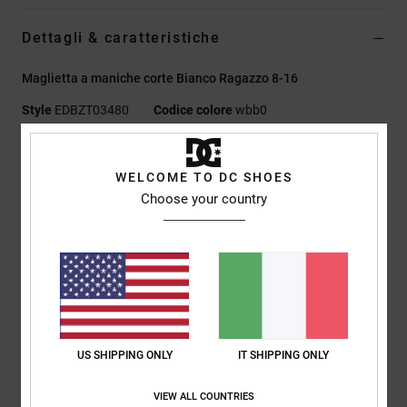
Dettagli & caratteristiche
Maglietta a maniche corte Bianco Ragazzo 8-16
Style
EDBZT03480
Codice colore
wbb0
Caratteristiche
WELCOME TO DC SHOES
Tessuto:
75% cotone, 25% jersey di cotone riciclato [200
Choose your country
g/m2]
Vestibilità:
lunghezza basica
Girocollo
Stampe in plastisol sul petto e sul retro
Etichetta serigrafata sul collo
Etichetta a clip sull'orlo
US SHIPPING ONLY
IT SHIPPING ONLY
Composizione
[Tessuto principale] 75% cotone, 25% cotone
riciclato
VIEW ALL COUNTRIES