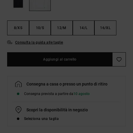
Borse e
risposte
zaini
alle
domande
più
Cinture e
frequenti e
8/XS
10/S
12/M
14/L
16/XL
portamonete
accedi al
nostro
modulo di
Consulta la guida alle taglie
contatto.
Consulta
Aggiungi al carrello
le FAQ
Consegna a casa o presso un punto di ritiro
Consegna prevista a partire da
10 agosto
Scopri la disponibilità in negozio
Seleziona una taglia