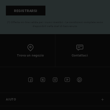
REGISTRARSI
(*) Offerta on-line valida per i nuovi membri - Le condizioni complete sono
disponibili nella mail di benvenuto
Trova un negozio
Contattaci
AIUTO