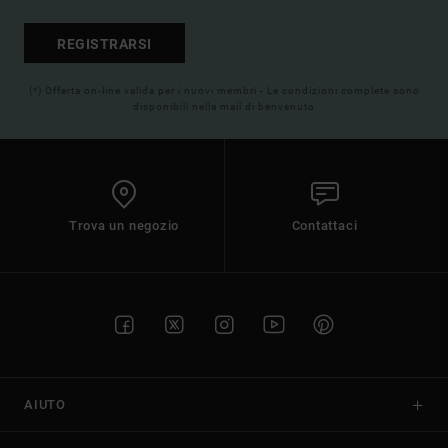
REGISTRARSI
(*) Offerta on-line valida per i nuovi membri - Le condizioni complete sono
disponibili nella mail di benvenuto
Trova un negozio
Contattaci
AIUTO