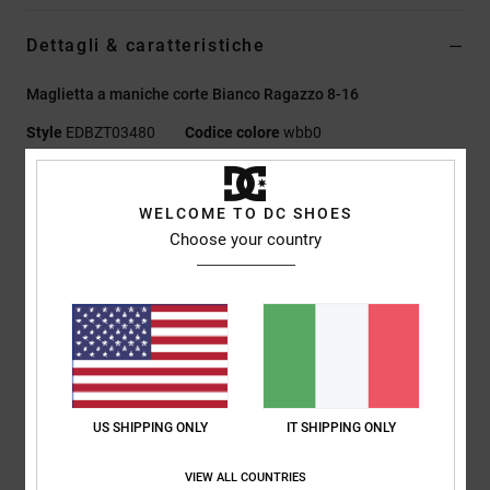
Dettagli & caratteristiche
Maglietta a maniche corte Bianco Ragazzo 8-16
Style
EDBZT03480
Codice colore
wbb0
Caratteristiche
WELCOME TO DC SHOES
Tessuto:
75% cotone, 25% jersey di cotone riciclato [200
Choose your country
g/m2]
Vestibilità:
lunghezza basica
Girocollo
Stampe in plastisol sul petto e sul retro
Etichetta serigrafata sul collo
Etichetta a clip sull'orlo
US SHIPPING ONLY
IT SHIPPING ONLY
Composizione
[Tessuto principale] 75% cotone, 25% cotone
riciclato
VIEW ALL COUNTRIES