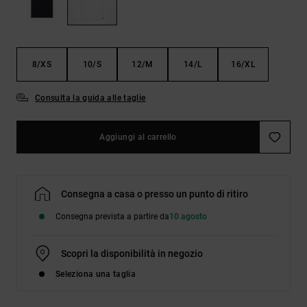
Borse e
risposte
zaini
alle
domande
più
Cinture e
frequenti e
8/XS
10/S
12/M
14/L
16/XL
portamonete
accedi al
nostro
modulo di
Consulta la guida alle taglie
contatto.
Consulta
Aggiungi al carrello
le FAQ
Consegna a casa o presso un punto di ritiro
Consegna prevista a partire da
10 agosto
Scopri la disponibilità in negozio
Seleziona una taglia