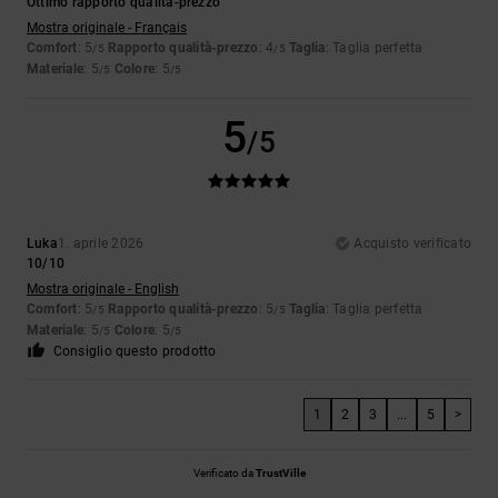
Ottimo rapporto qualità-prezzo
Mostra originale - Français
Comfort
: 5
Rapporto qualità-prezzo
: 4
Taglia
: Taglia perfetta
/5
/5
Materiale
: 5
Colore
: 5
/5
/5
5
/5
Luka
1. aprile 2026
Acquisto verificato
10/10
Mostra originale - English
Comfort
: 5
Rapporto qualità-prezzo
: 5
Taglia
: Taglia perfetta
/5
/5
Materiale
: 5
Colore
: 5
/5
/5
Consiglio questo prodotto
1
2
3
...
5
>
Verificato da
TrustVille