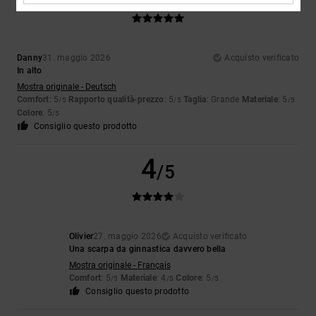
Danny
31. maggio 2026
Acquisto verificato
In alto
Mostra originale - Deutsch
Comfort
: 5
Rapporto qualità-prezzo
: 5
Taglia
: Grande
Materiale
: 5
/5
/5
/5
Colore
: 5
/5
Consiglio questo prodotto
4
/5
Olivier
27. maggio 2026
Acquisto verificato
Una scarpa da ginnastica davvero bella
Mostra originale - Français
Comfort
: 5
Materiale
: 4
Colore
: 5
/5
/5
/5
Consiglio questo prodotto