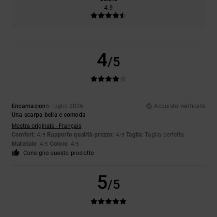
4.9
4
/5
Encarnacion
6. luglio 2026
Acquisto verificato
Una scarpa bella e comoda
Mostra originale - Français
Comfort
: 4
Rapporto qualità-prezzo
: 4
Taglia
: Taglia perfetta
/5
/5
Materiale
: 4
Colore
: 4
/5
/5
Consiglio questo prodotto
5
/5