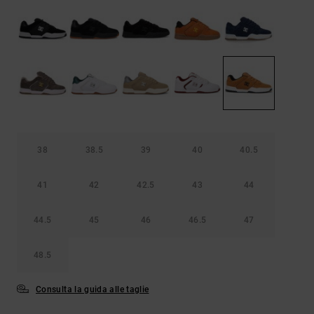
Borse e
risposte
zaini
alle
domande
più
Cinture e
frequenti e
portamonete
accedi al
nostro
modulo di
contatto.
Consulta
le FAQ
38
38.5
39
40
40.5
41
42
42.5
43
44
44.5
45
46
46.5
47
48.5
Consulta la guida alle taglie