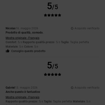
5
/5
Nicolas
16. maggio 2026
Acquisto verificato
Prodotto di qualità, comodo.
Mostra originale - Français
Comfort
: 5
Rapporto qualità-prezzo
: 5
Taglia
: Taglia perfetta
/5
/5
Materiale
: 5
Colore
: 5
/5
/5
Consiglio questo prodotto
5
/5
Gabriel
13. maggio 2026
Acquisto verificato
Anche questo è fantastico
Mostra originale - Français
Rapporto qualità-prezzo
: 5
Taglia
: Taglia perfetta
Materiale
: 5
/5
/5