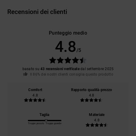
Recensioni dei clienti
Punteggio medio
4.8
/5
basato su
43 recensioni verificate
dal settembre 2025
Il 86% dei nostri clienti consiglia questo prodotto
Comfort
Rapporto qualità-prezzo
4.8
4.8
Taglia
Materiale
4.8
Troppo piccolo
Troppo grande