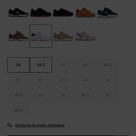
Borse e
risposte
zaini
alle
domande
più
Cinture e
frequenti e
portamonete
accedi al
nostro
modulo di
contatto.
Consulta
le FAQ
38
38.5
39
40
40.5
41
42
42.5
43
44
44.5
45
46
46.5
47
48.5
Consulta la guida alle taglie