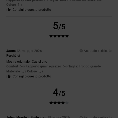
Colore
: 5
/5
Consiglio questo prodotto
5
/5
Jaume
12. maggio 2026
Acquisto verificato
Perché sì
Mostra originale - Castellano
Comfort
: 5
Rapporto qualità-prezzo
: 5
Taglia
: Troppo grande
/5
/5
Materiale
: 5
Colore
: 5
/5
/5
Consiglio questo prodotto
4
/5
Julien Moniteur Skateboard
18. aprile 2026
Acquisto verificato