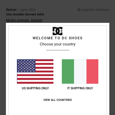
Ramon
1. luglio 2026
Acquisto verificato
Una sneaker davvero bella
Mostra originale - Deutsch
Comfort
: 5
Rapporto qualità-prezzo
: 5
Taglia
: Taglia perfetta
/5
/5
Materiale
: 5
Colore
: 5
/5
/5
Consiglio questo prodotto
WELCOME TO DC SHOES
Choose your country
5
/5
Robert
18. giugno 2026
Acquisto verificato
Scarpa fantastica e comodissima per camminare
Mostra originale - Dutch
US SHIPPING ONLY
IT SHIPPING ONLY
Comfort
: 5
Rapporto qualità-prezzo
: 5
Taglia
: Taglia perfetta
/5
/5
Materiale
: 5
Colore
: 5
/5
/5
Consiglio questo prodotto
VIEW ALL COUNTRIES