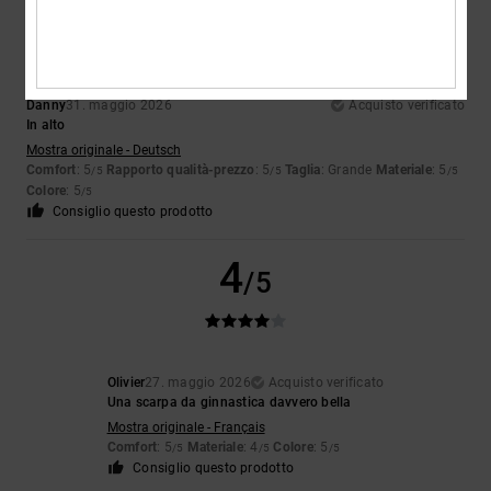
5
/5
Danny
31. maggio 2026
Acquisto verificato
In alto
Mostra originale - Deutsch
Comfort
: 5
Rapporto qualità-prezzo
: 5
Taglia
: Grande
Materiale
: 5
/5
/5
/5
Colore
: 5
/5
Consiglio questo prodotto
4
/5
Olivier
27. maggio 2026
Acquisto verificato
Una scarpa da ginnastica davvero bella
Mostra originale - Français
Comfort
: 5
Materiale
: 4
Colore
: 5
/5
/5
/5
Consiglio questo prodotto