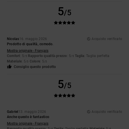
5
/5
Nicolas
16. maggio 2026
Acquisto verificato
Prodotto di qualità, comodo.
Mostra originale - Français
Comfort
: 5
Rapporto qualità-prezzo
: 5
Taglia
: Taglia perfetta
/5
/5
Materiale
: 5
Colore
: 5
/5
/5
Consiglio questo prodotto
5
/5
Gabriel
13. maggio 2026
Acquisto verificato
Anche questo è fantastico
Mostra originale - Français
Rapporto qualità-prezzo
: 5
Taglia
: Taglia perfetta
Materiale
: 5
/5
/5