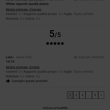
Ottimo rapporto qualità-prezzo
Mostra originale - Français
Comfort
: 5
Rapporto qualità-prezzo
: 4
Taglia
: Taglia perfetta
/5
/5
Materiale
: 5
Colore
: 5
/5
/5
5
/5
Luka
1. aprile 2026
Acquisto verificato
10/10
Mostra originale - English
Comfort
: 5
Rapporto qualità-prezzo
: 5
Taglia
: Taglia perfetta
/5
/5
Materiale
: 5
Colore
: 5
/5
/5
Consiglio questo prodotto
1
2
3
...
5
>
Verificato da
TrustVille